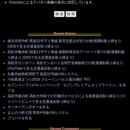
Gravatar
によるアバター画像の表示に対応しています。
Recent Entries
坂出市府中町 県道33号下り車線 新宮交差点付近での飲酒運転取り締まり
(SNSで見る交通違反取り締まり)
高松市亀井町 国道11号下り車線 南新町商店街アーケード前での飲酒運転取
り締まり (SNSで見る交通違反取り締まり)
高松市サンポート 高松サンポート合同庁舎南館前での飲酒運転取り締まり
(YouTubeで見る交通違反取り締まり)
丸亀市綾歌町岡田下 国道32号線のNシステム
小松島港まつり2026 ブルーインパルス展示飛行 予行
セブンイレブンのキャンペーンで「セブンプレミアムカップラーメン」を当
てる
高松市春日町 高松大学前での可搬式オービスによる速度違反取り締まり (ス
トリートビューで見る交通違反取り締まり)
サーターアンダギーを作る
まんのう町七箇 県道4号線のNシステム
ブコパイを作る
Recent Comments