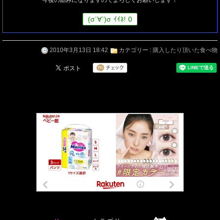
(
σ
´∀`)
σ
ｲｲﾈ!
0
2010年3月13日 18:42
カテゴリー :
購入したり頂いた食べ物