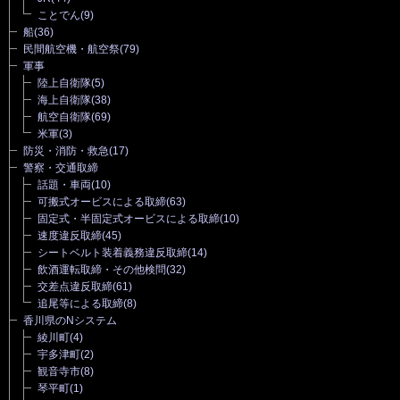
ことでん
(9)
船
(36)
民間航空機・航空祭
(79)
軍事
陸上自衛隊
(5)
海上自衛隊
(38)
航空自衛隊
(69)
米軍
(3)
防災・消防・救急
(17)
警察・交通取締
話題・車両
(10)
可搬式オービスによる取締
(63)
固定式・半固定式オービスによる取締
(10)
速度違反取締
(45)
シートベルト装着義務違反取締
(14)
飲酒運転取締・その他検問
(32)
交差点違反取締
(61)
追尾等による取締
(8)
香川県のNシステム
綾川町
(4)
宇多津町
(2)
観音寺市
(8)
琴平町
(1)