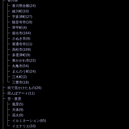
香川県
香川県全般
(24)
綾川町
(10)
宇多津町
(27)
観音寺市
(18)
琴平町
(4)
坂出市
(164)
さぬき市
(9)
善通寺市
(11)
高松市
(169)
多度津町
(9)
東かがわ市
(22)
丸亀市
(54)
まんのう町
(24)
三木町
(2)
三豊市
(18)
街で見かけたもの
(26)
田んぼアート
(11)
空・夜景
風景
(5)
天体
(9)
花火
(8)
イルミネーション
(65)
イエナリエ
(33)