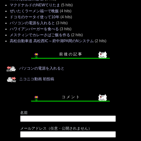
マクドナルドのNEWてりたま
(5 hits)
ぜいたくラーメン福一で晩飯
(4 hits)
ドコモのケータイ使って10年
(4 hits)
パソコンの電源を入れると
(3 hits)
ハワイアンバーガーを食べる
(3 hits)
メスティンでカレーさばご飯を作る
(2 hits)
高松自動車道 高松西IC～府中湖PA間のNシステム
(2 hits)
前 後 の 記 事
パソコンの電源を入れると
ニコニコ動画 初投稿
コ メ ン ト
名前
メールアドレス（任意・公開されません）