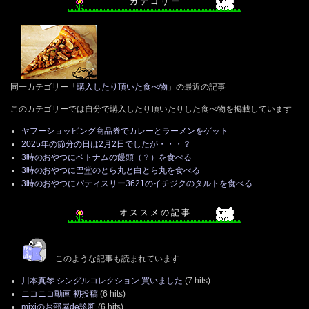
カ テ ゴ リ ー
同一カテゴリー「
購入したり頂いた食べ物
」の最近の記事
このカテゴリーでは自分で購入したり頂いたりした食べ物を掲載しています
ヤフーショッピング商品券でカレーとラーメンをゲット
2025年の節分の日は2月2日でしたが・・・？
3時のおやつにベトナムの饅頭（？）を食べる
3時のおやつに巴堂のとら丸と白とら丸を食べる
3時のおやつにパティスリー3621のイチジクのタルトを食べる
オ ス ス メ の 記 事
このような記事も読まれています
川本真琴 シングルコレクション 買いました
(7 hits)
ニコニコ動画 初投稿
(6 hits)
mixiのお部屋de診断
(6 hits)