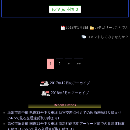
(
σ
´∀`)
σ
ｲｲﾈ!
0
2018年1月3日
カテゴリー :
ことでん
コメントしてみませんか？
1
2
>
>>
2017年12月のアーカイブ
2018年2月のアーカイブ
Recent Entries
坂出市府中町 県道33号下り車線 新宮交差点付近での飲酒運転取り締まり
(SNSで見る交通違反取り締まり)
高松市亀井町 国道11号下り車線 南新町商店街アーケード前での飲酒運転取
り締まり (SNSで見る交通違反取り締まり)