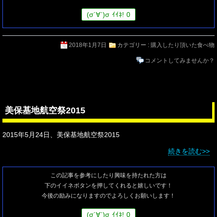
(
σ
´∀`)
σ
ｲｲﾈ!
0
2018年1月7日
カテゴリー :
購入したり頂いた食べ物
コメントしてみませんか？
美保基地航空祭2015
2015年5月24日、美保基地航空祭2015
続きを読む>>
この記事を参考にしたり興味を持たれた方は
下のイイネボタンを押してくれると嬉しいです！
今後の励みになりますのでよろしくお願いします！
(
σ
´∀`)
σ
ｲｲﾈ!
0