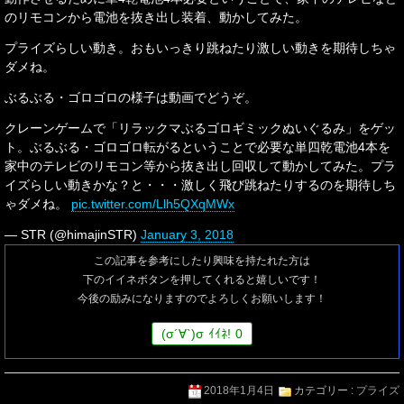
のリモコンから電池を抜き出し装着、動かしてみた。
プライズらしい動き。おもいっきり跳ねたり激しい動きを期待しちゃ
ダメね。
ぶるぶる・ゴロゴロの様子は動画でどうぞ。
クレーンゲームで「リラックマぶるゴロギミックぬいぐるみ」をゲッ
ト。ぶるぶる・ゴロゴロ転がるということで必要な単四乾電池4本を
家中のテレビのリモコン等から抜き出し回収して動かしてみた。プラ
イズらしい動きかな？と・・・激しく飛び跳ねたりするのを期待しち
ゃダメね。
pic.twitter.com/Llh5QXqMWx
— STR (@himajinSTR)
January 3, 2018
この記事を参考にしたり興味を持たれた方は
下のイイネボタンを押してくれると嬉しいです！
今後の励みになりますのでよろしくお願いします！
(
σ
´∀`)
σ
ｲｲﾈ!
0
2018年1月4日
カテゴリー :
プライズ