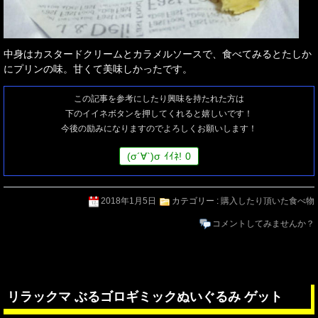
中身はカスタードクリームとカラメルソースで、食べてみるとたしか
にプリンの味。甘くて美味しかったです。
この記事を参考にしたり興味を持たれた方は
下のイイネボタンを押してくれると嬉しいです！
今後の励みになりますのでよろしくお願いします！
(
σ
´∀`)
σ
ｲｲﾈ!
0
2018年1月5日
カテゴリー :
購入したり頂いた食べ物
コメントしてみませんか？
リラックマ ぶるゴロギミックぬいぐるみ ゲット