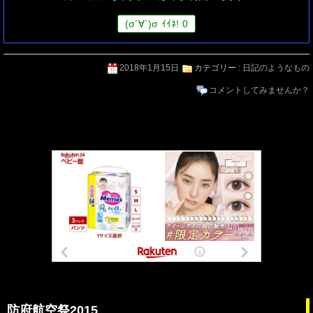
(
σ
´∀`)
σ
ｲｲﾈ!
0
2018年1月15日
カテゴリー :
日記のようなもの
コメントしてみませんか？
防府航空祭2015