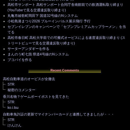
高松市サンポート 高松サンポート合同庁舎南館前での飲酒運転取り締まり
(YouTubeで見る交通違反取り締まり)
丸亀市綾歌町岡田下 国道32号線のNシステム
小松島港まつり2026 ブルーインパルス展示飛行 予行
セブンイレブンのキャンペーンで「セブンプレミアムカップラーメン」を当
てる
高松市春日町 高松大学前での可搬式オービスによる速度違反取り締まり (ス
トリートビューで見る交通違反取り締まり)
サーターアンダギーを作る
まんのう町七箇 県道4号線のNシステム
ブコパイを作る
Recent Comments
高松自動車道のオービスが全撤去
STR
秘密のコメンター
香川名物？ゲームボーイポストを見てきた
STR
ko.i.tsu
自動車免許証の更新でマイナンバーカードと連携してきましたが・・・
STR
けんけん