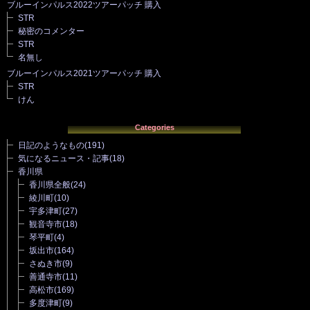
ブルーインパルス2022ツアーパッチ 購入
STR
秘密のコメンター
STR
名無し
ブルーインパルス2021ツアーパッチ 購入
STR
けん
Categories
日記のようなもの
(191)
気になるニュース・記事
(18)
香川県
香川県全般
(24)
綾川町
(10)
宇多津町
(27)
観音寺市
(18)
琴平町
(4)
坂出市
(164)
さぬき市
(9)
善通寺市
(11)
高松市
(169)
多度津町
(9)