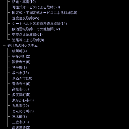
話題・車両
(10)
可搬式オービスによる取締
(63)
固定式・半固定式オービスによる取締
(10)
速度違反取締
(45)
シートベルト装着義務違反取締
(14)
飲酒運転取締・その他検問
(32)
交差点違反取締
(61)
追尾等による取締
(8)
香川県のNシステム
綾川町
(4)
宇多津町
(2)
観音寺市
(8)
琴平町
(1)
坂出市
(18)
さぬき市
(10)
善通寺市
(6)
高松市
(68)
多度津町
(5)
東かがわ市
(6)
丸亀市
(20)
まんのう町
(6)
三木町
(3)
三豊市
(13)
高速道路
(3)