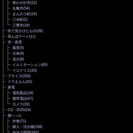
東かがわ市
(22)
丸亀市
(54)
まんのう町
(24)
三木町
(2)
三豊市
(18)
街で見かけたもの
(26)
田んぼアート
(11)
空・夜景
風景
(5)
天体
(9)
花火
(8)
イルミネーション
(65)
イエナリエ
(33)
プライズ
(250)
ドラえもん
(42)
家電
電気製品
(19)
携帯電話
(47)
カメラ
(30)
CD・DVD
(24)
腹へった
外食
(71)
購入・頂き物
(198)
自分で調理
(282)