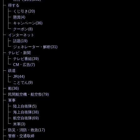
得する
くじ引き
(20)
懸賞
(4)
キャンペーン
(36)
クーポン
(8)
インターネット
話題
(19)
ジェネレーター・解析
(31)
テレビ・新聞
テレビ番組
(39)
CM・広告
(7)
鉄道
JR
(44)
ことでん
(9)
船
(36)
民間航空機・航空祭
(79)
軍事
陸上自衛隊
(5)
海上自衛隊
(38)
航空自衛隊
(69)
米軍
(3)
防災・消防・救急
(17)
警察・交通取締