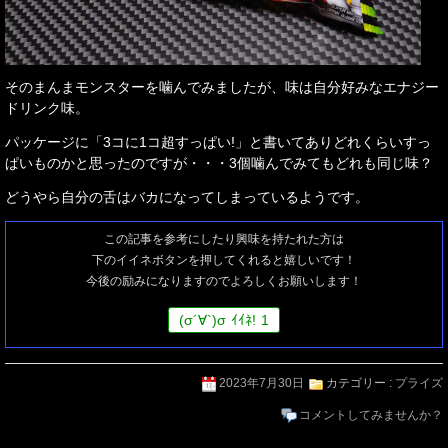
そのまんまモンスターを噛んでみましたが、味は自分好みなエナジー
ドリンク味。
パッケージに「3コに1コ超すっぱい!」と書いてありどれくらいすっ
ぱいものかと思ったのですが・・・3個噛んでみてもどれも同じ味？
どうやら自分の舌はバカになってしまっているようです。
この記事を参考にしたり興味を持たれた方は
下のイイネボタンを押してくれると嬉しいです！
今後の励みになりますのでよろしくお願いします！
(
σ
´∀`)
σ
ｲｲﾈ!
1
2023年7月30日
カテゴリー :
プライズ
コメントしてみませんか？