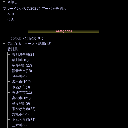
名無し
ブルーインパルス2021ツアーパッチ 購入
STR
けん
Categories
日記のようなもの
(191)
気になるニュース・記事
(18)
香川県
香川県全般
(24)
綾川町
(10)
宇多津町
(27)
観音寺市
(18)
琴平町
(4)
坂出市
(164)
さぬき市
(9)
善通寺市
(11)
高松市
(169)
多度津町
(9)
東かがわ市
(22)
丸亀市
(54)
まんのう町
(24)
三木町
(2)