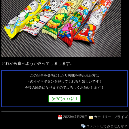
どれから食べようか迷ってしまします。
この記事を参考にしたり興味を持たれた方は
下のイイネボタンを押してくれると嬉しいです！
今後の励みになりますのでよろしくお願いします！
(
σ
´∀`)
σ
ｲｲﾈ!
1
2023年7月29日
カテゴリー :
プライズ
コメントしてみませんか？