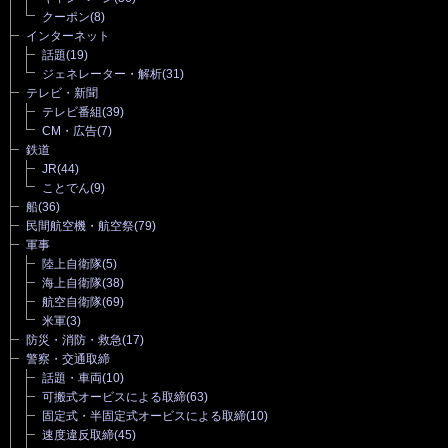
クーポン
(8)
インターネット
話題
(19)
ジェネレーター・解析
(31)
テレビ・新聞
テレビ番組
(39)
CM・広告
(7)
鉄道
JR
(44)
ことでん
(9)
船
(36)
民間航空機・航空祭
(79)
軍事
陸上自衛隊
(5)
海上自衛隊
(38)
航空自衛隊
(69)
米軍
(3)
防災・消防・救急
(17)
警察・交通取締
話題・車両
(10)
可搬式オービスによる取締
(63)
固定式・半固定式オービスによる取締
(10)
速度違反取締
(45)