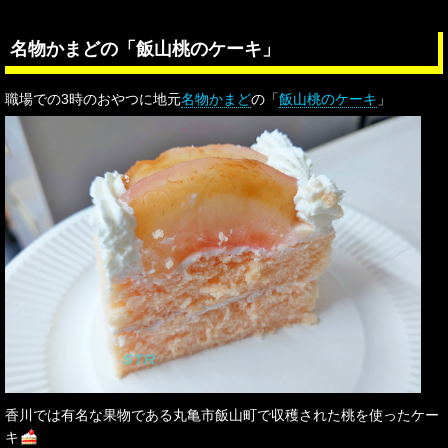
名物かまどの「飯山桃のケーキ」
職場での3時のおやつに地元
名物かまど
の「
飯山桃のケーキ
」
香川では有名な果物である丸亀市飯山町で収穫された桃を使ったケー
キ