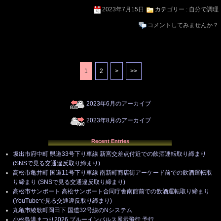
2023年7月15日
カテゴリー :
自分で調理
コメントしてみませんか？
1
2
>
>>
2023年6月のアーカイブ
2023年8月のアーカイブ
Recent Entries
坂出市府中町 県道33号下り車線 新宮交差点付近での飲酒運転取り締まり
(SNSで見る交通違反取り締まり)
高松市亀井町 国道11号下り車線 南新町商店街アーケード前での飲酒運転取
り締まり (SNSで見る交通違反取り締まり)
高松市サンポート 高松サンポート合同庁舎南館前での飲酒運転取り締まり
(YouTubeで見る交通違反取り締まり)
丸亀市綾歌町岡田下 国道32号線のNシステム
小松島港まつり2026 ブルーインパルス展示飛行 予行