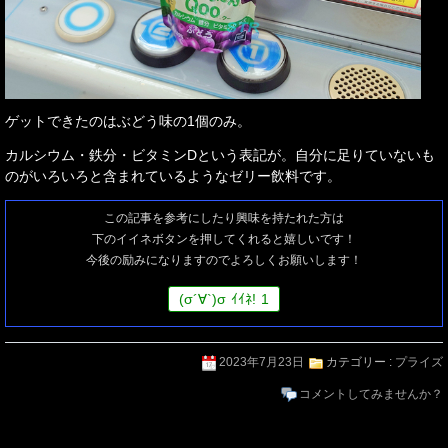
ゲットできたのはぶどう味の1個のみ。
カルシウム・鉄分・ビタミンDという表記が。自分に足りていないも
のがいろいろと含まれているようなゼリー飲料です。
この記事を参考にしたり興味を持たれた方は
下のイイネボタンを押してくれると嬉しいです！
今後の励みになりますのでよろしくお願いします！
(
σ
´∀`)
σ
ｲｲﾈ!
1
2023年7月23日
カテゴリー :
プライズ
コメントしてみませんか？