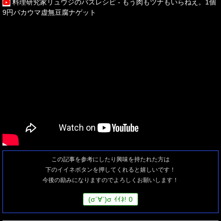
料理研究家リュウジのバズレシピ - もう肉もツナもいらねえ。1個
9円バカウマ虚無豆腐ナゲット
この記事を参考にしたり興味を持たれた方は
下のイイネボタンを押してくれると嬉しいです！
今後の励みになりますのでよろしくお願いします！
(
σ
´∀`)
σ
ｲｲﾈ!
0