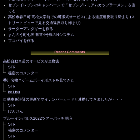
セブンイレブンのキャンペーンで「セブンプレミアムカップラーメン」を当
てる
高松市春日町 高松大学前での可搬式オービスによる速度違反取り締まり (ス
トリートビューで見る交通違反取り締まり)
サーターアンダギーを作る
まんのう町七箇 県道4号線のNシステム
ブコパイを作る
Recent Comments
高松自動車道のオービスが全撤去
STR
秘密のコメンター
香川名物？ゲームボーイポストを見てきた
STR
ko.i.tsu
自動車免許証の更新でマイナンバーカードと連携してきましたが・・・
STR
けんけん
ブルーインパルス2022ツアーパッチ 購入
STR
秘密のコメンター
STR