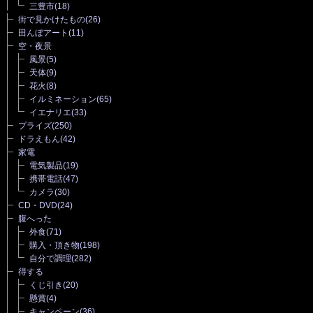
三豊市
(18)
街で見かけたもの
(26)
田んぼアート
(11)
空・夜景
風景
(5)
天体
(9)
花火
(8)
イルミネーション
(65)
イエナリエ
(33)
プライズ
(250)
ドラえもん
(42)
家電
電気製品
(19)
携帯電話
(47)
カメラ
(30)
CD・DVD
(24)
腹へった
外食
(71)
購入・頂き物
(198)
自分で調理
(282)
得する
くじ引き
(20)
懸賞
(4)
キャンペーン
(36)