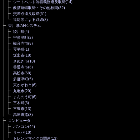
シートベルト装着義務違反取締
(14)
飲酒運転取締・その他検問
(32)
交差点違反取締
(61)
追尾等による取締
(8)
香川県のNシステム
綾川町
(4)
宇多津町
(2)
観音寺市
(8)
琴平町
(1)
坂出市
(18)
さぬき市
(10)
善通寺市
(6)
高松市
(68)
多度津町
(5)
東かがわ市
(6)
丸亀市
(20)
まんのう町
(6)
三木町
(3)
三豊市
(13)
高速道路
(3)
コンピュータ
パソコン
(44)
サーバ
(10)
トレンドマイクロ関連
(13)