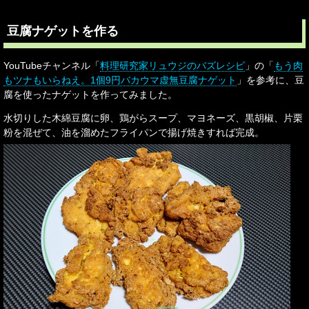
豆腐ナゲットを作る
YouTubeチャンネル「
料理研究家リュウジのバズレシピ
」の「
もう肉
もツナもいらねえ。1個9円バカウマ虚無豆腐ナゲット
」を参考に、豆
腐を使ったナゲットを作ってみました。
水切りした木綿豆腐に卵、鶏がらスープ、マヨネーズ、黒胡椒、片栗
粉を混ぜて、油を溜めたフライパンで揚げ焼きすれば完成。