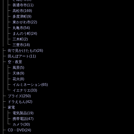
善通寺市
(11)
高松市
(169)
多度津町
(9)
東かがわ市
(22)
丸亀市
(54)
まんのう町
(24)
三木町
(2)
三豊市
(18)
街で見かけたもの
(26)
田んぼアート
(11)
空・夜景
風景
(5)
天体
(9)
花火
(8)
イルミネーション
(65)
イエナリエ
(33)
プライズ
(250)
ドラえもん
(42)
家電
電気製品
(19)
携帯電話
(47)
カメラ
(30)
CD・DVD
(24)