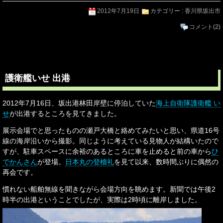
2012年7月19日
カテゴリー :
香川県坂出市
コメント
(2)
護衛艦いせ 出港
2012年7月16日、坂出港林田岸壁に停泊していた
海上自衛隊護衛艦 い
せ
が出港するところを見てきました。
展示会場でと思ったものの瀬戸大橋と絡めてみたいと思い、県道16号
線の海岸沿いから撮影。同じように考えている見物人が結構いたので
すが、駐車スペースに余裕のあるところに車を止めると前の車から
ひ
でかんさん
が登場。
日本丸の登檣礼
を見て以来、数時間ぶりに偶然の
再会です。
慣れない船舶無線を聞きながら会場方向を眺めます。新聞では午後2
時半の出港ということでしたが、実際は2時頃に離岸しました。