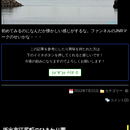
初めてみるのになんだか懐かしい感じがするな。ファンネルのJNRマ
ークのせいかな・・・
この記事を参考にしたり興味を持たれた方は
下のイイネボタンを押してくれると嬉しいです！
今後の励みになりますのでよろしくお願いします！
(
σ
´∀`)
σ
ｲｲﾈ!
0
2012年7月21日
カテゴリー :
船
コメント
(2)
坂出市江尻町のひまわり園