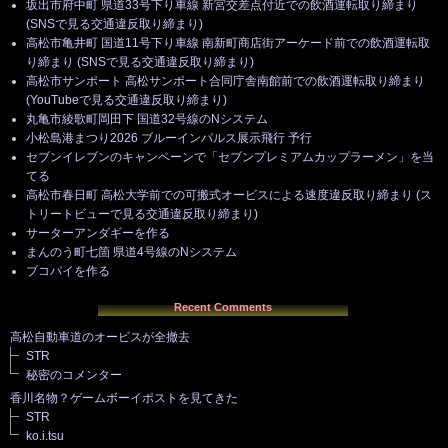
坂出市府中町 県道33号下り車線 新宮交差点付近での飲酒運転取り締まり
(SNSで見る交通違反取り締まり)
高松市亀井町 国道11号下り車線 南新町商店街アーケード前での飲酒運転取
り締まり (SNSで見る交通違反取り締まり)
高松市サンポート 高松サンポート合同庁舎南館前での飲酒運転取り締まり
(YouTubeで見る交通違反取り締まり)
丸亀市綾歌町岡田下 国道32号線のNシステム
小松島港まつり2026 ブルーインパルス展示飛行 予行
セブンイレブンのキャンペーンで「セブンプレミアムカップラーメン」を当
てる
高松市春日町 高松大学前での可搬式オービスによる速度違反取り締まり (ス
トリートビューで見る交通違反取り締まり)
サーターアンダギーを作る
まんのう町七箇 県道4号線のNシステム
ブコパイを作る
Recent Comments
高松自動車道のオービスが全撤去
STR
秘密のコメンター
香川名物？ゲームボーイポストを見てきた
STR
ko.i.tsu