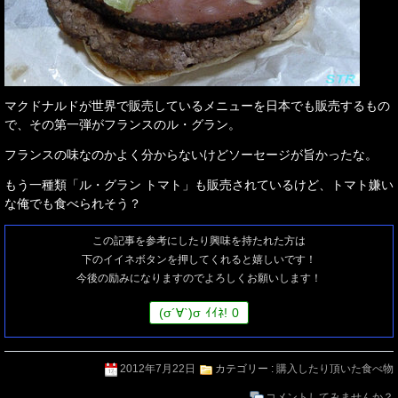
マクドナルドが世界で販売しているメニューを日本でも販売するもの
で、その第一弾がフランスのル・グラン。
フランスの味なのかよく分からないけどソーセージが旨かったな。
もう一種類「ル・グラン トマト」も販売されているけど、トマト嫌い
な俺でも食べられそう？
この記事を参考にしたり興味を持たれた方は
下のイイネボタンを押してくれると嬉しいです！
今後の励みになりますのでよろしくお願いします！
(
σ
´∀`)
σ
ｲｲﾈ!
0
2012年7月22日
カテゴリー :
購入したり頂いた食べ物
コメントしてみませんか？