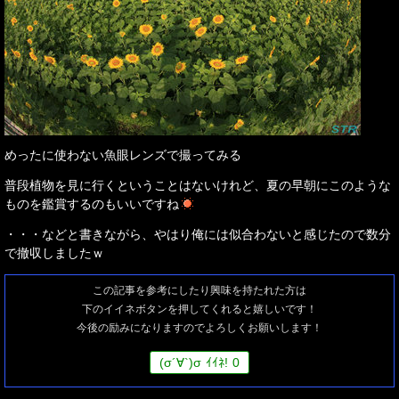
めったに使わない魚眼レンズで撮ってみる
普段植物を見に行くということはないけれど、夏の早朝にこのような
ものを鑑賞するのもいいですね
・・・などと書きながら、やはり俺には似合わないと感じたので数分
で撤収しましたｗ
この記事を参考にしたり興味を持たれた方は
下のイイネボタンを押してくれると嬉しいです！
今後の励みになりますのでよろしくお願いします！
(
σ
´∀`)
σ
ｲｲﾈ!
0