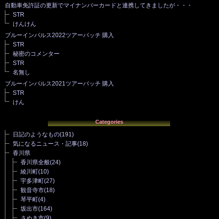
自動車免許証の更新でマイナンバーカードと連携してきましたが・・・
STR
けんけん
ブルーインパルス2022ツアーパッチ 購入
STR
秘密のコメンター
STR
名無し
ブルーインパルス2021ツアーパッチ 購入
STR
けん
Categories
日記のようなもの
(191)
気になるニュース・記事
(18)
香川県
香川県全般
(24)
綾川町
(10)
宇多津町
(27)
観音寺市
(18)
琴平町
(4)
坂出市
(164)
さぬき市
(9)