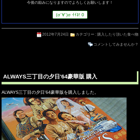
今後の励みになりますのでよろしくお願いします！
(
σ
´∀`)
σ
ｲｲﾈ!
0
2012年7月24日
カテゴリー :
購入したり頂いた食べ物
コメントしてみませんか？
ALWAYS三丁目の夕日'64豪華版 購入
ALWAYS三丁目の夕日'64豪華版を購入しました。