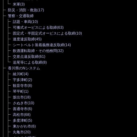
米軍
(3)
防災・消防・救急
(17)
警察・交通取締
話題・車両
(10)
可搬式オービスによる取締
(63)
固定式・半固定式オービスによる取締
(10)
速度違反取締
(45)
シートベルト装着義務違反取締
(14)
飲酒運転取締・その他検問
(32)
交差点違反取締
(61)
追尾等による取締
(8)
香川県のNシステム
綾川町
(4)
宇多津町
(2)
観音寺市
(8)
琴平町
(1)
坂出市
(18)
さぬき市
(10)
善通寺市
(6)
高松市
(68)
多度津町
(5)
東かがわ市
(6)
丸亀市
(20)