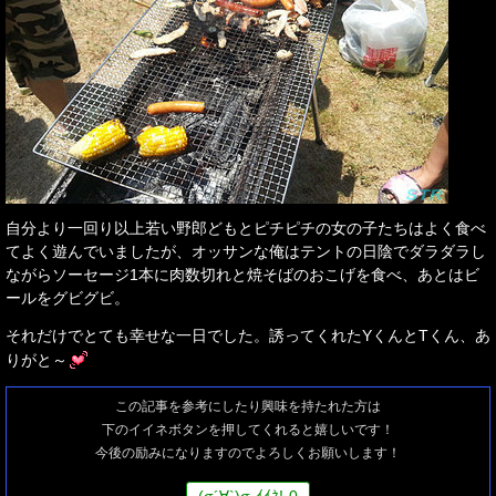
自分より一回り以上若い野郎どもとピチピチの女の子たちはよく食べ
てよく遊んでいましたが、オッサンな俺はテントの日陰でダラダラし
ながらソーセージ1本に肉数切れと焼そばのおこげを食べ、あとはビ
ールをグビグビ。
それだけでとても幸せな一日でした。誘ってくれたYくんとTくん、あ
りがと～
この記事を参考にしたり興味を持たれた方は
下のイイネボタンを押してくれると嬉しいです！
今後の励みになりますのでよろしくお願いします！
(
σ
´∀`)
σ
ｲｲﾈ!
0