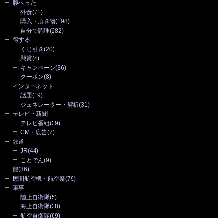
腹へった
外食
(71)
購入・頂き物
(198)
自分で調理
(282)
得する
くじ引き
(20)
懸賞
(4)
キャンペーン
(36)
クーポン
(8)
インターネット
話題
(19)
ジェネレーター・解析
(31)
テレビ・新聞
テレビ番組
(39)
CM・広告
(7)
鉄道
JR
(44)
ことでん
(9)
船
(36)
民間航空機・航空祭
(79)
軍事
陸上自衛隊
(5)
海上自衛隊
(38)
航空自衛隊
(69)