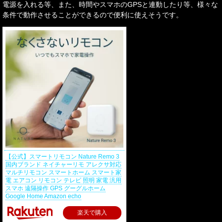
電源を入れる等、また、時間やスマホのGPSと連動したり等、様々な
条件で動作させることができるので便利に使えそうです。
【公式】スマートリモコン Nature Remo 3
国内ブランド ネイチャーリモ アレクサ対応
マルチリモコン スマートホーム スマート家
電 エアコン リモコン テレビ 照明 家電 汎用
スマホ 遠隔操作 GPS グーグルホーム
Google Home Amazon echo
楽天で購入