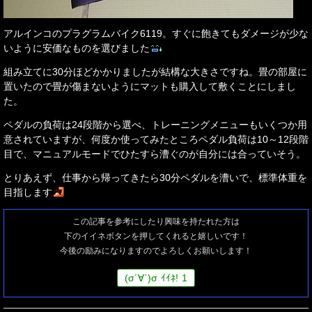
アルインコのプラグラムバイク6119。すぐに飽きてもダメージが少な
いように安価なものを選びました
組み立てに30分ほどかかりましたが結構な大きさですね。畳の部屋に
置いたので畳が傷まないようにマットも購入して敷くことにしまし
た。
ペダルの負荷は24段階から選べ、トレーニングメニューもいくつか用
意されていますが、何度か使ってみたところペダル負荷は10～12段階
目で、マニュアルモードでひたすら漕ぐのが自分には合っていそう。
とりあえず、仕事から帰ってきたら30分ペダルを漕いで、標準体重を
目指します
この記事を参考にしたり興味を持たれた方は
下のイイネボタンを押してくれると嬉しいです！
今後の励みになりますのでよろしくお願いします！
(
σ
´∀`)
σ
ｲｲﾈ!
1