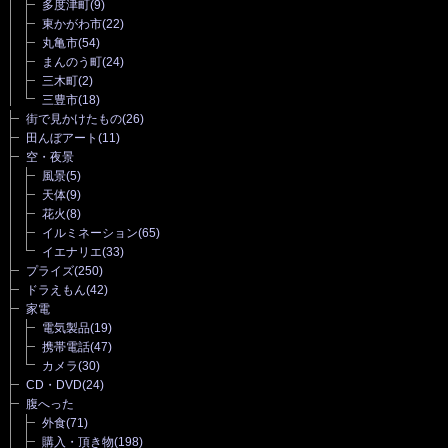
多度津町
(9)
東かがわ市
(22)
丸亀市
(54)
まんのう町
(24)
三木町
(2)
三豊市
(18)
街で見かけたもの
(26)
田んぼアート
(11)
空・夜景
風景
(5)
天体
(9)
花火
(8)
イルミネーション
(65)
イエナリエ
(33)
プライズ
(250)
ドラえもん
(42)
家電
電気製品
(19)
携帯電話
(47)
カメラ
(30)
CD・DVD
(24)
腹へった
外食
(71)
購入・頂き物
(198)