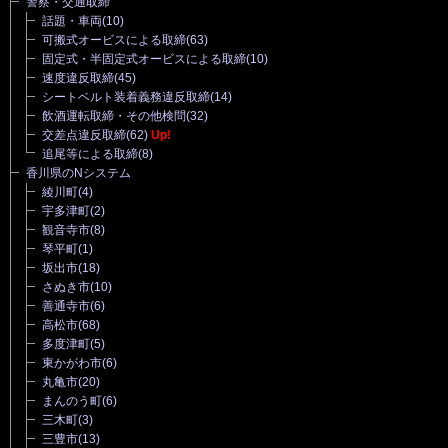
警察・交通取締
話題・車両
(10)
可搬式オービスによる取締
(63)
固定式・半固定式オービスによる取締
(10)
速度違反取締
(45)
シートベルト装着義務違反取締
(14)
飲酒運転取締・その他検問
(32)
交差点違反取締
(62)
Up!
追尾等による取締
(8)
香川県のNシステム
綾川町
(4)
宇多津町
(2)
観音寺市
(8)
琴平町
(1)
坂出市
(18)
さぬき市
(10)
善通寺市
(6)
高松市
(68)
多度津町
(5)
東かがわ市
(6)
丸亀市
(20)
まんのう町
(6)
三木町
(3)
三豊市
(13)