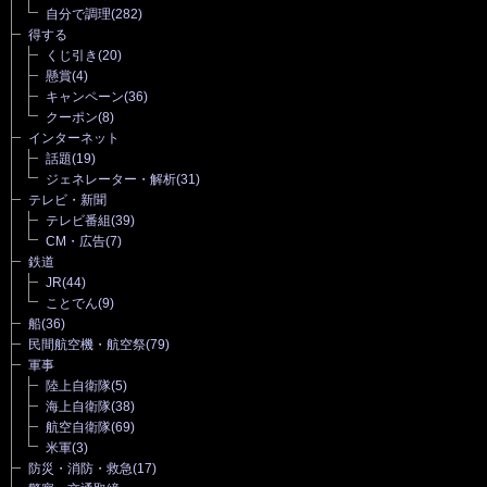
自分で調理
(282)
得する
くじ引き
(20)
懸賞
(4)
キャンペーン
(36)
クーポン
(8)
インターネット
話題
(19)
ジェネレーター・解析
(31)
テレビ・新聞
テレビ番組
(39)
CM・広告
(7)
鉄道
JR
(44)
ことでん
(9)
船
(36)
民間航空機・航空祭
(79)
軍事
陸上自衛隊
(5)
海上自衛隊
(38)
航空自衛隊
(69)
米軍
(3)
防災・消防・救急
(17)