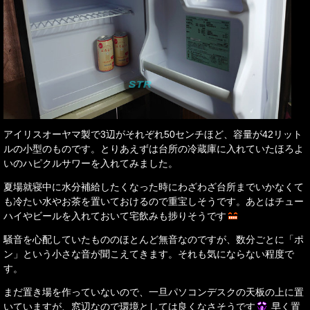
アイリスオーヤマ製で3辺がそれぞれ50センチほど、容量が42リット
ルの小型のものです。とりあえずは台所の冷蔵庫に入れていたほろよ
いのハピクルサワーを入れてみました。
夏場就寝中に水分補給したくなった時にわざわざ台所までいかなくて
も冷たい水やお茶を置いておけるので重宝しそうです。あとはチュー
ハイやビールを入れておいて宅飲みも捗りそうです
騒音を心配していたもののほとんど無音なのですが、数分ごとに「ポ
ン」という小さな音が聞こえてきます。それも気にならない程度で
す。
まだ置き場を作っていないので、一旦パソコンデスクの天板の上に置
いていますが、窓辺なので環境としては良くなさそうです
早く置