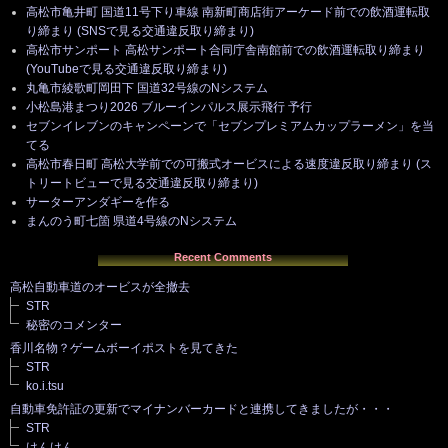
高松市亀井町 国道11号下り車線 南新町商店街アーケード前での飲酒運転取
り締まり (SNSで見る交通違反取り締まり)
高松市サンポート 高松サンポート合同庁舎南館前での飲酒運転取り締まり
(YouTubeで見る交通違反取り締まり)
丸亀市綾歌町岡田下 国道32号線のNシステム
小松島港まつり2026 ブルーインパルス展示飛行 予行
セブンイレブンのキャンペーンで「セブンプレミアムカップラーメン」を当
てる
高松市春日町 高松大学前での可搬式オービスによる速度違反取り締まり (ス
トリートビューで見る交通違反取り締まり)
サーターアンダギーを作る
まんのう町七箇 県道4号線のNシステム
Recent Comments
高松自動車道のオービスが全撤去
STR
秘密のコメンター
香川名物？ゲームボーイポストを見てきた
STR
ko.i.tsu
自動車免許証の更新でマイナンバーカードと連携してきましたが・・・
STR
けんけん