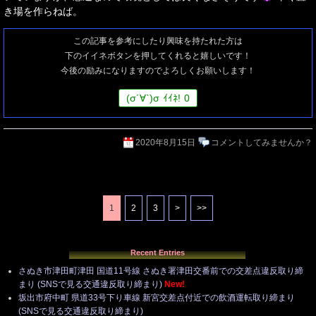
き場を作らねば。
この記事を参考にしたり興味を持たれた方は
下のイイネボタンを押してくれると嬉しいです！
今後の励みになりますのでよろしくお願いします！
(
σ
´∀`)
σ
ｲｲﾈ!
0
2020年8月15日
コメントしてみませんか？
1
2
3
>
>>
Recent Entries
さぬき市津田町津田 国道11号線 さぬき署津田交番前での交差点違反取り締
まり (SNSで見る交通違反取り締まり)
New!
坂出市府中町 県道33号下り車線 新宮交差点付近での飲酒運転取り締まり
(SNSで見る交通違反取り締まり)