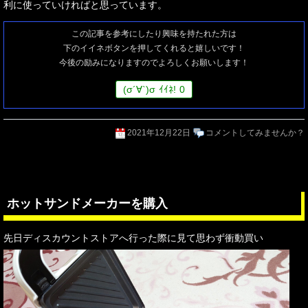
利に使っていければと思っています。
この記事を参考にしたり興味を持たれた方は
下のイイネボタンを押してくれると嬉しいです！
今後の励みになりますのでよろしくお願いします！
(
σ
´∀`)
σ
ｲｲﾈ!
0
2021年12月22日
コメントしてみませんか？
ホットサンドメーカーを購入
先日ディスカウントストアへ行った際に見て思わず衝動買い