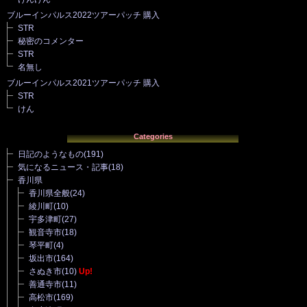
ブルーインパルス2022ツアーパッチ 購入
STR
秘密のコメンター
STR
名無し
ブルーインパルス2021ツアーパッチ 購入
STR
けん
Categories
日記のようなもの
(191)
気になるニュース・記事
(18)
香川県
香川県全般
(24)
綾川町
(10)
宇多津町
(27)
観音寺市
(18)
琴平町
(4)
坂出市
(164)
さぬき市
(10)
Up!
善通寺市
(11)
高松市
(169)