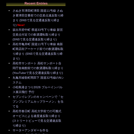
Recent Entries
さぬき市津田町津田 国道11号線 さぬ
き署津田交番前での交差点違反取り締
まり (SNSで見る交通違反取り締ま
り)
New!
坂出市府中町 県道33号下り車線 新宮
交差点付近での飲酒運転取り締まり
(SNSで見る交通違反取り締まり)
高松市亀井町 国道11号下り車線 南新
町商店街アーケード前での飲酒運転取
り締まり (SNSで見る交通違反取り締
まり)
高松市サンポート 高松サンポート合
同庁舎南館前での飲酒運転取り締まり
(YouTubeで見る交通違反取り締まり)
丸亀市綾歌町岡田下 国道32号線のNシ
ステム
小松島港まつり2026 ブルーインパル
ス展示飛行 予行
セブンイレブンのキャンペーンで「セ
ブンプレミアムカップラーメン」を当
てる
高松市春日町 高松大学前での可搬式
オービスによる速度違反取り締まり
(ストリートビューで見る交通違反取
り締まり)
サーターアンダギーを作る