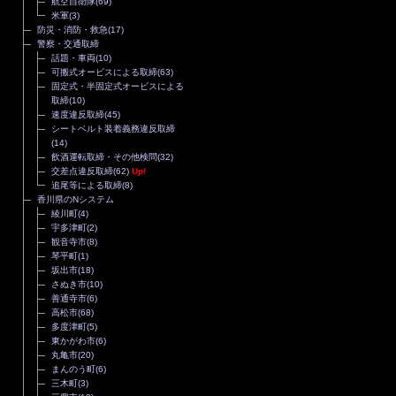
航空自衛隊
(69)
米軍
(3)
防災・消防・救急
(17)
警察・交通取締
話題・車両
(10)
可搬式オービスによる取締
(63)
固定式・半固定式オービスによる
取締
(10)
速度違反取締
(45)
シートベルト装着義務違反取締
(14)
飲酒運転取締・その他検問
(32)
交差点違反取締
(62)
Up!
追尾等による取締
(8)
香川県のNシステム
綾川町
(4)
宇多津町
(2)
観音寺市
(8)
琴平町
(1)
坂出市
(18)
さぬき市
(10)
善通寺市
(6)
高松市
(68)
多度津町
(5)
東かがわ市
(6)
丸亀市
(20)
まんのう町
(6)
三木町
(3)