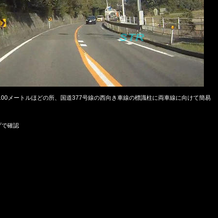
00メートルほどの所、国道377号線の西向き車線の標識柱に両車線に向けて簡易
プで確認