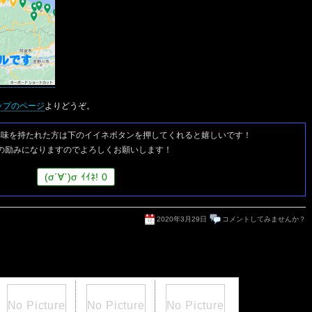
ップのページ
よりどうぞ。
興味を持たれた方は
下のイイネボタンを押してくれると嬉しいです！
の励みになりますのでよろしくお願いします！
(
σ
´∀`)
σ
ｲｲﾈ!
0
2020年3月29日
コメントしてみませんか？