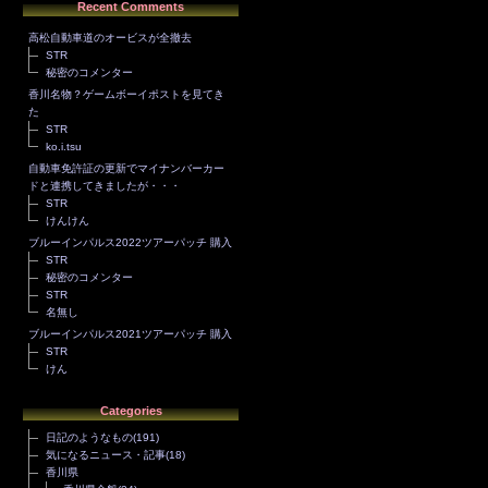
Recent Comments
高松自動車道のオービスが全撤去
STR
秘密のコメンター
香川名物？ゲームボーイポストを見てき
た
STR
ko.i.tsu
自動車免許証の更新でマイナンバーカー
ドと連携してきましたが・・・
STR
けんけん
ブルーインパルス2022ツアーパッチ 購入
STR
秘密のコメンター
STR
名無し
ブルーインパルス2021ツアーパッチ 購入
STR
けん
Categories
日記のようなもの
(191)
気になるニュース・記事
(18)
香川県