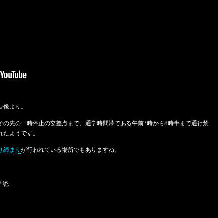
映像より。
その先の一時停止の交差点まで、通学時間帯である午前7時から8時半まで通行禁
れたようです。
り締まり
が行われている場所でもありますね。
確認