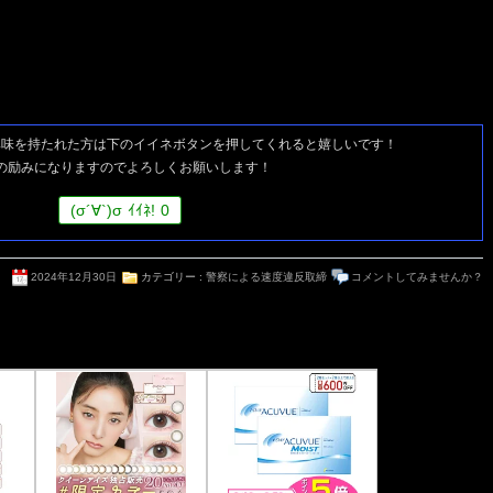
興味を持たれた方は
下のイイネボタンを押してくれると嬉しいです！
の励みになりますのでよろしくお願いします！
(
σ
´∀`)
σ
ｲｲﾈ!
0
2024年12月30日
カテゴリー :
警察による速度違反取締
コメントしてみませんか？