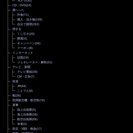
カメラ
(30)
CD・DVD
(24)
腹へった
外食
(71)
購入・頂き物
(198)
自分で調理
(282)
得する
くじ引き
(20)
懸賞
(4)
キャンペーン
(36)
クーポン
(8)
インターネット
話題
(19)
ジェネレーター・解析
(31)
テレビ・新聞
テレビ番組
(39)
CM・広告
(7)
鉄道
JR
(44)
ことでん
(9)
船
(36)
民間航空機・航空祭
(79)
軍事
陸上自衛隊
(5)
海上自衛隊
(38)
航空自衛隊
(69)
米軍
(3)
防災・消防・救急
(17)