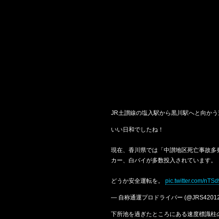
JR土讃線の塩入駅から黒川駅へと向か
いい日和でしたね！
現在、香川県では「中讃地区死亡事故多
カー、白バイが多数投入されています。
どうか安全運転を。
pic.twitter.com/nTS
— 自称通運プロドライバー (@JRS42012
下所池を過ぎたところにある速度標識柱