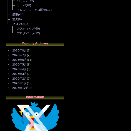
パソコン
(44)
サーバ
(10)
トレンドマイクロ関連
(13)
愛車
(44)
愛犬
(6)
ブログいじり
カスタマイズ
(60)
ブログパーツ
(12)
Monthly Archives
2026年8月
(2)
2026年7月
(7)
2026年6月
(11)
2026年5月
(8)
2026年4月
(5)
2026年3月
(2)
2026年2月
(6)
2026年1月
(3)
2025年12月
(3)
2025年11月
(4)
Information
2025年10月
(3)
2025年9月
(4)
2025年8月
(3)
2025年7月
(2)
2025年6月
(1)
2025年5月
(7)
2025年4月
(2)
2025年3月
(8)