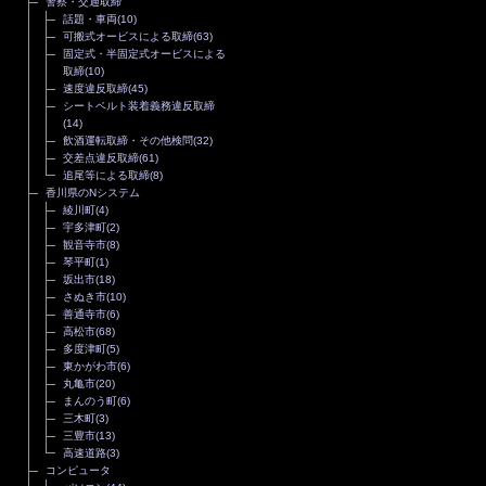
警察・交通取締
話題・車両
(10)
可搬式オービスによる取締
(63)
固定式・半固定式オービスによる
取締
(10)
速度違反取締
(45)
シートベルト装着義務違反取締
(14)
飲酒運転取締・その他検問
(32)
交差点違反取締
(61)
追尾等による取締
(8)
香川県のNシステム
綾川町
(4)
宇多津町
(2)
観音寺市
(8)
琴平町
(1)
坂出市
(18)
さぬき市
(10)
善通寺市
(6)
高松市
(68)
多度津町
(5)
東かがわ市
(6)
丸亀市
(20)
まんのう町
(6)
三木町
(3)
三豊市
(13)
高速道路
(3)
コンピュータ