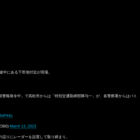
う途中にある下所池付近が現場。
発警報発令中」で高松市からは「特別交通取締部隊与一」が、各警察署からはパト
d9xP44u
360)
March 13, 2023
の辺りにレーダーを設置して取り締まり。