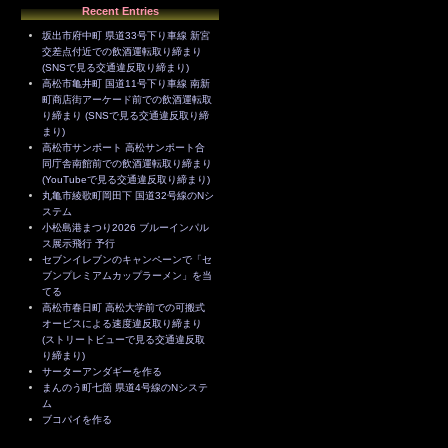
Recent Entries
坂出市府中町 県道33号下り車線 新宮
交差点付近での飲酒運転取り締まり
(SNSで見る交通違反取り締まり)
高松市亀井町 国道11号下り車線 南新
町商店街アーケード前での飲酒運転取
り締まり (SNSで見る交通違反取り締
まり)
高松市サンポート 高松サンポート合
同庁舎南館前での飲酒運転取り締まり
(YouTubeで見る交通違反取り締まり)
丸亀市綾歌町岡田下 国道32号線のNシ
ステム
小松島港まつり2026 ブルーインパル
ス展示飛行 予行
セブンイレブンのキャンペーンで「セ
ブンプレミアムカップラーメン」を当
てる
高松市春日町 高松大学前での可搬式
オービスによる速度違反取り締まり
(ストリートビューで見る交通違反取
り締まり)
サーターアンダギーを作る
まんのう町七箇 県道4号線のNシステ
ム
ブコパイを作る