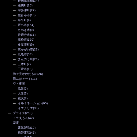
香川県全般
(24)
綾川町
(10)
宇多津町
(27)
観音寺市
(18)
琴平町
(4)
坂出市
(164)
さぬき市
(9)
善通寺市
(11)
高松市
(169)
多度津町
(9)
東かがわ市
(22)
丸亀市
(54)
まんのう町
(24)
三木町
(2)
三豊市
(18)
街で見かけたもの
(26)
田んぼアート
(11)
空・夜景
風景
(5)
天体
(9)
花火
(8)
イルミネーション
(65)
イエナリエ
(33)
プライズ
(250)
ドラえもん
(42)
家電
電気製品
(19)
携帯電話
(47)