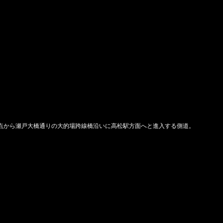
点から瀬戸大橋通りの大的場跨線橋沿いに高松駅方面へと進入する側道。