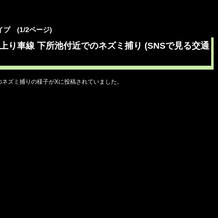
イブ (1/2ページ)
号上り車線 下所池付近でのネズミ捕り (SNSで見る交通
のネズミ捕りの様子がXに投稿されていました。