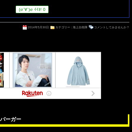
(
σ
´∀`)
σ
ｲｲﾈ!
0
2014年5月30日
カテゴリー :
海上自衛隊
コメントしてみませんか？
バーガー