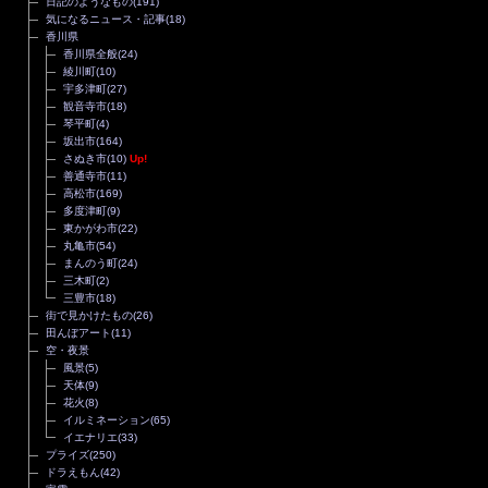
日記のようなもの
(191)
気になるニュース・記事
(18)
香川県
香川県全般
(24)
綾川町
(10)
宇多津町
(27)
観音寺市
(18)
琴平町
(4)
坂出市
(164)
さぬき市
(10)
Up!
善通寺市
(11)
高松市
(169)
多度津町
(9)
東かがわ市
(22)
丸亀市
(54)
まんのう町
(24)
三木町
(2)
三豊市
(18)
街で見かけたもの
(26)
田んぼアート
(11)
空・夜景
風景
(5)
天体
(9)
花火
(8)
イルミネーション
(65)
イエナリエ
(33)
プライズ
(250)
ドラえもん
(42)