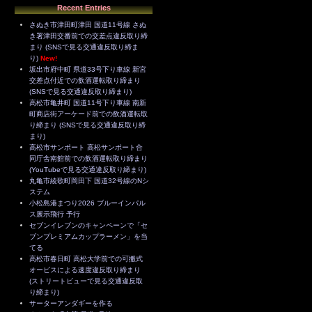
Recent Entries
さぬき市津田町津田 国道11号線 さぬ
き署津田交番前での交差点違反取り締
まり (SNSで見る交通違反取り締ま
り)
New!
坂出市府中町 県道33号下り車線 新宮
交差点付近での飲酒運転取り締まり
(SNSで見る交通違反取り締まり)
高松市亀井町 国道11号下り車線 南新
町商店街アーケード前での飲酒運転取
り締まり (SNSで見る交通違反取り締
まり)
高松市サンポート 高松サンポート合
同庁舎南館前での飲酒運転取り締まり
(YouTubeで見る交通違反取り締まり)
丸亀市綾歌町岡田下 国道32号線のNシ
ステム
小松島港まつり2026 ブルーインパル
ス展示飛行 予行
セブンイレブンのキャンペーンで「セ
ブンプレミアムカップラーメン」を当
てる
高松市春日町 高松大学前での可搬式
オービスによる速度違反取り締まり
(ストリートビューで見る交通違反取
り締まり)
サーターアンダギーを作る