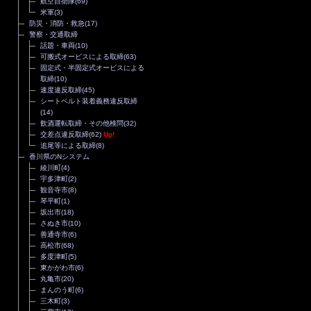
航空自衛隊
(69)
米軍
(3)
防災・消防・救急
(17)
警察・交通取締
話題・車両
(10)
可搬式オービスによる取締
(63)
固定式・半固定式オービスによる
取締
(10)
速度違反取締
(45)
シートベルト装着義務違反取締
(14)
飲酒運転取締・その他検問
(32)
交差点違反取締
(62)
Up!
追尾等による取締
(8)
香川県のNシステム
綾川町
(4)
宇多津町
(2)
観音寺市
(8)
琴平町
(1)
坂出市
(18)
さぬき市
(10)
善通寺市
(6)
高松市
(68)
多度津町
(5)
東かがわ市
(6)
丸亀市
(20)
まんのう町
(6)
三木町
(3)