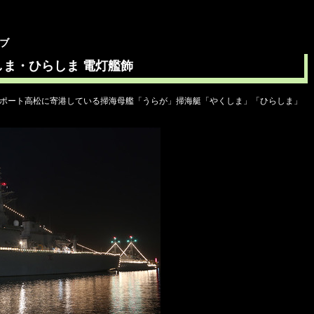
イブ
しま・ひらしま 電灯艦飾
サンポート高松に寄港している掃海母艦「うらが」掃海艇「やくしま」「ひらしま」