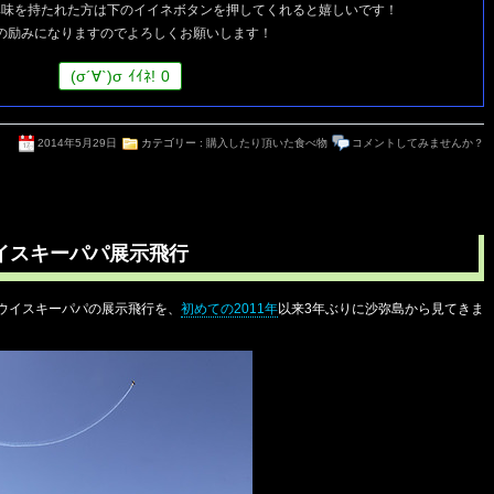
興味を持たれた方は
下のイイネボタンを押してくれると嬉しいです！
の励みになりますのでよろしくお願いします！
(
σ
´∀`)
σ
ｲｲﾈ!
0
2014年5月29日
カテゴリー :
購入したり頂いた食べ物
コメントしてみませんか？
ウイスキーパパ展示飛行
のウイスキーパパの展示飛行を、
初めての2011年
以来3年ぶりに沙弥島から見てきま