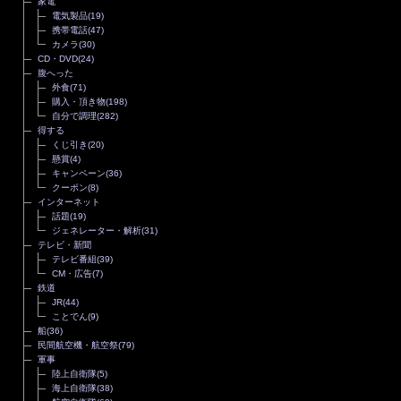
家電
電気製品
(19)
携帯電話
(47)
カメラ
(30)
CD・DVD
(24)
腹へった
外食
(71)
購入・頂き物
(198)
自分で調理
(282)
得する
くじ引き
(20)
懸賞
(4)
キャンペーン
(36)
クーポン
(8)
インターネット
話題
(19)
ジェネレーター・解析
(31)
テレビ・新聞
テレビ番組
(39)
CM・広告
(7)
鉄道
JR
(44)
ことでん
(9)
船
(36)
民間航空機・航空祭
(79)
軍事
陸上自衛隊
(5)
海上自衛隊
(38)