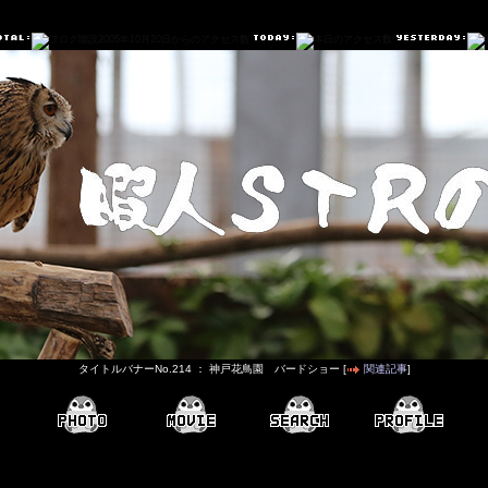
タイトルバナーNo.214 ： 神戸花鳥園 バードショー [
関連記事
]