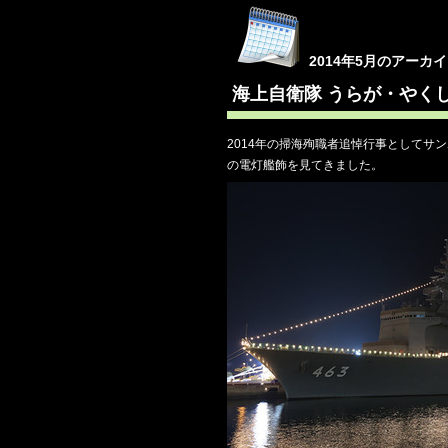
2014年5月のアーカ
海上自衛隊 うらが・やく
2014年の掃海殉職者追悼行事として
の電灯艦飾を見てきました。