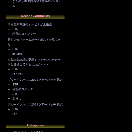
まんのう町七箇 県道4号線のNシステ
ム
Recent Comments
高松自動車道のオービスが全撤去
STR
秘密のコメンター
香川名物？ゲームボーイポストを見てき
た
STR
ko.i.tsu
自動車免許証の更新でマイナンバーカー
ドと連携してきましたが・・・
STR
けんけん
ブルーインパルス2022ツアーパッチ 購入
STR
秘密のコメンター
STR
名無し
ブルーインパルス2021ツアーパッチ 購入
STR
けん
Categories