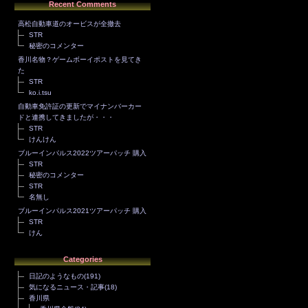
Recent Comments
高松自動車道のオービスが全撤去
STR
秘密のコメンター
香川名物？ゲームボーイポストを見てき
た
STR
ko.i.tsu
自動車免許証の更新でマイナンバーカー
ドと連携してきましたが・・・
STR
けんけん
ブルーインパルス2022ツアーパッチ 購入
STR
秘密のコメンター
STR
名無し
ブルーインパルス2021ツアーパッチ 購入
STR
けん
Categories
日記のようなもの
(191)
気になるニュース・記事
(18)
香川県