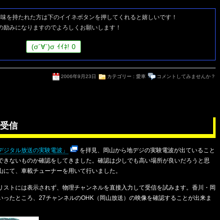
興味を持たれた方は
下のイイネボタンを押してくれると嬉しいです！
の励みになりますのでよろしくお願いします！
(
σ
´∀`)
σ
ｲｲﾈ!
0
2006年9月23日
カテゴリー :
愛車
コメントしてみませんか？
受信
デジタル放送の実験電波」
を拝見、岡山から地デジの実験電波が出ていること
できないものか確認をしてきました。確認は少しでも高い場所が良いだろうと思
山にて、車載チューナーを用いて行いました。
リストには表示されず、物理チャンネルを直接入力して受信を試みます。香川・岡
いったところ、27チャンネルのOHK（岡山放送）の映像を確認することが出来ま