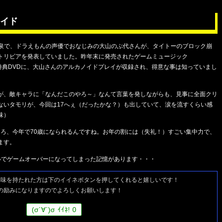
イド
アの泉で、ドラえもんの声優でおなじみの大山のぶ代さんが、タイトーのブロック崩
トリビアを発表していました。昨年末に発売されたゲームミュージック
IC 2」の特典DVDに、大山さんのアルカノイドプレイが収録され、得意な事は知っていまし
が、敵キャラに「なんだこのやろ～」なんて言葉を発しながらも、見事に全面クリ
ないタモリが、今回は17へぇ（だったかな？）も出していて、涙を流すくらい感
味）
たところ、今年で70歳になられるんですね。お年の割には（失礼！）すごい集中力で、
ます。
いでゲームオーバーになってしまった記憶があります・・・
興味を持たれた方は
下のイイネボタンを押してくれると嬉しいです！
の励みになりますのでよろしくお願いします！
(
σ
´∀`)
σ
ｲｲﾈ!
0