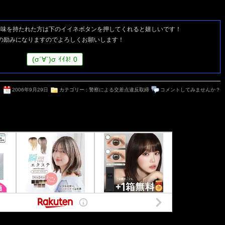
興味を持たれた方は
下のイイネボタンを押してくれると嬉しいです！
の励みになりますのでよろしくお願いします！
(
σ
´∀`)
σ
ｲｲﾈ!
0
2006年9月29日
カテゴリー :
警察による交差点違反取締
コメントしてみませんか？