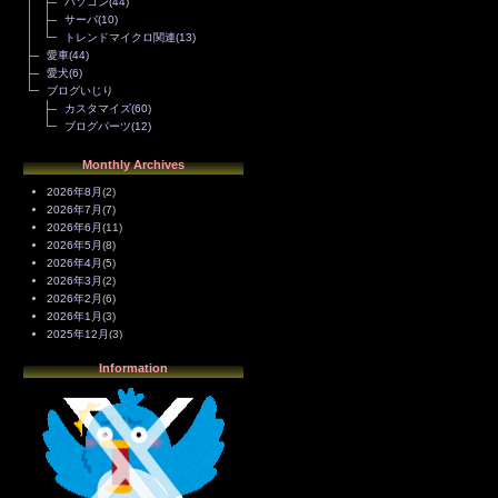
パソコン
(44)
サーバ
(10)
トレンドマイクロ関連
(13)
愛車
(44)
愛犬
(6)
ブログいじり
カスタマイズ
(60)
ブログパーツ
(12)
Monthly Archives
2026年8月
(2)
2026年7月
(7)
2026年6月
(11)
2026年5月
(8)
2026年4月
(5)
2026年3月
(2)
2026年2月
(6)
2026年1月
(3)
2025年12月
(3)
2025年11月
(4)
Information
2025年10月
(3)
2025年9月
(4)
2025年8月
(3)
2025年7月
(2)
2025年6月
(1)
2025年5月
(7)
2025年4月
(2)
2025年3月
(8)