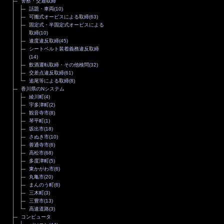
警察・交通取締
話題・車両
(10)
可搬式オービスによる取締
(63)
固定式・半固定式オービスによる
取締
(10)
速度違反取締
(45)
シートベルト装着義務違反取締
(14)
飲酒運転取締・その他検問
(32)
交差点違反取締
(61)
追尾等による取締
(8)
香川県のNシステム
綾川町
(4)
宇多津町
(2)
観音寺市
(8)
琴平町
(1)
坂出市
(18)
さぬき市
(10)
善通寺市
(6)
高松市
(68)
多度津町
(5)
東かがわ市
(6)
丸亀市
(20)
まんのう町
(6)
三木町
(3)
三豊市
(13)
高速道路
(3)
コンピュータ