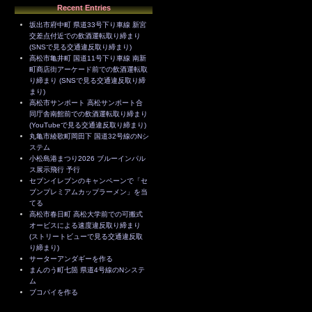
Recent Entries
坂出市府中町 県道33号下り車線 新宮
交差点付近での飲酒運転取り締まり
(SNSで見る交通違反取り締まり)
高松市亀井町 国道11号下り車線 南新
町商店街アーケード前での飲酒運転取
り締まり (SNSで見る交通違反取り締
まり)
高松市サンポート 高松サンポート合
同庁舎南館前での飲酒運転取り締まり
(YouTubeで見る交通違反取り締まり)
丸亀市綾歌町岡田下 国道32号線のNシ
ステム
小松島港まつり2026 ブルーインパル
ス展示飛行 予行
セブンイレブンのキャンペーンで「セ
ブンプレミアムカップラーメン」を当
てる
高松市春日町 高松大学前での可搬式
オービスによる速度違反取り締まり
(ストリートビューで見る交通違反取
り締まり)
サーターアンダギーを作る
まんのう町七箇 県道4号線のNシステ
ム
ブコパイを作る