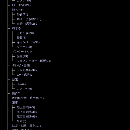
カメラ
(30)
CD・DVD
(24)
腹へった
外食
(71)
購入・頂き物
(198)
自分で調理
(282)
得する
くじ引き
(20)
懸賞
(4)
キャンペーン
(36)
クーポン
(8)
インターネット
話題
(19)
ジェネレーター・解析
(31)
テレビ・新聞
テレビ番組
(39)
CM・広告
(7)
鉄道
JR
(44)
ことでん
(9)
船
(36)
民間航空機・航空祭
(79)
軍事
陸上自衛隊
(5)
海上自衛隊
(38)
航空自衛隊
(69)
米軍
(3)
防災・消防・救急
(17)