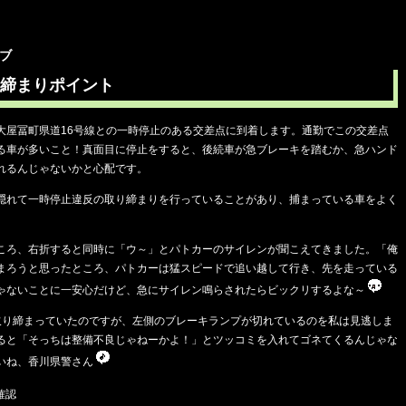
イブ
締まりポイント
大屋冨町県道16号線との一時停止のある交差点に到着します。通勤でこの交差点
る車が多いこと！真面目に停止をすると、後続車が急ブレーキを踏むか、急ハンド
れるんじゃないかと心配です。
隠れて一時停止違反の取り締まりを行っていることがあり、捕まっている車をよく
ころ、右折すると同時に「ウ～」とパトカーのサイレンが聞こえてきました。「俺
まろうと思ったところ、パトカーは猛スピードで追い越して行き、先を走っている
ゃないことに一安心だけど、急にサイレン鳴らされたらビックリするよな～
取り締まっていたのですが、左側のブレーキランプが切れているのを私は見逃しま
ると「そっちは整備不良じゃねーかよ！」とツッコミを入れてゴネてくるんじゃな
いね、香川県警さん
確認