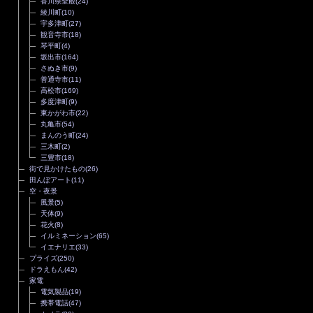
香川県全般
(24)
綾川町
(10)
宇多津町
(27)
観音寺市
(18)
琴平町
(4)
坂出市
(164)
さぬき市
(9)
善通寺市
(11)
高松市
(169)
多度津町
(9)
東かがわ市
(22)
丸亀市
(54)
まんのう町
(24)
三木町
(2)
三豊市
(18)
街で見かけたもの
(26)
田んぼアート
(11)
空・夜景
風景
(5)
天体
(9)
花火
(8)
イルミネーション
(65)
イエナリエ
(33)
プライズ
(250)
ドラえもん
(42)
家電
電気製品
(19)
携帯電話
(47)