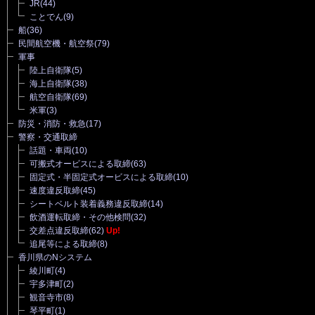
JR
(44)
ことでん
(9)
船
(36)
民間航空機・航空祭
(79)
軍事
陸上自衛隊
(5)
海上自衛隊
(38)
航空自衛隊
(69)
米軍
(3)
防災・消防・救急
(17)
警察・交通取締
話題・車両
(10)
可搬式オービスによる取締
(63)
固定式・半固定式オービスによる取締
(10)
速度違反取締
(45)
シートベルト装着義務違反取締
(14)
飲酒運転取締・その他検問
(32)
交差点違反取締
(62)
Up!
追尾等による取締
(8)
香川県のNシステム
綾川町
(4)
宇多津町
(2)
観音寺市
(8)
琴平町
(1)