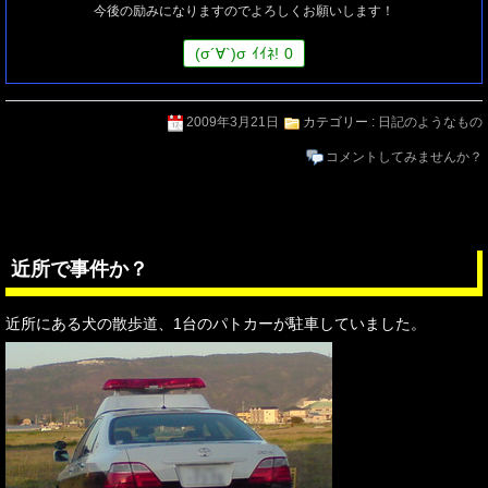
今後の励みになりますのでよろしくお願いします！
(
σ
´∀`)
σ
ｲｲﾈ!
0
2009年3月21日
カテゴリー :
日記のようなもの
コメントしてみませんか？
近所で事件か？
近所にある犬の散歩道、1台のパトカーが駐車していました。