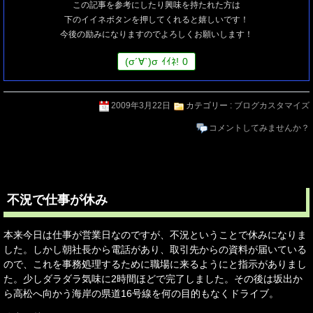
この記事を参考にしたり興味を持たれた方は
下のイイネボタンを押してくれると嬉しいです！
今後の励みになりますのでよろしくお願いします！
(
σ
´∀`)
σ
ｲｲﾈ!
0
2009年3月22日
カテゴリー :
ブログカスタマイズ
コメントしてみませんか？
不況で仕事が休み
本来今日は仕事が営業日なのですが、不況ということで休みになりま
した。しかし朝社長から電話があり、取引先からの資料が届いている
ので、これを事務処理するために職場に来るようにと指示がありまし
た。少しダラダラ気味に2時間ほどで完了しました。その後は坂出か
ら高松へ向かう海岸の県道16号線を何の目的もなくドライブ。