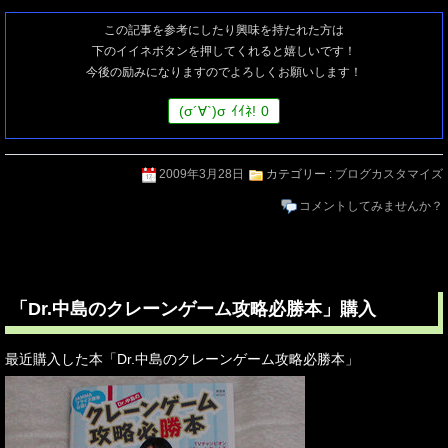
この記事を参考にしたり興味を持たれた方は
下のイイネボタンを押してくれると嬉しいです！
今後の励みになりますのでよろしくお願いします！
(
σ
´∀`)
σ
ｲｲﾈ!
0
2009年3月28日
カテゴリー :
ブログカスタマイズ
コメントしてみませんか？
「Dr.中島のクレーンゲーム攻略必勝本」購入
最近購入した本「Dr.中島のクレーンゲーム攻略必勝本」