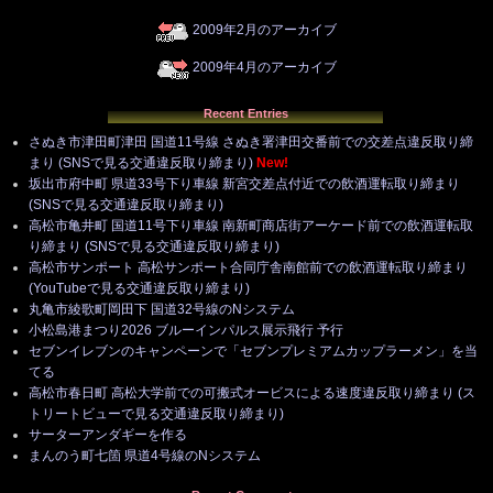
2009年2月のアーカイブ
2009年4月のアーカイブ
Recent Entries
さぬき市津田町津田 国道11号線 さぬき署津田交番前での交差点違反取り締
まり (SNSで見る交通違反取り締まり)
New!
坂出市府中町 県道33号下り車線 新宮交差点付近での飲酒運転取り締まり
(SNSで見る交通違反取り締まり)
高松市亀井町 国道11号下り車線 南新町商店街アーケード前での飲酒運転取
り締まり (SNSで見る交通違反取り締まり)
高松市サンポート 高松サンポート合同庁舎南館前での飲酒運転取り締まり
(YouTubeで見る交通違反取り締まり)
丸亀市綾歌町岡田下 国道32号線のNシステム
小松島港まつり2026 ブルーインパルス展示飛行 予行
セブンイレブンのキャンペーンで「セブンプレミアムカップラーメン」を当
てる
高松市春日町 高松大学前での可搬式オービスによる速度違反取り締まり (ス
トリートビューで見る交通違反取り締まり)
サーターアンダギーを作る
まんのう町七箇 県道4号線のNシステム