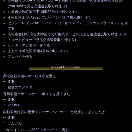
高松市サンポート 高松サンポート合同庁舎南館前での飲酒運転取り締まり
(YouTubeで見る交通違反取り締まり)
丸亀市綾歌町岡田下 国道32号線のNシステム
小松島港まつり2026 ブルーインパルス展示飛行 予行
セブンイレブンのキャンペーンで「セブンプレミアムカップラーメン」を当
てる
高松市春日町 高松大学前での可搬式オービスによる速度違反取り締まり (ス
トリートビューで見る交通違反取り締まり)
サーターアンダギーを作る
まんのう町七箇 県道4号線のNシステム
ブコパイを作る
Recent Comments
高松自動車道のオービスが全撤去
STR
秘密のコメンター
香川名物？ゲームボーイポストを見てきた
STR
ko.i.tsu
自動車免許証の更新でマイナンバーカードと連携してきましたが・・・
STR
けんけん
ブルーインパルス2022ツアーパッチ 購入