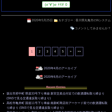
(
σ
´∀`)
σ
ｲｲﾈ!
0
2020年5月25日
カテゴリー :
香川県丸亀市のNシステム
コメントしてみませんか？
1
2
3
4
5
>
>>
2020年4月のアーカイブ
2020年6月のアーカイブ
Recent Entries
坂出市府中町 県道33号下り車線 新宮交差点付近での飲酒運転取り締まり
(SNSで見る交通違反取り締まり)
高松市亀井町 国道11号下り車線 南新町商店街アーケード前での飲酒運転取
り締まり (SNSで見る交通違反取り締まり)