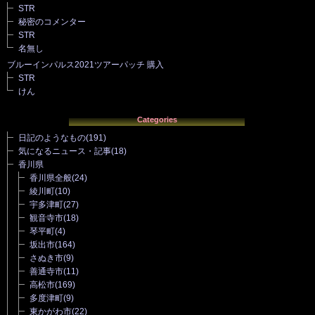
STR
秘密のコメンター
STR
名無し
ブルーインパルス2021ツアーパッチ 購入
STR
けん
Categories
日記のようなもの
(191)
気になるニュース・記事
(18)
香川県
香川県全般
(24)
綾川町
(10)
宇多津町
(27)
観音寺市
(18)
琴平町
(4)
坂出市
(164)
さぬき市
(9)
善通寺市
(11)
高松市
(169)
多度津町
(9)
東かがわ市
(22)