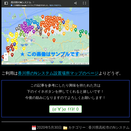
ご利用は
香川県のNシステム設置場所マップのページ
よりどうぞ。
この記事を参考にしたり興味を持たれた方は
下のイイネボタンを押してくれると嬉しいです！
今後の励みになりますのでよろしくお願いします！
(
σ
´∀`)
σ
ｲｲﾈ!
0
2020年5月30日
カテゴリー :
香川県高松市のNシステム