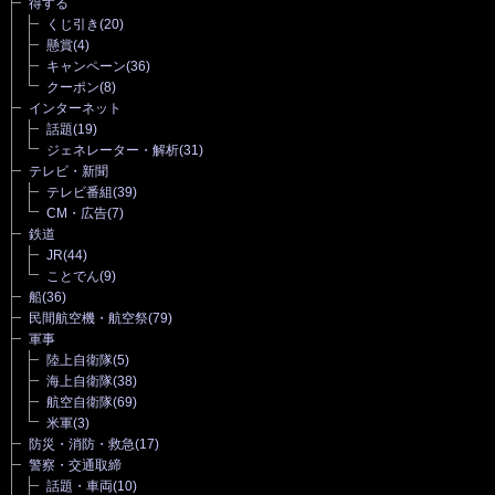
得する
くじ引き
(20)
懸賞
(4)
キャンペーン
(36)
クーポン
(8)
インターネット
話題
(19)
ジェネレーター・解析
(31)
テレビ・新聞
テレビ番組
(39)
CM・広告
(7)
鉄道
JR
(44)
ことでん
(9)
船
(36)
民間航空機・航空祭
(79)
軍事
陸上自衛隊
(5)
海上自衛隊
(38)
航空自衛隊
(69)
米軍
(3)
防災・消防・救急
(17)
警察・交通取締
話題・車両
(10)