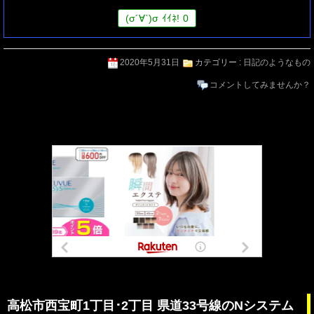
(
σ
´∀`)
σ
ｲｲﾈ!
0
2020年5月31日
カテゴリー :
日記のようなもの
コメントしてみませんか？
高松市西宝町1丁目･2丁目 県道33号線のNシステム