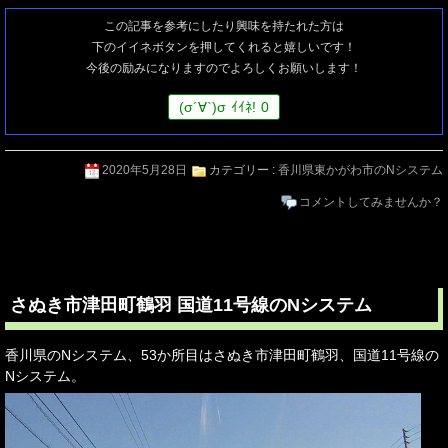
この記事を参考にしたり興味を持たれた方は
下のイイネボタンを押してくれると嬉しいです！
今後の励みになりますのでよろしくお願いします！
(
σ
´∀`)
σ
ｲｲﾈ!
0
2020年5月28日
カテゴリー :
香川県東かがわ市のNシステム
コメントしてみませんか？
さぬき市津田町鶴羽 国道11号線のNシステム
香川県のNシステム、53か所目はさぬき市津田町鶴羽、国道11号線の
Nシステム。