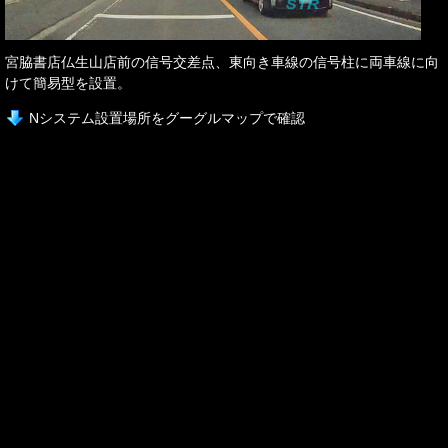
宮脇書店仏生山店前の信号交差点、東向き車線の信号柱に両車線に向
けて簡易型を設置。
Nシステム設置場所をグーグルマップで確認