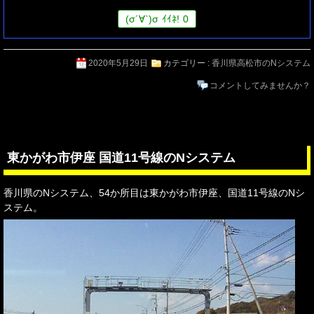
(
σ
´∀`)
σ
ｲｲﾈ!
0
2020年5月29日
カテゴリー :
香川県高松市のNシステム
コメントしてみませんか？
東かがわ市伊座 国道11号線のNシステム
香川県のNシステム、54か所目は東かがわ市伊座、国道11号線のNシ
ステム。