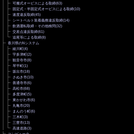
可搬式オービスによる取締
(63)
固定式・半固定式オービスによる取締
(10)
速度違反取締
(45)
シートベルト装着義務違反取締
(14)
飲酒運転取締・その他検問
(32)
交差点違反取締
(61)
追尾等による取締
(8)
香川県のNシステム
綾川町
(4)
宇多津町
(2)
観音寺市
(8)
琴平町
(1)
坂出市
(18)
さぬき市
(10)
善通寺市
(6)
高松市
(68)
多度津町
(5)
東かがわ市
(6)
丸亀市
(20)
まんのう町
(6)
三木町
(3)
三豊市
(13)
高速道路
(3)