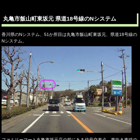
丸亀市飯山町東坂元 県道18号線のNシステム
香川県のNシステム、51か所目は丸亀市飯山町東坂元、県道18号線の
Nシステム。
ファミリーマート丸亀東坂元店の前にある信号交差点、東向き車線の