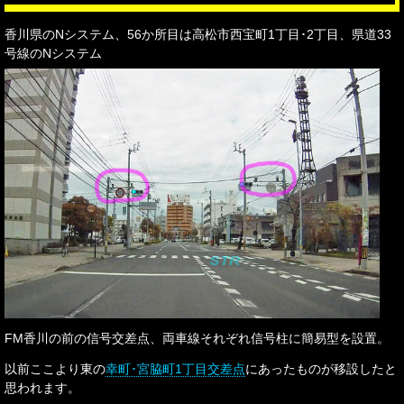
香川県のNシステム、56か所目は高松市西宝町1丁目･2丁目、県道33
号線のNシステム
FM香川の前の信号交差点、両車線それぞれ信号柱に簡易型を設置。
以前ここより東の
幸町･宮脇町1丁目交差点
にあったものが移設したと
思われます。