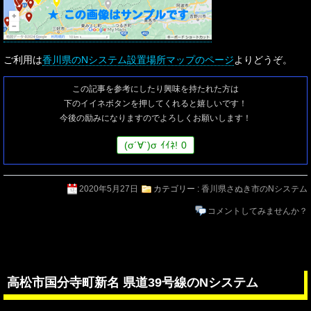
ご利用は
香川県のNシステム設置場所マップのページ
よりどうぞ。
この記事を参考にしたり興味を持たれた方は
下のイイネボタンを押してくれると嬉しいです！
今後の励みになりますのでよろしくお願いします！
(
σ
´∀`)
σ
ｲｲﾈ!
0
2020年5月27日
カテゴリー :
香川県さぬき市のNシステム
コメントしてみませんか？
高松市国分寺町新名 県道39号線のNシステム