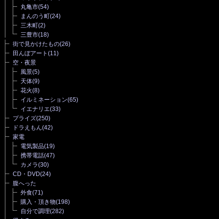
丸亀市
(54)
まんのう町
(24)
三木町
(2)
三豊市
(18)
街で見かけたもの
(26)
田んぼアート
(11)
空・夜景
風景
(5)
天体
(9)
花火
(8)
イルミネーション
(65)
イエナリエ
(33)
プライズ
(250)
ドラえもん
(42)
家電
電気製品
(19)
携帯電話
(47)
カメラ
(30)
CD・DVD
(24)
腹へった
外食
(71)
購入・頂き物
(198)
自分で調理
(282)