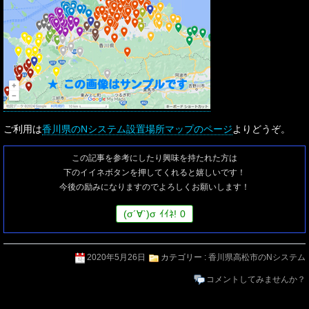
ご利用は
香川県のNシステム設置場所マップのページ
よりどうぞ。
この記事を参考にしたり興味を持たれた方は
下のイイネボタンを押してくれると嬉しいです！
今後の励みになりますのでよろしくお願いします！
(
σ
´∀`)
σ
ｲｲﾈ!
0
2020年5月26日
カテゴリー :
香川県高松市のNシステム
コメントしてみませんか？