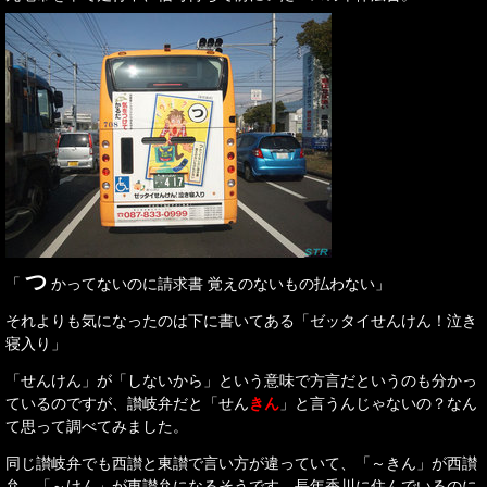
つ
「
かってないのに請求書 覚えのないもの払わない」
それよりも気になったのは下に書いてある「ゼッタイせんけん！泣き
寝入り」
「せんけん」が「しないから」という意味で方言だというのも分かっ
ているのですが、讃岐弁だと「せん
きん
」と言うんじゃないの？なん
て思って調べてみました。
同じ讃岐弁でも西讃と東讃で言い方が違っていて、「～きん」が西讃
弁、「～けん」が東讃弁になるそうです。長年香川に住んでいるのに