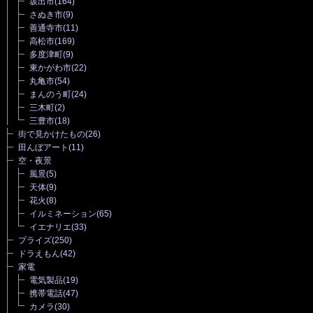
坂出市
(164)
さぬき市
(9)
善通寺市
(11)
高松市
(169)
多度津町
(9)
東かがわ市
(22)
丸亀市
(54)
まんのう町
(24)
三木町
(2)
三豊市
(18)
街で見かけたもの
(26)
田んぼアート
(11)
空・夜景
風景
(5)
天体
(9)
花火
(8)
イルミネーション
(65)
イエナリエ
(33)
プライズ
(250)
ドラえもん
(42)
家電
電気製品
(19)
携帯電話
(47)
カメラ
(30)