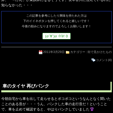
知らなかった・・・
この記事を参考にしたり興味を持たれた方は
下のイイネボタンを押してくれると嬉しいです！
今後の励みになりますのでよろしくお願いします！
(
σ
´∀`)
σ
ｲｲﾈ!
0
2011年3月29日
カテゴリー :
街で見かけたもの
コメント
(4)
車のタイヤ 再びパンク
今朝自宅から車を出して走らせるとボコボコというなんとなく聞いた
ことのある音が・・・うん、パンクした車の走行音だ！ということ
で、車を止めて確認すると、やはりパンクしていました