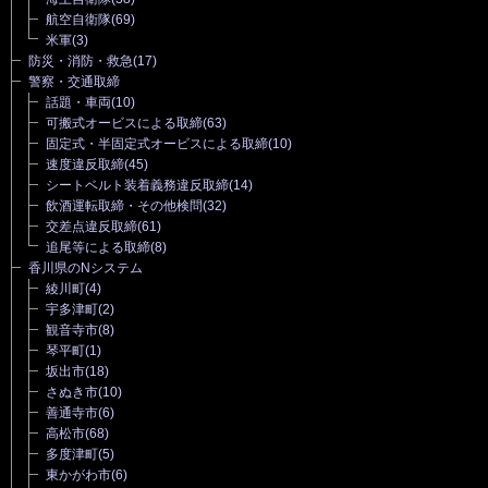
航空自衛隊
(69)
米軍
(3)
防災・消防・救急
(17)
警察・交通取締
話題・車両
(10)
可搬式オービスによる取締
(63)
固定式・半固定式オービスによる取締
(10)
速度違反取締
(45)
シートベルト装着義務違反取締
(14)
飲酒運転取締・その他検問
(32)
交差点違反取締
(61)
追尾等による取締
(8)
香川県のNシステム
綾川町
(4)
宇多津町
(2)
観音寺市
(8)
琴平町
(1)
坂出市
(18)
さぬき市
(10)
善通寺市
(6)
高松市
(68)
多度津町
(5)
東かがわ市
(6)