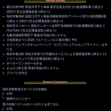
Recent Entries
坂出市府中町 県道33号下り車線 新宮交差点付近での飲酒運転取り締まり
(SNSで見る交通違反取り締まり)
高松市亀井町 国道11号下り車線 南新町商店街アーケード前での飲酒運転取
り締まり (SNSで見る交通違反取り締まり)
高松市サンポート 高松サンポート合同庁舎南館前での飲酒運転取り締まり
(YouTubeで見る交通違反取り締まり)
丸亀市綾歌町岡田下 国道32号線のNシステム
小松島港まつり2026 ブルーインパルス展示飛行 予行
セブンイレブンのキャンペーンで「セブンプレミアムカップラーメン」を当
てる
高松市春日町 高松大学前での可搬式オービスによる速度違反取り締まり (ス
トリートビューで見る交通違反取り締まり)
サーターアンダギーを作る
まんのう町七箇 県道4号線のNシステム
ブコパイを作る
Recent Comments
高松自動車道のオービスが全撤去
STR
秘密のコメンター
香川名物？ゲームボーイポストを見てきた
STR