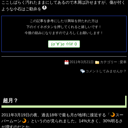
ここしばらく汚れたままにしてあるので木屑は許せますが、傷が付く
ような小石はご勘弁を
この記事を参考にしたり興味を持たれた方は
下のイイネボタンを押してくれると嬉しいです！
今後の励みになりますのでよろしくお願いします！
(
σ
´∀`)
σ
ｲｲﾈ!
0
2011年3月21日
カテゴリー :
愛車
コメントしてみませんか？
超月？
2011年3月19日の夜、過去18年で最も月が地球に接近する「
スー
パームーン
」というのが見られました。14%大きく、30%明るさ
が増すのだとか。