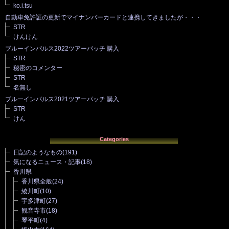
ko.i.tsu
自動車免許証の更新でマイナンバーカードと連携してきましたが・・・
STR
けんけん
ブルーインパルス2022ツアーパッチ 購入
STR
秘密のコメンター
STR
名無し
ブルーインパルス2021ツアーパッチ 購入
STR
けん
Categories
日記のようなもの
(191)
気になるニュース・記事
(18)
香川県
香川県全般
(24)
綾川町
(10)
宇多津町
(27)
観音寺市
(18)
琴平町
(4)