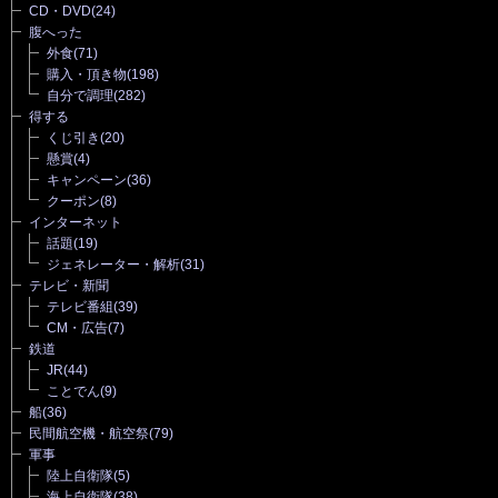
CD・DVD
(24)
腹へった
外食
(71)
購入・頂き物
(198)
自分で調理
(282)
得する
くじ引き
(20)
懸賞
(4)
キャンペーン
(36)
クーポン
(8)
インターネット
話題
(19)
ジェネレーター・解析
(31)
テレビ・新聞
テレビ番組
(39)
CM・広告
(7)
鉄道
JR
(44)
ことでん
(9)
船
(36)
民間航空機・航空祭
(79)
軍事
陸上自衛隊
(5)
海上自衛隊
(38)