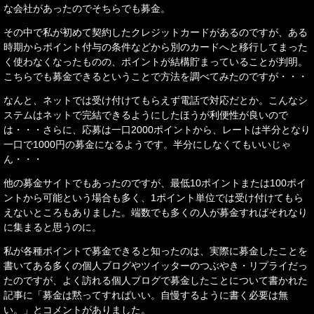
な会社があったのでそちらでも募金。
その中で私が初めて契約したクレジットカードがあるのですが、ある
時期からポイント付与の条件などから別のカードへと移行してまった
く使わなくなったものの、ポイントが結構貯まっていることが判明。
こちらでも募金できるということで方法を調べてみたのですが・・・
なんと、ネットでは受け付けてもらえず電話で対応だとか。こんなシ
ステムはネットで完結できるようにしたほうが利便性が良いので
は・・・さらに、応募は一口2000ポイントから、レートは半分となり
一口で1000円の募金になるようです。半分にしなくてもいいじゃ
ん・・・
他の募金サイトでもあったのですが、最低10ポイントまたは100ポイ
ントから可能という場合も多く、1ポイント単位では受け付けてもら
えないところもありました。端数でも多くの人が募金すればそれなり
に集まると思うのに。
私が各種ポイントで募金できると知ったのは、実際に募金したことを
書いてある多くの個人ブログやツイッターのつぶやき・リプライだっ
たのですが、よく訪れる個人ブログで募金したことについて書かれた
記事に「募金は黙ってすればいい。自慢するように書く必要は無
い。」とコメントがありました。