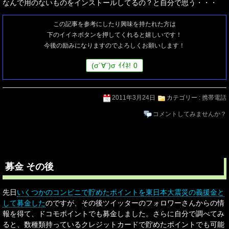
なんで用のないものをインストールしてるの？と自分で思う・・・
この記事を参考にしたり興味を持たれた方は
下のイイネボタンを押してくれると嬉しいです！
今後の励みになりますのでよろしくお願いします！
(
σ
´∀`)
σ
ｲｲﾈ!
0
2011年3月24日
カテゴリー :
携帯電話
コメントしてみませんか？
募金 その後
先日
いくつかのコンビニで貯めたポイントを東日本大震災の義援金と
して募金した
のですが、その後ツイッターのフォロワーさんからの情
報を得て、ドコモポイントでも募金しました。さらに自分で調べてみ
ると、数種類持っているクレジットカードで貯めたポイントでも可能