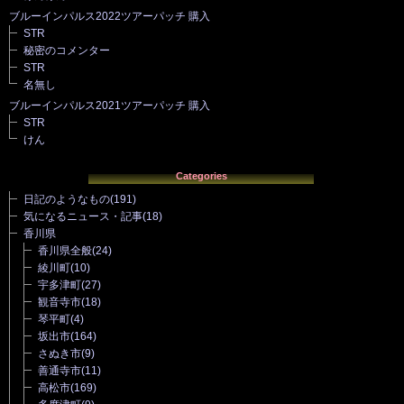
ブルーインパルス2022ツアーパッチ 購入
STR
秘密のコメンター
STR
名無し
ブルーインパルス2021ツアーパッチ 購入
STR
けん
Categories
日記のようなもの
(191)
気になるニュース・記事
(18)
香川県
香川県全般
(24)
綾川町
(10)
宇多津町
(27)
観音寺市
(18)
琴平町
(4)
坂出市
(164)
さぬき市
(9)
善通寺市
(11)
高松市
(169)