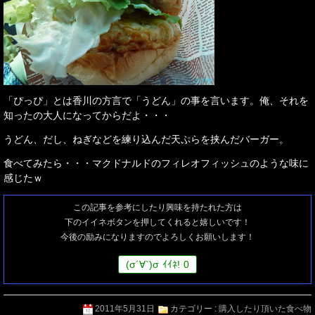
「ぴっぴ」とは香川の方言で「うどん」の事を言います。俺、それを
知ったの大人になってからだよ・・・
うどん、だし、ねぎなどを練り込んだ天ぷらを挟んだバーガー。
食べてみたら・・・マクドナルドのフィレオフィッシュのような味に
感じたｗ
この記事を参考にしたり興味を持たれた方は
下のイイネボタンを押してくれると嬉しいです！
今後の励みになりますのでよろしくお願いします！
(
σ
´∀`)
σ
ｲｲﾈ!
0
2011年5月31日
カテゴリー :
購入したり頂いた食べ物