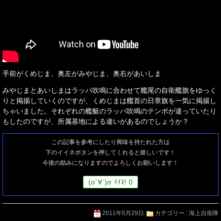
手前がくめじま、奥左がみやじま、奥右があいしま
みやじまとあいしまはラッパ吹鳴に合わせて艦尾の自衛艦旗をゆっく
りと掲揚していくのですが、くめじまは艦首の日章旗を一気に掲揚し
ちゃいました。それぞれの艦艇のラッパ吹鳴のテンポが違っていたり
もしたのですが、所属基地による違いがあるのでしょうか？
この記事を参考にしたり興味を持たれた方は
下のイイネボタンを押してくれると嬉しいです！
今後の励みになりますのでよろしくお願いします！
(
σ
´∀`)
σ
ｲｲﾈ!
0
2011年5月29日
カテゴリー :
海上自衛隊