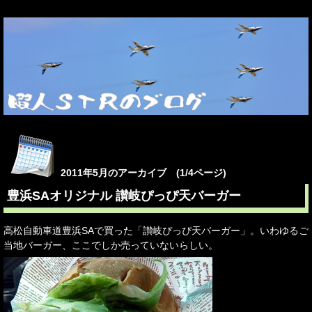
2011年5月のアーカイブ (1/4ページ)
豊浜SAオリジナル 讃岐ぴっぴ天バーガー
高松自動車道豊浜SAで買った「讃岐ぴっぴ天バーガー」。いわゆるご
当地バーガー、ここでしか売っていないらしい。