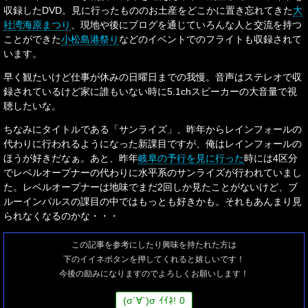
収録したDVD。見に行ったもののお土産をどこかに置き忘れてきた
大
社湾海原まつり
、現地や後にブログを通じていろんな人と交流を持つ
ことができた
小松島港祭り
などのイベントでのフライトも収録されて
います。
早く観たいけど仕事が休みの日曜日までの我慢。音声はステレオで収
録されているけど家に誰もいない時に5.1chスピーカーの大音量で視
聴したいな。
ちなみにタイトルである「サンライズ」、昨年からレインフォールの
代わりに行われるようになった新課目ですが、俺はレインフォールの
ほうが好きだなぁ。あと、昨年
岐阜の予行を見に行った
時には4区分
でレベルオープナーの代わりに水平系のサンライズが行われていまし
た。レベルオープナーは地味でまだ2回しか見たことがないけど、ブ
ルーインパルスの課目の中ではもっとも好きかも。それもあんまり見
られなくなるのかな・・・
この記事を参考にしたり興味を持たれた方は
下のイイネボタンを押してくれると嬉しいです！
今後の励みになりますのでよろしくお願いします！
(
σ
´∀`)
σ
ｲｲﾈ!
0