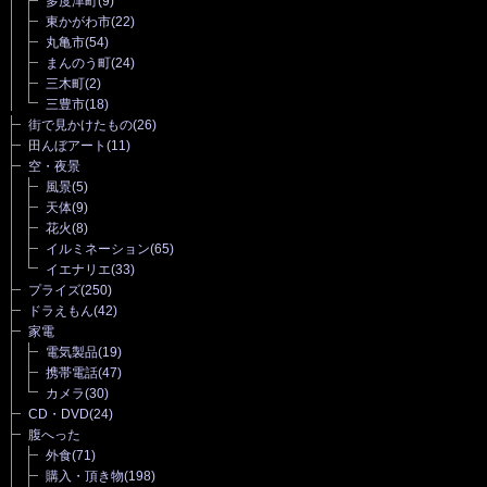
多度津町
(9)
東かがわ市
(22)
丸亀市
(54)
まんのう町
(24)
三木町
(2)
三豊市
(18)
街で見かけたもの
(26)
田んぼアート
(11)
空・夜景
風景
(5)
天体
(9)
花火
(8)
イルミネーション
(65)
イエナリエ
(33)
プライズ
(250)
ドラえもん
(42)
家電
電気製品
(19)
携帯電話
(47)
カメラ
(30)
CD・DVD
(24)
腹へった
外食
(71)
購入・頂き物
(198)