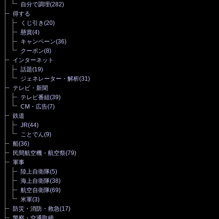
自分で調理
(282)
得する
くじ引き
(20)
懸賞
(4)
キャンペーン
(36)
クーポン
(8)
インターネット
話題
(19)
ジェネレーター・解析
(31)
テレビ・新聞
テレビ番組
(39)
CM・広告
(7)
鉄道
JR
(44)
ことでん
(9)
船
(36)
民間航空機・航空祭
(79)
軍事
陸上自衛隊
(5)
海上自衛隊
(38)
航空自衛隊
(69)
米軍
(3)
防災・消防・救急
(17)
警察・交通取締