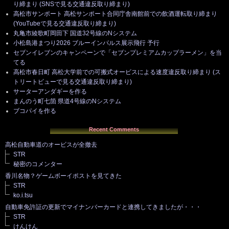
り締まり (SNSで見る交通違反取り締まり)
高松市サンポート 高松サンポート合同庁舎南館前での飲酒運転取り締まり
(YouTubeで見る交通違反取り締まり)
丸亀市綾歌町岡田下 国道32号線のNシステム
小松島港まつり2026 ブルーインパルス展示飛行 予行
セブンイレブンのキャンペーンで「セブンプレミアムカップラーメン」を当
てる
高松市春日町 高松大学前での可搬式オービスによる速度違反取り締まり (ス
トリートビューで見る交通違反取り締まり)
サーターアンダギーを作る
まんのう町七箇 県道4号線のNシステム
ブコパイを作る
Recent Comments
高松自動車道のオービスが全撤去
STR
秘密のコメンター
香川名物？ゲームボーイポストを見てきた
STR
ko.i.tsu
自動車免許証の更新でマイナンバーカードと連携してきましたが・・・
STR
けんけん