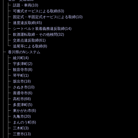
話題・車両
(10)
可搬式オービスによる取締
(63)
固定式・半固定式オービスによる取締
(10)
速度違反取締
(45)
シートベルト装着義務違反取締
(14)
飲酒運転取締・その他検問
(32)
交差点違反取締
(61)
追尾等による取締
(8)
香川県のNシステム
綾川町
(4)
宇多津町
(2)
観音寺市
(8)
琴平町
(1)
坂出市
(18)
さぬき市
(10)
善通寺市
(6)
高松市
(68)
多度津町
(5)
東かがわ市
(6)
丸亀市
(20)
まんのう町
(6)
三木町
(3)
三豊市
(13)