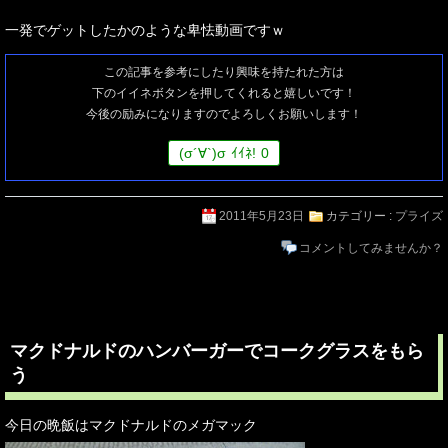
一発でゲットしたかのような卑怯動画ですｗ
この記事を参考にしたり興味を持たれた方は
下のイイネボタンを押してくれると嬉しいです！
今後の励みになりますのでよろしくお願いします！
(
σ
´∀`)
σ
ｲｲﾈ!
0
2011年5月23日
カテゴリー :
プライズ
コメントしてみませんか？
マクドナルドのハンバーガーでコークグラスをもら
う
今日の晩飯はマクドナルドのメガマック