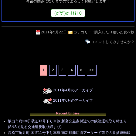
今後の励みになりますのでよろしくお願いします！
(
σ
´∀`)
σ
ｲｲﾈ!
0
2011年5月22日
カテゴリー :
購入したり頂いた食べ物
コメントしてみませんか？
1
2
3
4
>
>>
2011年4月のアーカイブ
2011年6月のアーカイブ
Recent Entries
坂出市府中町 県道33号下り車線 新宮交差点付近での飲酒運転取り締まり
(SNSで見る交通違反取り締まり)
高松市亀井町 国道11号下り車線 南新町商店街アーケード前での飲酒運転取