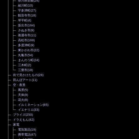
香川県全般
(24)
綾川町
(10)
宇多津町
(27)
観音寺市
(18)
琴平町
(4)
坂出市
(164)
さぬき市
(9)
善通寺市
(11)
高松市
(169)
多度津町
(9)
東かがわ市
(22)
丸亀市
(54)
まんのう町
(24)
三木町
(2)
三豊市
(18)
街で見かけたもの
(26)
田んぼアート
(11)
空・夜景
風景
(5)
天体
(9)
花火
(8)
イルミネーション
(65)
イエナリエ
(33)
プライズ
(250)
ドラえもん
(42)
家電
電気製品
(19)
携帯電話
(47)