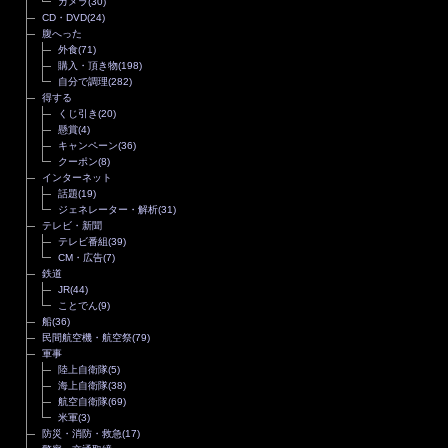
カメラ
(30)
CD・DVD
(24)
腹へった
外食
(71)
購入・頂き物
(198)
自分で調理
(282)
得する
くじ引き
(20)
懸賞
(4)
キャンペーン
(36)
クーポン
(8)
インターネット
話題
(19)
ジェネレーター・解析
(31)
テレビ・新聞
テレビ番組
(39)
CM・広告
(7)
鉄道
JR
(44)
ことでん
(9)
船
(36)
民間航空機・航空祭
(79)
軍事
陸上自衛隊
(5)
海上自衛隊
(38)
航空自衛隊
(69)
米軍
(3)
防災・消防・救急
(17)