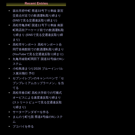
Recent Entries
坂出市府中町 県道33号下り車線 新宮
交差点付近での飲酒運転取り締まり
(SNSで見る交通違反取り締まり)
高松市亀井町 国道11号下り車線 南新
町商店街アーケード前での飲酒運転取
り締まり (SNSで見る交通違反取り締
まり)
高松市サンポート 高松サンポート合
同庁舎南館前での飲酒運転取り締まり
(YouTubeで見る交通違反取り締まり)
丸亀市綾歌町岡田下 国道32号線のNシ
ステム
小松島港まつり2026 ブルーインパル
ス展示飛行 予行
セブンイレブンのキャンペーンで「セ
ブンプレミアムカップラーメン」を当
てる
高松市春日町 高松大学前での可搬式
オービスによる速度違反取り締まり
(ストリートビューで見る交通違反取
り締まり)
サーターアンダギーを作る
まんのう町七箇 県道4号線のNシステ
ム
ブコパイを作る