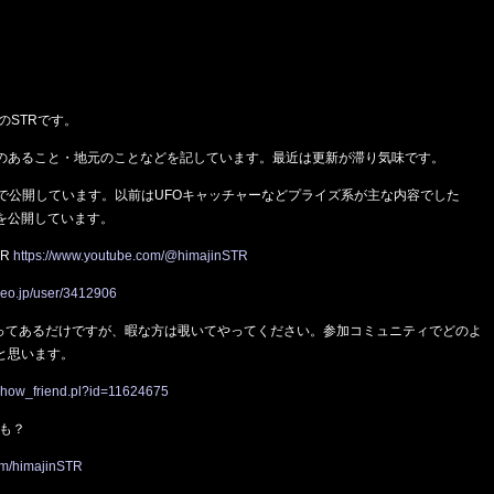
のSTRです。
のあること・地元のことなどを記しています。最近は更新が滞り気味です。
動画で公開しています。以前はUFOキャッチャーなどプライズ系が主な内容でした
を公開しています。
TR
https://www.youtube.com/@himajinSTR
deo.jp/user/3412906
張ってあるだけですが、暇な方は覗いてやってください。参加コミュニティでどのよ
と思います。
p/show_friend.pl?id=11624675
かも？
.com/himajinSTR