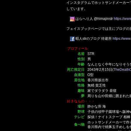
インスタグラムでホットサンドメーカー
しています。
はらへり人 @himajinstr
https://ww
フェイスブックページでは主にブログの
暇人strのブログ 待避所
https://www
プロフィール
名前
STR
性別
男
年齢
なんとなく中年になりそう
死亡推定日
2043年2月15日(
TheDeathC
血液型
O型
居住地
香川県坂出市
性格
無精 貧乏性
趣味
家でダラダラ 昼寝
夢
周りを山や田畑に囲まれた
好きなもの・・・
場所
静かな所 海
野球
子供の頃甲子園球場へ阪神
テレビ
探偵！ナイトスクープ 相棒 
ホットサンドメーカーで作る
食べ物
香川県内で焼豚玉子めしを