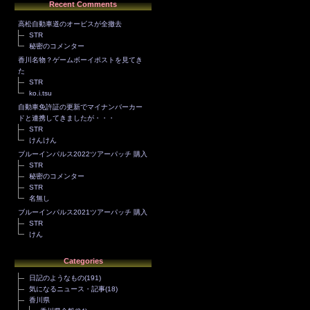
Recent Comments
高松自動車道のオービスが全撤去
STR
秘密のコメンター
香川名物？ゲームボーイポストを見てき
た
STR
ko.i.tsu
自動車免許証の更新でマイナンバーカー
ドと連携してきましたが・・・
STR
けんけん
ブルーインパルス2022ツアーパッチ 購入
STR
秘密のコメンター
STR
名無し
ブルーインパルス2021ツアーパッチ 購入
STR
けん
Categories
日記のようなもの
(191)
気になるニュース・記事
(18)
香川県