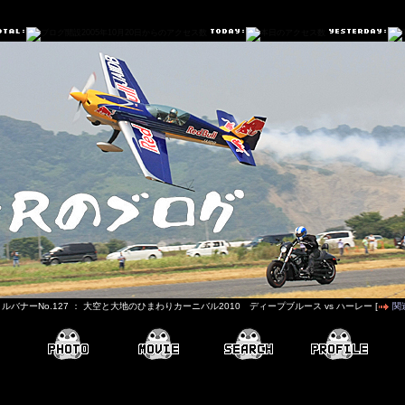
ルバナーNo.127 ： 大空と大地のひまわりカーニバル2010 ディープブルース vs ハーレー [
関