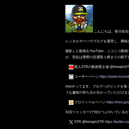
こんにちは。香川在住
レンタルサーバでブログを運営し、興味
撮影した動画をYouTube・ニコニコ
が、現在は警察の交通取り締まりの様子
暇人STRの動画置き場 @himajinS
ユーザーページ
https://www.nicovi
mixiやってます。ブログへのリンクを
うな趣味の持ち主か分かっていただける
プロフィールページ
https://mixi.j
X(旧ツイッター)で何かつぶやいている
STR @himajinSTR
https://twitter