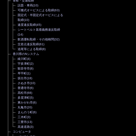
警察・交通取締
話題・車両
(10)
可搬式オービスによる取締
(63)
固定式・半固定式オービスによる
取締
(10)
速度違反取締
(45)
シートベルト装着義務違反取締
(14)
飲酒運転取締・その他検問
(32)
交差点違反取締
(61)
追尾等による取締
(8)
香川県のNシステム
綾川町
(4)
宇多津町
(2)
観音寺市
(8)
琴平町
(1)
坂出市
(18)
さぬき市
(10)
善通寺市
(6)
高松市
(68)
多度津町
(5)
東かがわ市
(6)
丸亀市
(20)
まんのう町
(6)
三木町
(3)
三豊市
(13)
高速道路
(3)
コンピュータ