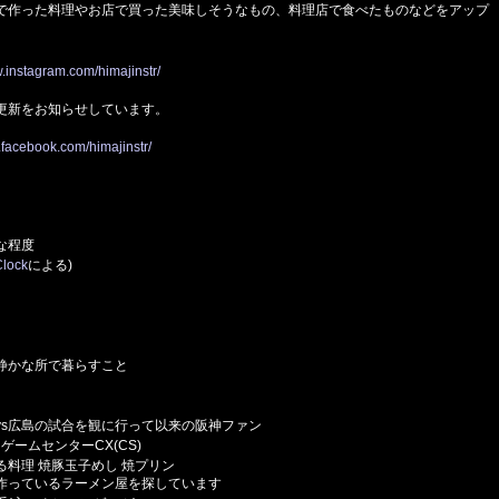
で作った料理やお店で買った美味しそうなもの、料理店で食べたものなどをアップ
w.instagram.com/himajinstr/
更新をお知らせしています。
.facebook.com/himajinstr/
な程度
lock
による)
静かな所で暮らすこと
vs広島の試合を観に行って以来の阪神ファン
ゲームセンターCX(CS)
料理 焼豚玉子めし 焼プリン
作っているラーメン屋を探しています