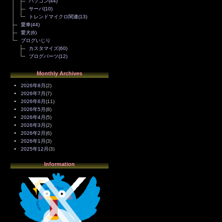
パソコン
(44)
サーバ
(10)
トレンドマイクロ関連
(13)
愛車
(44)
愛犬
(6)
ブログいじり
カスタマイズ
(60)
ブログパーツ
(12)
Monthly Archives
2026年8月
(2)
2026年7月
(7)
2026年6月
(11)
2026年5月
(8)
2026年4月
(5)
2026年3月
(2)
2026年2月
(6)
2026年1月
(3)
2025年12月
(3)
2025年11月
(4)
Information
2025年10月
(3)
2025年9月
(4)
2025年8月
(3)
2025年7月
(2)
2025年6月
(1)
2025年5月
(7)
2025年4月
(2)
2025年3月
(8)