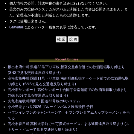
個人情報の公開、誹謗中傷の書き込みは行わないでください。
英文のみの投稿やシステムがスパムと判断した内容は公開されません。ま
た、管理者が不適切と判断したものは削除します。
タグは使用出来ません。
Gravatar
によるアバター画像の表示に対応しています。
Recent Entries
坂出市府中町 県道33号下り車線 新宮交差点付近での飲酒運転取り締まり
(SNSで見る交通違反取り締まり)
高松市亀井町 国道11号下り車線 南新町商店街アーケード前での飲酒運転取
り締まり (SNSで見る交通違反取り締まり)
高松市サンポート 高松サンポート合同庁舎南館前での飲酒運転取り締まり
(YouTubeで見る交通違反取り締まり)
丸亀市綾歌町岡田下 国道32号線のNシステム
小松島港まつり2026 ブルーインパルス展示飛行 予行
セブンイレブンのキャンペーンで「セブンプレミアムカップラーメン」を当
てる
高松市春日町 高松大学前での可搬式オービスによる速度違反取り締まり (ス
トリートビューで見る交通違反取り締まり)