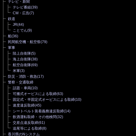
テレビ・新聞
テレビ番組
(39)
CM・広告
(7)
鉄道
JR
(44)
ことでん
(9)
船
(36)
民間航空機・航空祭
(79)
軍事
陸上自衛隊
(5)
海上自衛隊
(38)
航空自衛隊
(69)
米軍
(3)
防災・消防・救急
(17)
警察・交通取締
話題・車両
(10)
可搬式オービスによる取締
(63)
固定式・半固定式オービスによる取締
(10)
速度違反取締
(45)
シートベルト装着義務違反取締
(14)
飲酒運転取締・その他検問
(32)
交差点違反取締
(61)
追尾等による取締
(8)
香川県のNシステム