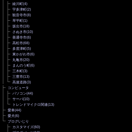
綾川町
(4)
宇多津町
(2)
観音寺市
(8)
琴平町
(1)
坂出市
(18)
さぬき市
(10)
善通寺市
(6)
高松市
(68)
多度津町
(5)
東かがわ市
(6)
丸亀市
(20)
まんのう町
(6)
三木町
(3)
三豊市
(13)
高速道路
(3)
コンピュータ
パソコン
(44)
サーバ
(10)
トレンドマイクロ関連
(13)
愛車
(44)
愛犬
(6)
ブログいじり
カスタマイズ
(60)