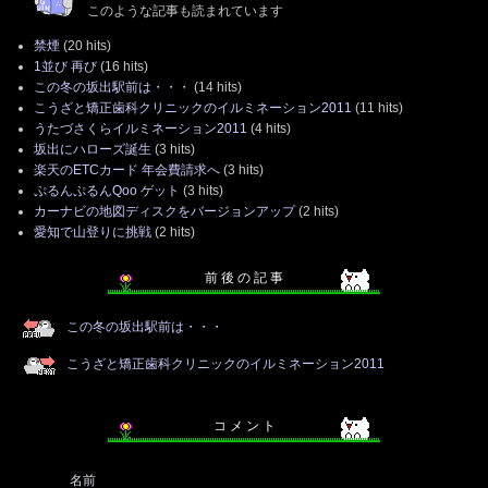
このような記事も読まれています
禁煙
(20 hits)
1並び 再び
(16 hits)
この冬の坂出駅前は・・・
(14 hits)
こうざと矯正歯科クリニックのイルミネーション2011
(11 hits)
うたづさくらイルミネーション2011
(4 hits)
坂出にハローズ誕生
(3 hits)
楽天のETCカード 年会費請求へ
(3 hits)
ぷるんぷるんQoo ゲット
(3 hits)
カーナビの地図ディスクをバージョンアップ
(2 hits)
愛知で山登りに挑戦
(2 hits)
前 後 の 記 事
この冬の坂出駅前は・・・
こうざと矯正歯科クリニックのイルミネーション2011
コ メ ン ト
名前