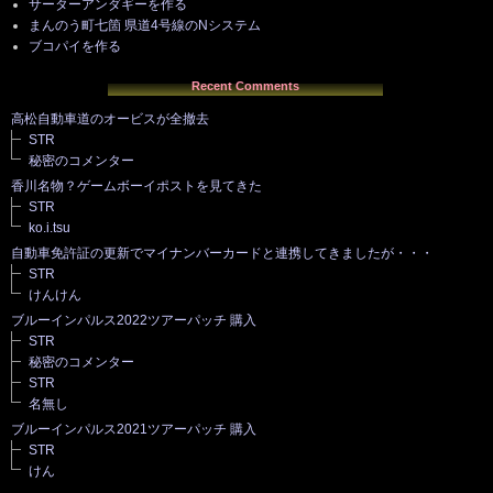
サーターアンダギーを作る
まんのう町七箇 県道4号線のNシステム
ブコパイを作る
Recent Comments
高松自動車道のオービスが全撤去
STR
秘密のコメンター
香川名物？ゲームボーイポストを見てきた
STR
ko.i.tsu
自動車免許証の更新でマイナンバーカードと連携してきましたが・・・
STR
けんけん
ブルーインパルス2022ツアーパッチ 購入
STR
秘密のコメンター
STR
名無し
ブルーインパルス2021ツアーパッチ 購入
STR
けん