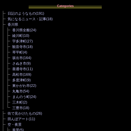
Categories
日記のようなもの
(191)
気になるニュース・記事
(18)
香川県
香川県全般
(24)
綾川町
(10)
宇多津町
(27)
観音寺市
(18)
琴平町
(4)
坂出市
(164)
さぬき市
(9)
善通寺市
(11)
高松市
(169)
多度津町
(9)
東かがわ市
(22)
丸亀市
(54)
まんのう町
(24)
三木町
(2)
三豊市
(18)
街で見かけたもの
(26)
田んぼアート
(11)
空・夜景
風景
(5)