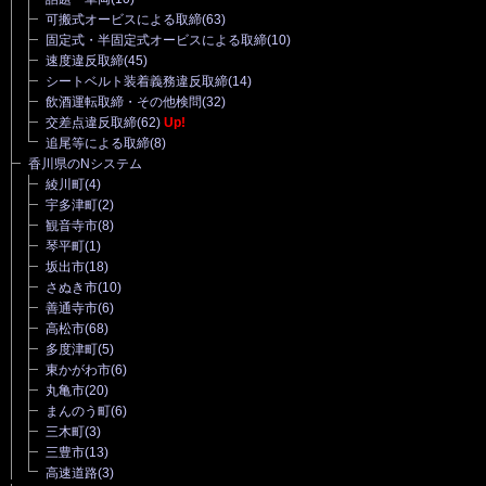
可搬式オービスによる取締
(63)
固定式・半固定式オービスによる取締
(10)
速度違反取締
(45)
シートベルト装着義務違反取締
(14)
飲酒運転取締・その他検問
(32)
交差点違反取締
(62)
Up!
追尾等による取締
(8)
香川県のNシステム
綾川町
(4)
宇多津町
(2)
観音寺市
(8)
琴平町
(1)
坂出市
(18)
さぬき市
(10)
善通寺市
(6)
高松市
(68)
多度津町
(5)
東かがわ市
(6)
丸亀市
(20)
まんのう町
(6)
三木町
(3)
三豊市
(13)
高速道路
(3)