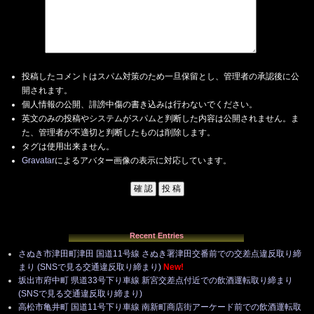
投稿したコメントはスパム対策のため一旦保留とし、管理者の承認後に公
開されます。
個人情報の公開、誹謗中傷の書き込みは行わないでください。
英文のみの投稿やシステムがスパムと判断した内容は公開されません。ま
た、管理者が不適切と判断したものは削除します。
タグは使用出来ません。
Gravatar
によるアバター画像の表示に対応しています。
Recent Entries
さぬき市津田町津田 国道11号線 さぬき署津田交番前での交差点違反取り締
まり (SNSで見る交通違反取り締まり)
New!
坂出市府中町 県道33号下り車線 新宮交差点付近での飲酒運転取り締まり
(SNSで見る交通違反取り締まり)
高松市亀井町 国道11号下り車線 南新町商店街アーケード前での飲酒運転取