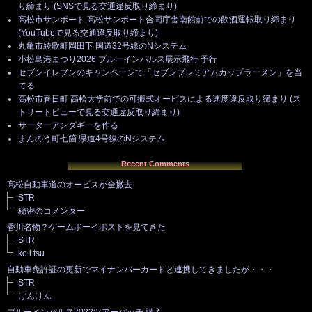
り締まり (SNSで見る交通違反取り締まり)
高松市サンポート 高松サンポート合同庁舎南館前での飲酒運転取り締まり
(YouTubeで見る交通違反取り締まり)
丸亀市綾歌町岡田下 国道32号線のNシステム
小松島港まつり2026 ブルーインパルス展示飛行 予行
セブンイレブンのキャンペーンで「セブンプレミアムカップラーメン」を当
てる
高松市春日町 高松大学前での可搬式オービスによる速度違反取り締まり (ス
トリートビューで見る交通違反取り締まり)
サーターアンダギーを作る
まんのう町七箇 県道4号線のNシステム
Recent Comments
高松自動車道のオービスが全撤去
STR
秘密のコメンター
香川名物？ゲームボーイポストを見てきた
STR
ko.i.tsu
自動車免許証の更新でマイナンバーカードと連携してきましたが・・・
STR
けんけん
ブルーインパルス2022ツアーパッチ 購入