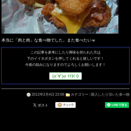
本当に「肉と肉」な食べ物でした。また食べたいｗ
この記事を参考にしたり興味を持たれた方は
下のイイネボタンを押してくれると嬉しいです！
今後の励みになりますのでよろしくお願いします！
(
σ
´∀`)
σ
ｲｲﾈ!
0
2012年2月4日 22:06
カテゴリー :
購入したり頂いた食べ物