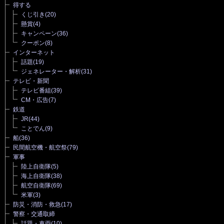
得する
くじ引き
(20)
懸賞
(4)
キャンペーン
(36)
クーポン
(8)
インターネット
話題
(19)
ジェネレーター・解析
(31)
テレビ・新聞
テレビ番組
(39)
CM・広告
(7)
鉄道
JR
(44)
ことでん
(9)
船
(36)
民間航空機・航空祭
(79)
軍事
陸上自衛隊
(5)
海上自衛隊
(38)
航空自衛隊
(69)
米軍
(3)
防災・消防・救急
(17)
警察・交通取締
話題・車両
(10)