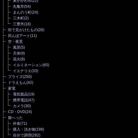
東かがわ市
(22)
丸亀市
(54)
まんのう町
(24)
三木町
(2)
三豊市
(18)
街で見かけたもの
(26)
田んぼアート
(11)
空・夜景
風景
(5)
天体
(9)
花火
(8)
イルミネーション
(65)
イエナリエ
(33)
プライズ
(250)
ドラえもん
(42)
家電
電気製品
(19)
携帯電話
(47)
カメラ
(30)
CD・DVD
(24)
腹へった
外食
(71)
購入・頂き物
(198)
自分で調理
(282)