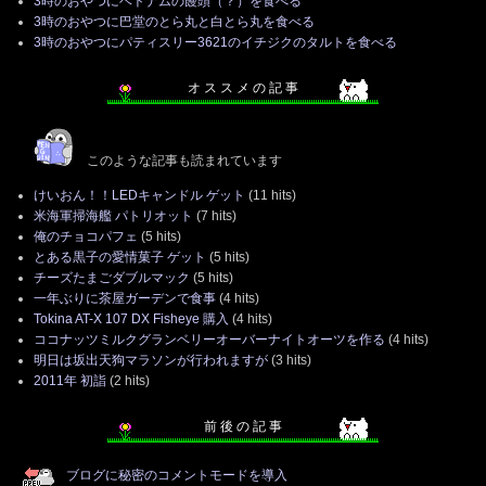
3時のおやつにベトナムの饅頭（？）を食べる
3時のおやつに巴堂のとら丸と白とら丸を食べる
3時のおやつにパティスリー3621のイチジクのタルトを食べる
オ ス ス メ の 記 事
このような記事も読まれています
けいおん！！LEDキャンドル ゲット
(11 hits)
米海軍掃海艦 パトリオット
(7 hits)
俺のチョコパフェ
(5 hits)
とある黒子の愛情菓子 ゲット
(5 hits)
チーズたまごダブルマック
(5 hits)
一年ぶりに茶屋ガーデンで食事
(4 hits)
Tokina AT-X 107 DX Fisheye 購入
(4 hits)
ココナッツミルクグランベリーオーバーナイトオーツを作る
(4 hits)
明日は坂出天狗マラソンが行われますが
(3 hits)
2011年 初詣
(2 hits)
前 後 の 記 事
ブログに秘密のコメントモードを導入