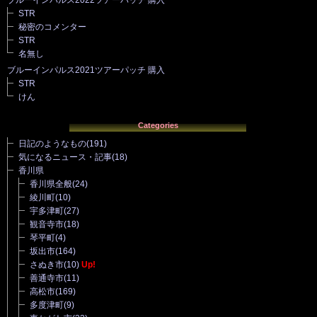
STR
秘密のコメンター
STR
名無し
ブルーインパルス2021ツアーパッチ 購入
STR
けん
Categories
日記のようなもの
(191)
気になるニュース・記事
(18)
香川県
香川県全般
(24)
綾川町
(10)
宇多津町
(27)
観音寺市
(18)
琴平町
(4)
坂出市
(164)
さぬき市
(10)
Up!
善通寺市
(11)
高松市
(169)
多度津町
(9)