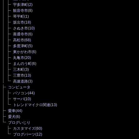
宇多津町
(2)
観音寺市
(8)
琴平町
(1)
坂出市
(18)
さぬき市
(10)
善通寺市
(6)
高松市
(68)
多度津町
(5)
東かがわ市
(6)
丸亀市
(20)
まんのう町
(6)
三木町
(3)
三豊市
(13)
高速道路
(3)
コンピュータ
パソコン
(44)
サーバ
(10)
トレンドマイクロ関連
(13)
愛車
(44)
愛犬
(6)
ブログいじり
カスタマイズ
(60)
ブログパーツ
(12)