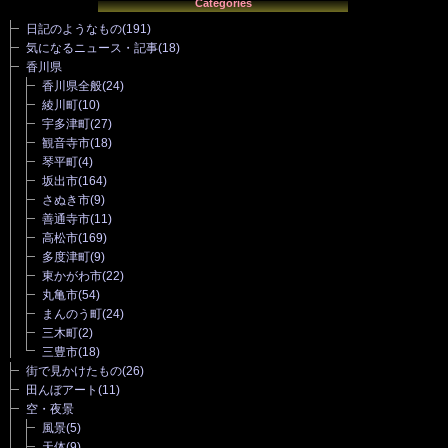
Categories
日記のようなもの
(191)
気になるニュース・記事
(18)
香川県
香川県全般
(24)
綾川町
(10)
宇多津町
(27)
観音寺市
(18)
琴平町
(4)
坂出市
(164)
さぬき市
(9)
善通寺市
(11)
高松市
(169)
多度津町
(9)
東かがわ市
(22)
丸亀市
(54)
まんのう町
(24)
三木町
(2)
三豊市
(18)
街で見かけたもの
(26)
田んぼアート
(11)
空・夜景
風景
(5)
天体
(9)