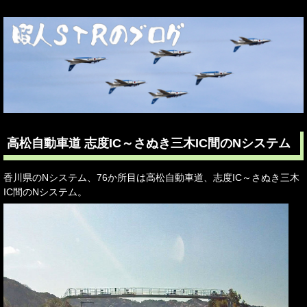
高松自動車道 志度IC～さぬき三木IC間のNシステム
香川県のNシステム、76か所目は高松自動車道、志度IC～さぬき三木
IC間のNシステム。