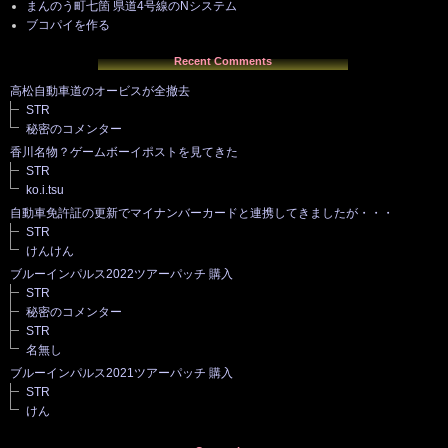
まんのう町七箇 県道4号線のNシステム
ブコパイを作る
Recent Comments
高松自動車道のオービスが全撤去
STR
秘密のコメンター
香川名物？ゲームボーイポストを見てきた
STR
ko.i.tsu
自動車免許証の更新でマイナンバーカードと連携してきましたが・・・
STR
けんけん
ブルーインパルス2022ツアーパッチ 購入
STR
秘密のコメンター
STR
名無し
ブルーインパルス2021ツアーパッチ 購入
STR
けん