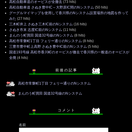
高松自動車道のオービスが全撤去
(73 hits)
高松自動車道 さぬき豊中IC～大野原IC間のNシステム
(50 hits)
グーグルマイマップを使用して香川県のNシステム設置場所の地図を作って
みた
(27 hits)
三木町井上 さぬき三木IC前のNシステム
(16 hits)
さぬき市末 志度IC前のNシステム
(11 hits)
まんのう町買田 国道32号線のNシステム
(8 hits)
高松市常磐町1丁目 フェリー通りのNシステム
(8 hits)
三豊市豊中町上高野 さぬき豊中IC前のNシステム
(5 hits)
国道193号線 高松市香川町のオービスが撤去で香川県の一般道のオービスが
全廃
(4 hits)
前 後 の 記 事
高松市常磐町1丁目 フェリー通りのNシステム
まんのう町買田 国道32号線のNシステム
コ メ ン ト
名前