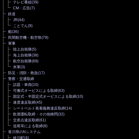
テレビ番組
(39)
CM・広告
(7)
鉄道
JR
(44)
ことでん
(9)
船
(36)
民間航空機・航空祭
(79)
軍事
陸上自衛隊
(5)
海上自衛隊
(38)
航空自衛隊
(69)
米軍
(3)
防災・消防・救急
(17)
警察・交通取締
話題・車両
(10)
可搬式オービスによる取締
(63)
固定式・半固定式オービスによる取締
(10)
速度違反取締
(45)
シートベルト装着義務違反取締
(14)
飲酒運転取締・その他検問
(32)
交差点違反取締
(61)
追尾等による取締
(8)
香川県のNシステム
綾川町
(4)