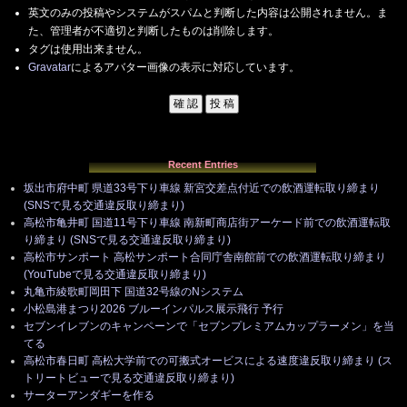
英文のみの投稿やシステムがスパムと判断した内容は公開されません。ま
た、管理者が不適切と判断したものは削除します。
タグは使用出来ません。
Gravatar
によるアバター画像の表示に対応しています。
Recent Entries
坂出市府中町 県道33号下り車線 新宮交差点付近での飲酒運転取り締まり
(SNSで見る交通違反取り締まり)
高松市亀井町 国道11号下り車線 南新町商店街アーケード前での飲酒運転取
り締まり (SNSで見る交通違反取り締まり)
高松市サンポート 高松サンポート合同庁舎南館前での飲酒運転取り締まり
(YouTubeで見る交通違反取り締まり)
丸亀市綾歌町岡田下 国道32号線のNシステム
小松島港まつり2026 ブルーインパルス展示飛行 予行
セブンイレブンのキャンペーンで「セブンプレミアムカップラーメン」を当
てる
高松市春日町 高松大学前での可搬式オービスによる速度違反取り締まり (ス
トリートビューで見る交通違反取り締まり)
サーターアンダギーを作る