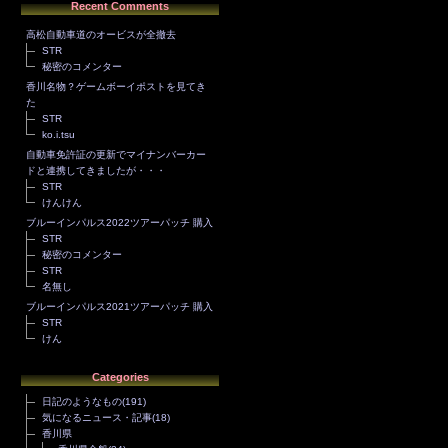
Recent Comments
高松自動車道のオービスが全撤去
STR
秘密のコメンター
香川名物？ゲームボーイポストを見てき
た
STR
ko.i.tsu
自動車免許証の更新でマイナンバーカー
ドと連携してきましたが・・・
STR
けんけん
ブルーインパルス2022ツアーパッチ 購入
STR
秘密のコメンター
STR
名無し
ブルーインパルス2021ツアーパッチ 購入
STR
けん
Categories
日記のようなもの
(191)
気になるニュース・記事
(18)
香川県