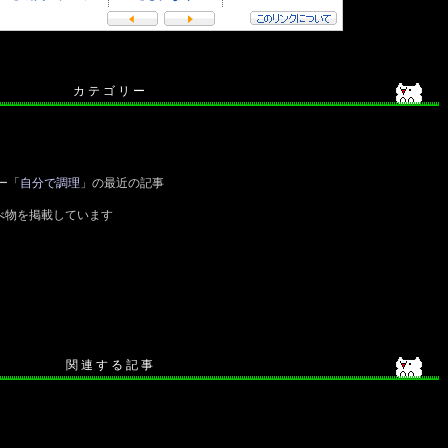
カ テ ゴ リ ー
ー「
自分で調理
」の最近の記事
べ物を掲載しています
関 連 す る 記 事