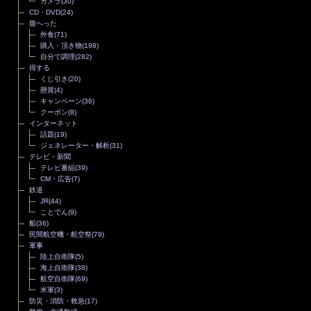
カメラ
(30)
CD・DVD
(24)
腹へった
外食
(71)
購入・頂き物
(198)
自分で調理
(282)
得する
くじ引き
(20)
懸賞
(4)
キャンペーン
(36)
クーポン
(8)
インターネット
話題
(19)
ジェネレーター・解析
(31)
テレビ・新聞
テレビ番組
(39)
CM・広告
(7)
鉄道
JR
(44)
ことでん
(9)
船
(36)
民間航空機・航空祭
(79)
軍事
陸上自衛隊
(5)
海上自衛隊
(38)
航空自衛隊
(69)
米軍
(3)
防災・消防・救急
(17)