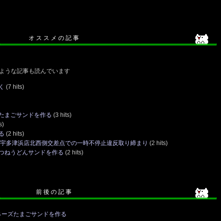
オ ス ス メ の 記 事
ような記事も読んでいます
く
(7 hits)
たまごサンドを作る
(3 hits)
s)
る
(2 hits)
ト宇多津浜店北西側交差点での一時不停止違反取り締まり
(2 hits)
つねうどんサンドを作る
(2 hits)
前 後 の 記 事
ネーズたまごサンドを作る