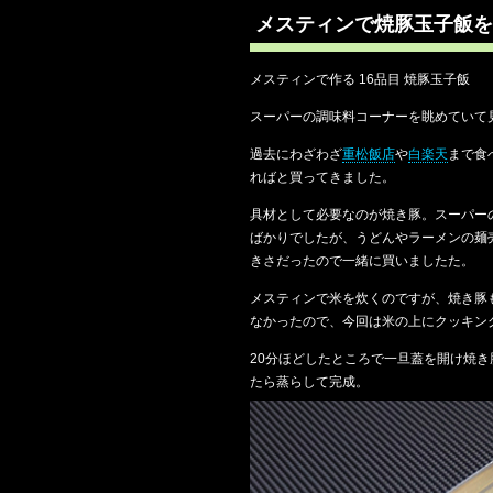
メスティンで焼豚玉子飯を
メスティンで作る 16品目 焼豚玉子飯
スーパーの調味料コーナーを眺めていて
過去にわざわざ
重松飯店
や
白楽天
まで食
ればと買ってきました。
具材として必要なのが焼き豚。スーパー
ばかりでしたが、うどんやラーメンの麺
きさだったので一緒に買いましたた。
メスティンで米を炊くのですが、焼き豚
なかったので、今回は米の上にクッキン
20分ほどしたところで一旦蓋を開け焼
たら蒸らして完成。