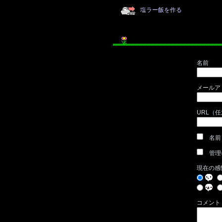
塩ラー飯を作る
名前
メールア
URL（
名前
管理
現在の感
コメント