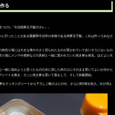
作る
見つけた「今治焼豚玉子飯のタレ」。
べに行ったことがある愛媛県今治市の名物である焼豚玉子飯。これは作ってみなけ
の肉売り場には大きな塊や小さく切られたものが置かれていて合いそうにないもの
売り場にメンマや煮卵などの具材と一緒に置かれていた焼き豚を発見。ほどよい大
も一緒に温めようと思ったものの水に浸した米の上にそのまま置いてよいか分から
グシートを敷き、そこに焼き豚を置いて蓋をして、そして炊飯開始。
き豚をクッキングシートから下ろしご飯の上にのせ、さらに卵2個を投入。火が消え