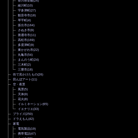
香川県全般
(24)
綾川町
(10)
宇多津町
(27)
観音寺市
(18)
琴平町
(4)
坂出市
(164)
さぬき市
(9)
善通寺市
(11)
高松市
(169)
多度津町
(9)
東かがわ市
(22)
丸亀市
(54)
まんのう町
(24)
三木町
(2)
三豊市
(18)
街で見かけたもの
(26)
田んぼアート
(11)
空・夜景
風景
(5)
天体
(9)
花火
(8)
イルミネーション
(65)
イエナリエ
(33)
プライズ
(250)
ドラえもん
(42)
家電
電気製品
(19)
携帯電話
(47)