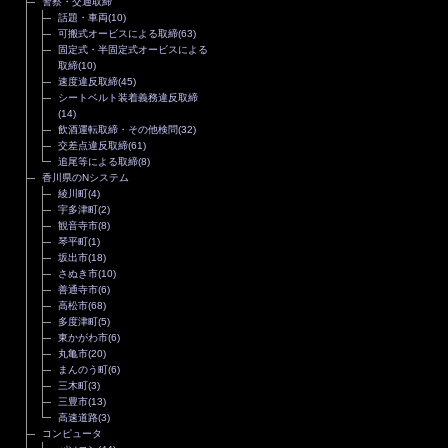
警察・交通取締
話題・車両
(10)
可搬式オービスによる取締
(63)
固定式・半固定式オービスによる
取締
(10)
速度違反取締
(45)
シートベルト装着義務違反取締
(14)
飲酒運転取締・その他検問
(32)
交差点違反取締
(61)
追尾等による取締
(8)
香川県のNシステム
綾川町
(4)
宇多津町
(2)
観音寺市
(8)
琴平町
(1)
坂出市
(18)
さぬき市
(10)
善通寺市
(6)
高松市
(68)
多度津町
(5)
東かがわ市
(6)
丸亀市
(20)
まんのう町
(6)
三木町
(3)
三豊市
(13)
高速道路
(3)
コンピュータ