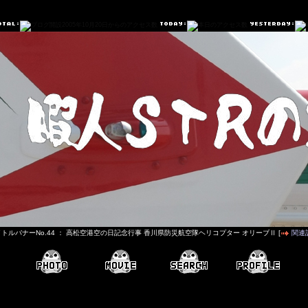
トルバナーNo.44 ： 高松空港空の日記念行事 香川県防災航空隊ヘリコプター オリーブⅡ [
関連