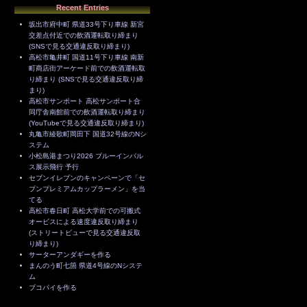
Recent Entries
坂出市府中町 県道33号下り車線 新宮
交差点付近での飲酒運転取り締まり
(SNSで見る交通違反取り締まり)
高松市亀井町 国道11号下り車線 南新
町商店街アーケード前での飲酒運転取
り締まり (SNSで見る交通違反取り締
まり)
高松市サンポート 高松サンポート合
同庁舎南館前での飲酒運転取り締まり
(YouTubeで見る交通違反取り締まり)
丸亀市綾歌町岡田下 国道32号線のNシ
ステム
小松島港まつり2026 ブルーインパル
ス展示飛行 予行
セブンイレブンのキャンペーンで「セ
ブンプレミアムカップラーメン」を当
てる
高松市春日町 高松大学前での可搬式
オービスによる速度違反取り締まり
(ストリートビューで見る交通違反取
り締まり)
サーターアンダギーを作る
まんのう町七箇 県道4号線のNシステ
ム
ブコパイを作る