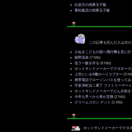
白楽天の焼豚玉子飯
重松飯店の焼豚玉子飯
この記事を読んだ人は次の
さぬきこどもの国へ飛行機を見に行
嬉野温泉
(7 hits)
塩ラー飯を作る
(6 hits)
ホットサンドメーカーでマヨネーズ
上空にいる4機のヘリコプター
(3 hit
携帯電話でローソンパスを使ってみ
宇多津町浜二番丁 ファミリーマー
ホットサンドメーカーでどん兵衛き
今年も早々から車が災難
(2 hits)
クリームコロン ゲット
(1 hits)
ホットサンドメーカーでマヨ