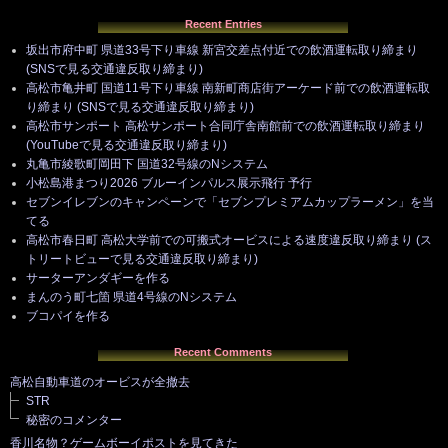
Recent Entries
坂出市府中町 県道33号下り車線 新宮交差点付近での飲酒運転取り締まり
(SNSで見る交通違反取り締まり)
高松市亀井町 国道11号下り車線 南新町商店街アーケード前での飲酒運転取
り締まり (SNSで見る交通違反取り締まり)
高松市サンポート 高松サンポート合同庁舎南館前での飲酒運転取り締まり
(YouTubeで見る交通違反取り締まり)
丸亀市綾歌町岡田下 国道32号線のNシステム
小松島港まつり2026 ブルーインパルス展示飛行 予行
セブンイレブンのキャンペーンで「セブンプレミアムカップラーメン」を当
てる
高松市春日町 高松大学前での可搬式オービスによる速度違反取り締まり (ス
トリートビューで見る交通違反取り締まり)
サーターアンダギーを作る
まんのう町七箇 県道4号線のNシステム
ブコパイを作る
Recent Comments
高松自動車道のオービスが全撤去
STR
秘密のコメンター
香川名物？ゲームボーイポストを見てきた