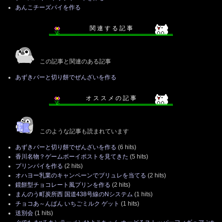
あんこチーズパイを作る
関 連 す る 記 事
この記事と関連のある記事
あずきバーと切り餅でぜんざいを作る
オ ス ス メ の 記 事
このような記事も読まれています
あずきバーと切り餅でぜんざいを作る
(6 hits)
香川名物？ゲームボーイポストを見てきた
(5 hits)
プリンパイを作る
(2 hits)
オハヨー乳業のキャンペーンでブリュレを当てる
(2 hits)
鏡餅型チョコレート風プリンを作る
(2 hits)
まんのう町炭所西 国道438号線のNシステム
(1 hits)
チョコあ～んぱん いちごミルク ゲット
(1 hits)
送別会
(1 hits)