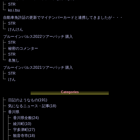
STR
ko.i.tsu
自動車免許証の更新でマイナンバーカードと連携してきましたが・・・
STR
けんけん
ブルーインパルス2022ツアーパッチ 購入
STR
秘密のコメンター
STR
名無し
ブルーインパルス2021ツアーパッチ 購入
STR
けん
Categories
日記のようなもの
(191)
気になるニュース・記事
(18)
香川県
香川県全般
(24)
綾川町
(10)
宇多津町
(27)
観音寺市
(18)