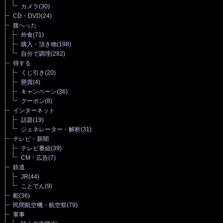
カメラ
(30)
CD・DVD
(24)
腹へった
外食
(71)
購入・頂き物
(198)
自分で調理
(282)
得する
くじ引き
(20)
懸賞
(4)
キャンペーン
(36)
クーポン
(8)
インターネット
話題
(19)
ジェネレーター・解析
(31)
テレビ・新聞
テレビ番組
(39)
CM・広告
(7)
鉄道
JR
(44)
ことでん
(9)
船
(36)
民間航空機・航空祭
(79)
軍事