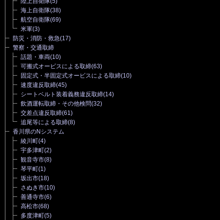
陸上自衛隊
(5)
海上自衛隊
(38)
航空自衛隊
(69)
米軍
(3)
防災・消防・救急
(17)
警察・交通取締
話題・車両
(10)
可搬式オービスによる取締
(63)
固定式・半固定式オービスによる取締
(10)
速度違反取締
(45)
シートベルト装着義務違反取締
(14)
飲酒運転取締・その他検問
(32)
交差点違反取締
(61)
追尾等による取締
(8)
香川県のNシステム
綾川町
(4)
宇多津町
(2)
観音寺市
(8)
琴平町
(1)
坂出市
(18)
さぬき市
(10)
善通寺市
(6)
高松市
(68)
多度津町
(5)