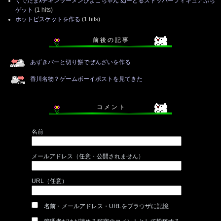
ぐでたまxチキンラーメンひよこちゃん ぬーどるストッパーフィギュアぷち
ゲット
(1 hits)
ホットビスケットを作る
(1 hits)
前 後 の 記 事
あずきバーと切り餅でぜんざいを作る
香川名物？ゲームボーイポストを見てきた
コ メ ン ト
名前
メールアドレス（任意・公開されません）
URL（任意）
名前・メールアドレス・URLをブラウザに記憶