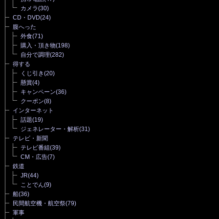
カメラ
(30)
CD・DVD
(24)
腹へった
外食
(71)
購入・頂き物
(198)
自分で調理
(282)
得する
くじ引き
(20)
懸賞
(4)
キャンペーン
(36)
クーポン
(8)
インターネット
話題
(19)
ジェネレーター・解析
(31)
テレビ・新聞
テレビ番組
(39)
CM・広告
(7)
鉄道
JR
(44)
ことでん
(9)
船
(36)
民間航空機・航空祭
(79)
軍事