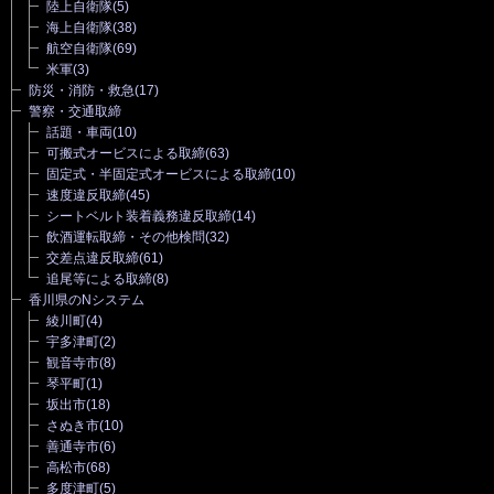
陸上自衛隊
(5)
海上自衛隊
(38)
航空自衛隊
(69)
米軍
(3)
防災・消防・救急
(17)
警察・交通取締
話題・車両
(10)
可搬式オービスによる取締
(63)
固定式・半固定式オービスによる取締
(10)
速度違反取締
(45)
シートベルト装着義務違反取締
(14)
飲酒運転取締・その他検問
(32)
交差点違反取締
(61)
追尾等による取締
(8)
香川県のNシステム
綾川町
(4)
宇多津町
(2)
観音寺市
(8)
琴平町
(1)
坂出市
(18)
さぬき市
(10)
善通寺市
(6)
高松市
(68)
多度津町
(5)