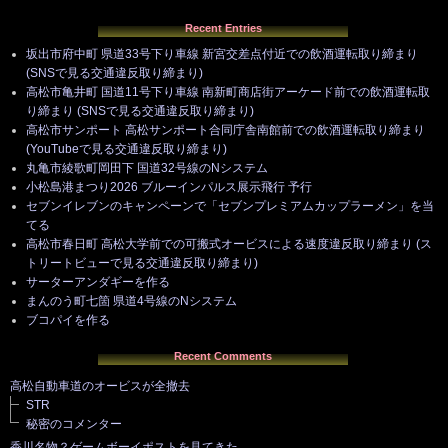
Recent Entries
坂出市府中町 県道33号下り車線 新宮交差点付近での飲酒運転取り締まり
(SNSで見る交通違反取り締まり)
高松市亀井町 国道11号下り車線 南新町商店街アーケード前での飲酒運転取
り締まり (SNSで見る交通違反取り締まり)
高松市サンポート 高松サンポート合同庁舎南館前での飲酒運転取り締まり
(YouTubeで見る交通違反取り締まり)
丸亀市綾歌町岡田下 国道32号線のNシステム
小松島港まつり2026 ブルーインパルス展示飛行 予行
セブンイレブンのキャンペーンで「セブンプレミアムカップラーメン」を当
てる
高松市春日町 高松大学前での可搬式オービスによる速度違反取り締まり (ス
トリートビューで見る交通違反取り締まり)
サーターアンダギーを作る
まんのう町七箇 県道4号線のNシステム
ブコパイを作る
Recent Comments
高松自動車道のオービスが全撤去
STR
秘密のコメンター
香川名物？ゲームボーイポストを見てきた