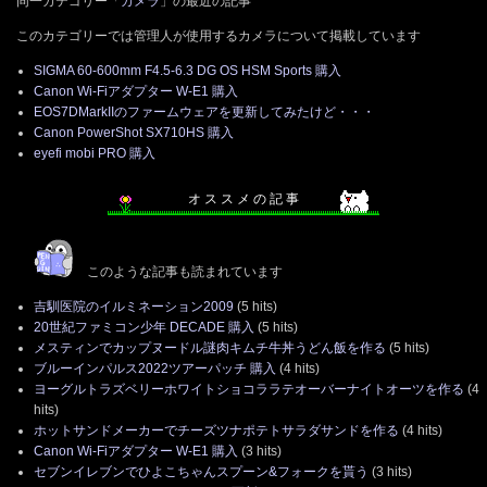
同一カテゴリー「
カメラ
」の最近の記事
このカテゴリーでは管理人が使用するカメラについて掲載しています
SIGMA 60-600mm F4.5-6.3 DG OS HSM Sports 購入
Canon Wi-Fiアダプター W-E1 購入
EOS7DMarkIIのファームウェアを更新してみたけど・・・
Canon PowerShot SX710HS 購入
eyefi mobi PRO 購入
オ ス ス メ の 記 事
このような記事も読まれています
吉馴医院のイルミネーション2009
(5 hits)
20世紀ファミコン少年 DECADE 購入
(5 hits)
メスティンでカップヌードル謎肉キムチ牛丼うどん飯を作る
(5 hits)
ブルーインパルス2022ツアーパッチ 購入
(4 hits)
ヨーグルトラズベリーホワイトショコララテオーバーナイトオーツを作る
(4
hits)
ホットサンドメーカーでチーズツナポテトサラダサンドを作る
(4 hits)
Canon Wi-Fiアダプター W-E1 購入
(3 hits)
セブンイレブンでひよこちゃんスプーン&フォークを貰う
(3 hits)