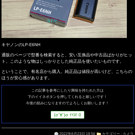
キヤノンのLP-E6NH
通販のページで型番を検索すると、安い互換品や中古品ばかりがヒッ
ト。このような物はしっかりとした純正品を使いたいものです。
ということで、有名店から購入。純正品は値段が高いけど、こちらの
ほうが安心感があります。
この記事を参考にしたり興味を持たれた方は
下のイイネボタンを押してくれると嬉しいです！
今後の励みになりますのでよろしくお願いします！
(
σ
´∀`)
σ
ｲｲﾈ!
0
2022年6月23日 19:56
カテゴリー :
カメラ