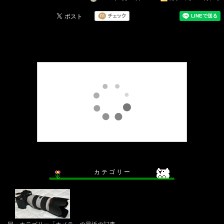
カ テ ゴ リ ー