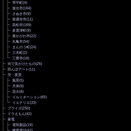
琴平町
(4)
坂出市
(164)
さぬき市
(9)
善通寺市
(11)
高松市
(169)
多度津町
(9)
東かがわ市
(22)
丸亀市
(54)
まんのう町
(24)
三木町
(2)
三豊市
(18)
街で見かけたもの
(26)
田んぼアート
(11)
空・夜景
風景
(5)
天体
(9)
花火
(8)
イルミネーション
(65)
イエナリエ
(33)
プライズ
(250)
ドラえもん
(42)
家電
電気製品
(19)
携帯電話
(47)