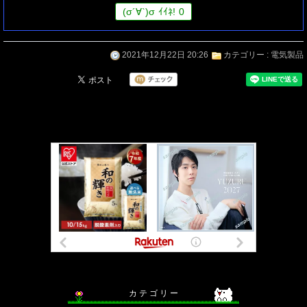
(
σ
´∀`)
σ
ｲｲﾈ!
0
2021年12月22日 20:26
カテゴリー :
電気製品
カ テ ゴ リ ー