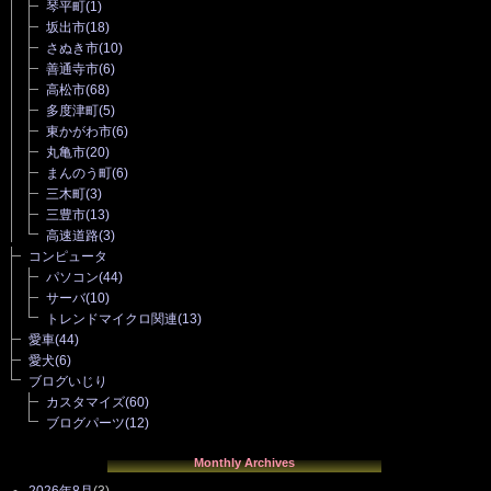
琴平町
(1)
坂出市
(18)
さぬき市
(10)
善通寺市
(6)
高松市
(68)
多度津町
(5)
東かがわ市
(6)
丸亀市
(20)
まんのう町
(6)
三木町
(3)
三豊市
(13)
高速道路
(3)
コンピュータ
パソコン
(44)
サーバ
(10)
トレンドマイクロ関連
(13)
愛車
(44)
愛犬
(6)
ブログいじり
カスタマイズ
(60)
ブログパーツ
(12)
Monthly Archives
2026年8月
(3)