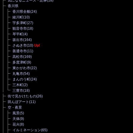
気になるニュース・記事
(18)
香川県
香川県全般
(24)
綾川町
(10)
宇多津町
(27)
観音寺市
(18)
琴平町
(4)
坂出市
(164)
さぬき市
(10)
Up!
善通寺市
(11)
高松市
(169)
多度津町
(9)
東かがわ市
(22)
丸亀市
(54)
まんのう町
(24)
三木町
(2)
三豊市
(18)
街で見かけたもの
(26)
田んぼアート
(11)
空・夜景
風景
(5)
天体
(9)
花火
(8)
イルミネーション
(65)