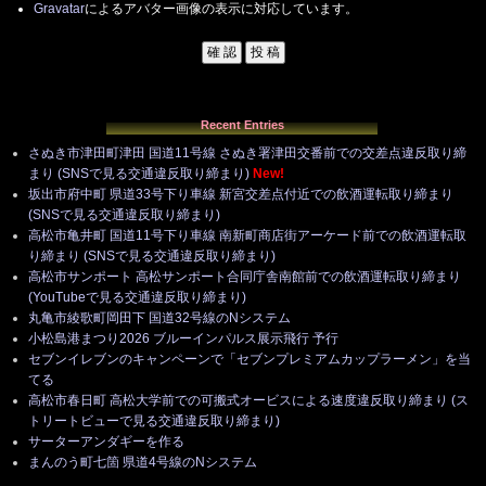
Gravatar
によるアバター画像の表示に対応しています。
Recent Entries
さぬき市津田町津田 国道11号線 さぬき署津田交番前での交差点違反取り締
まり (SNSで見る交通違反取り締まり)
New!
坂出市府中町 県道33号下り車線 新宮交差点付近での飲酒運転取り締まり
(SNSで見る交通違反取り締まり)
高松市亀井町 国道11号下り車線 南新町商店街アーケード前での飲酒運転取
り締まり (SNSで見る交通違反取り締まり)
高松市サンポート 高松サンポート合同庁舎南館前での飲酒運転取り締まり
(YouTubeで見る交通違反取り締まり)
丸亀市綾歌町岡田下 国道32号線のNシステム
小松島港まつり2026 ブルーインパルス展示飛行 予行
セブンイレブンのキャンペーンで「セブンプレミアムカップラーメン」を当
てる
高松市春日町 高松大学前での可搬式オービスによる速度違反取り締まり (ス
トリートビューで見る交通違反取り締まり)
サーターアンダギーを作る
まんのう町七箇 県道4号線のNシステム