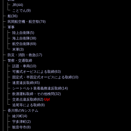
JR
(44)
ことでん
(9)
船
(36)
民間航空機・航空祭
(79)
軍事
陸上自衛隊
(5)
海上自衛隊
(38)
航空自衛隊
(69)
米軍
(3)
防災・消防・救急
(17)
警察・交通取締
話題・車両
(10)
可搬式オービスによる取締
(63)
固定式・半固定式オービスによる取締
(10)
速度違反取締
(45)
シートベルト装着義務違反取締
(14)
飲酒運転取締・その他検問
(32)
交差点違反取締
(62)
Up!
追尾等による取締
(8)
香川県のNシステム
綾川町
(4)
宇多津町
(2)
観音寺市
(8)