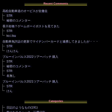
Recent Comments
高松自動車道のオービスが全撤去
STR
秘密のコメンター
香川名物？ゲームボーイポストを見てきた
STR
ko.i.tsu
自動車免許証の更新でマイナンバーカードと連携してきましたが・・・
STR
けんけん
ブルーインパルス2022ツアーパッチ 購入
STR
秘密のコメンター
STR
名無し
ブルーインパルス2021ツアーパッチ 購入
STR
けん
Categories
日記のようなもの
(191)