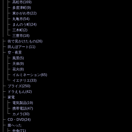
高松市
(169)
多度津町
(9)
東かがわ市
(22)
丸亀市
(54)
まんのう町
(24)
三木町
(2)
三豊市
(18)
街で見かけたもの
(26)
田んぼアート
(11)
空・夜景
風景
(5)
天体
(9)
花火
(8)
イルミネーション
(65)
イエナリエ
(33)
プライズ
(250)
ドラえもん
(42)
家電
電気製品
(19)
携帯電話
(47)
カメラ
(30)
CD・DVD
(24)
腹へった
外食
(71)