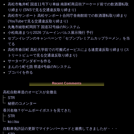
高松市亀井町 国道11号下り車線 南新町商店街アーケード前での飲酒運転取
り締まり (SNSで見る交通違反取り締まり)
高松市サンポート 高松サンポート合同庁舎南館前での飲酒運転取り締まり
(YouTubeで見る交通違反取り締まり)
丸亀市綾歌町岡田下 国道32号線のNシステム
小松島港まつり2026 ブルーインパルス展示飛行 予行
セブンイレブンのキャンペーンで「セブンプレミアムカップラーメン」を当
てる
高松市春日町 高松大学前での可搬式オービスによる速度違反取り締まり (ス
トリートビューで見る交通違反取り締まり)
サーターアンダギーを作る
まんのう町七箇 県道4号線のNシステム
ブコパイを作る
Recent Comments
高松自動車道のオービスが全撤去
STR
秘密のコメンター
香川名物？ゲームボーイポストを見てきた
STR
ko.i.tsu
自動車免許証の更新でマイナンバーカードと連携してきましたが・・・