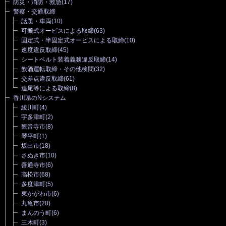
防災・消防・救急
(17)
警察・交通取締
話題・車両
(10)
可搬式オービスによる取締
(63)
固定式・半固定式オービスによる取締
(10)
速度違反取締
(45)
シートベルト装着義務違反取締
(14)
飲酒運転取締・その他検問
(32)
交差点違反取締
(61)
追尾等による取締
(8)
香川県のNシステム
綾川町
(4)
宇多津町
(2)
観音寺市
(8)
琴平町
(1)
坂出市
(18)
さぬき市
(10)
善通寺市
(6)
高松市
(68)
多度津町
(5)
東かがわ市
(6)
丸亀市
(20)
まんのう町
(6)
三木町
(3)