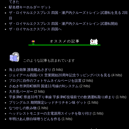
てきた
駅名標キーホルダー ゲット
ザ・ロイヤルエクスプレス 四国・瀬戸内クルーズトレイン 試運転を見る 2回
目
ザ・ロイヤルエクスプレス 四国・瀬戸内クルーズトレイン 試運転開始
ザ・ロイヤルエクスプレス 四国へ
オ ス ス メ の 記 事
このような記事も読まれています
海上自衛隊 護衛艦あさぎり
(5 hits)
ジェイアール四国バス 営業開始20周年記念ラッピングバスを見る
(4 hits)
ブログに自作のフォトサムネイルページを設置
(2 hits)
さぬき市津田町鶴羽 国道11号線のNシステム
(2 hits)
大月見バーガー
(2 hits)
宇多津町 県道33号下り車線 宇多津町役場前での飲酒運転取り締まり
(1 hits)
プリングルス 期間限定レッドチリチキン味 ゲット
(1 hits)
なつかしの飲み物
(1 hits)
ヘッドレストモニターの主電源用スイッチを取り付け
(1 hits)
年明けあん餅白味噌うどんを作る
(1 hits)