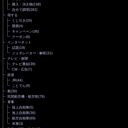
購入・頂き物
(198)
自分で調理
(282)
得する
くじ引き
(20)
懸賞
(4)
キャンペーン
(36)
クーポン
(8)
インターネット
話題
(19)
ジェネレーター・解析
(31)
テレビ・新聞
テレビ番組
(39)
CM・広告
(7)
鉄道
JR
(44)
ことでん
(9)
船
(36)
民間航空機・航空祭
(79)
軍事
陸上自衛隊
(5)
海上自衛隊
(38)
航空自衛隊
(69)
米軍
(3)