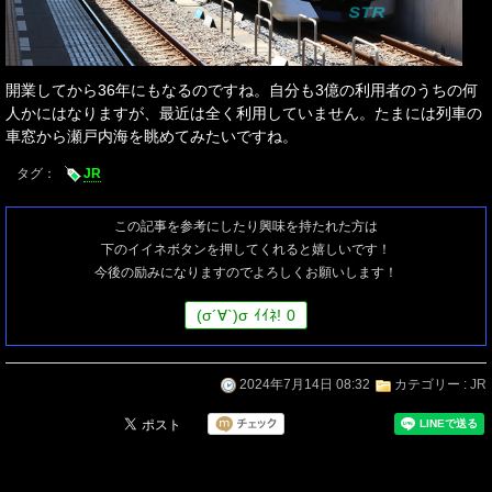
開業してから36年にもなるのですね。自分も3億の利用者のうちの何
人かにはなりますが、最近は全く利用していません。たまには列車の
車窓から瀬戸内海を眺めてみたいですね。
タグ：
JR
この記事を参考にしたり興味を持たれた方は
下のイイネボタンを押してくれると嬉しいです！
今後の励みになりますのでよろしくお願いします！
(
σ
´∀`)
σ
ｲｲﾈ!
0
2024年7月14日 08:32
カテゴリー :
JR