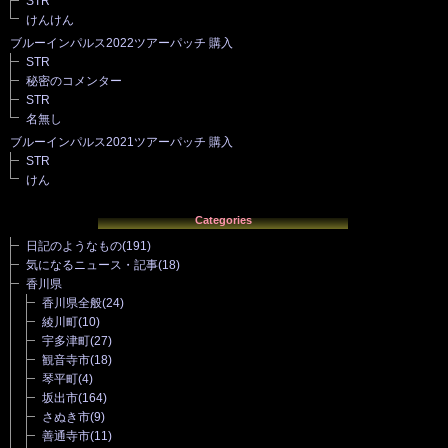
STR
けんけん
ブルーインパルス2022ツアーパッチ 購入
STR
秘密のコメンター
STR
名無し
ブルーインパルス2021ツアーパッチ 購入
STR
けん
Categories
日記のようなもの
(191)
気になるニュース・記事
(18)
香川県
香川県全般
(24)
綾川町
(10)
宇多津町
(27)
観音寺市
(18)
琴平町
(4)
坂出市
(164)
さぬき市
(9)
善通寺市
(11)