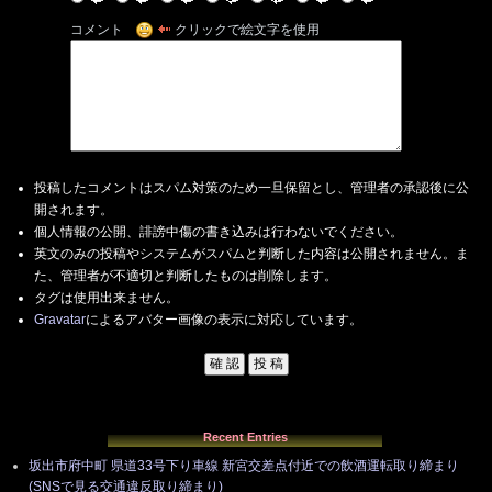
コメント
クリックで絵文字を使用
投稿したコメントはスパム対策のため一旦保留とし、管理者の承認後に公
開されます。
個人情報の公開、誹謗中傷の書き込みは行わないでください。
英文のみの投稿やシステムがスパムと判断した内容は公開されません。ま
た、管理者が不適切と判断したものは削除します。
タグは使用出来ません。
Gravatar
によるアバター画像の表示に対応しています。
Recent Entries
坂出市府中町 県道33号下り車線 新宮交差点付近での飲酒運転取り締まり
(SNSで見る交通違反取り締まり)