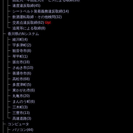
速度違反取締
(45)
シートベルト装着義務違反取締
(14)
飲酒運転取締・その他検問
(32)
交差点違反取締
(62)
Up!
追尾等による取締
(8)
香川県のNシステム
綾川町
(4)
宇多津町
(2)
観音寺市
(8)
琴平町
(1)
坂出市
(18)
さぬき市
(10)
善通寺市
(6)
高松市
(68)
多度津町
(5)
東かがわ市
(6)
丸亀市
(20)
まんのう町
(6)
三木町
(3)
三豊市
(13)
高速道路
(3)
コンピュータ
パソコン
(44)