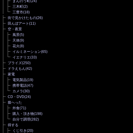
まんのう町
(24)
三木町
(2)
三豊市
(18)
街で見かけたもの
(26)
田んぼアート
(11)
空・夜景
風景
(5)
天体
(9)
花火
(8)
イルミネーション
(65)
イエナリエ
(33)
プライズ
(250)
ドラえもん
(42)
家電
電気製品
(19)
携帯電話
(47)
カメラ
(30)
CD・DVD
(24)
腹へった
外食
(71)
購入・頂き物
(198)
自分で調理
(282)
得する
くじ引き
(20)