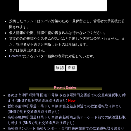
投稿したコメントはスパム対策のため一旦保留とし、管理者の承認後に公
開されます。
個人情報の公開、誹謗中傷の書き込みは行わないでください。
英文のみの投稿やシステムがスパムと判断した内容は公開されません。ま
た、管理者が不適切と判断したものは削除します。
タグは使用出来ません。
Gravatar
によるアバター画像の表示に対応しています。
Recent Entries
さぬき市津田町津田 国道11号線 さぬき署津田交番前での交差点違反取り締
まり (SNSで見る交通違反取り締まり)
New!
坂出市府中町 県道33号下り車線 新宮交差点付近での飲酒運転取り締まり
(SNSで見る交通違反取り締まり)
高松市亀井町 国道11号下り車線 南新町商店街アーケード前での飲酒運転取
り締まり (SNSで見る交通違反取り締まり)
高松市サンポート 高松サンポート合同庁舎南館前での飲酒運転取り締まり