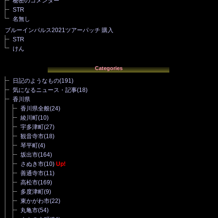
秘密のコメンター
STR
名無し
ブルーインパルス2021ツアーパッチ 購入
STR
けん
Categories
日記のようなもの
(191)
気になるニュース・記事
(18)
香川県
香川県全般
(24)
綾川町
(10)
宇多津町
(27)
観音寺市
(18)
琴平町
(4)
坂出市
(164)
さぬき市
(10)
Up!
善通寺市
(11)
高松市
(169)
多度津町
(9)
東かがわ市
(22)
丸亀市
(54)