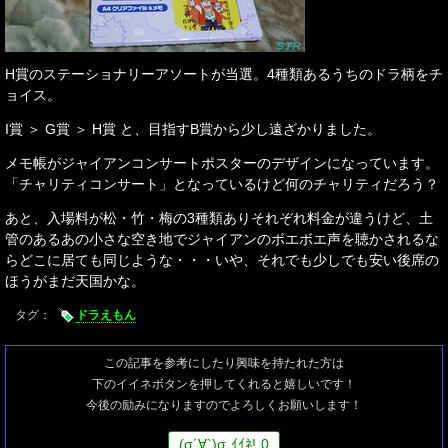
H賞のステーショナリーアソートが当選。4種類あるうちのドラ柄をチ
ョイス。
I賞 ＞ G賞 ＞ H賞 と、目指すB賞から少し遠ざかりました。
メモ帳がジャイアンコンサートポスターのデザインになっています。
「チャリティコンサート」となっているけど何のチャリティだろう？
あと、入場料が松・竹・梅の3種類ありそれぞれ料金が違うけど、土
管のあるあの小さな空き地でジャイアンのボエボエ声を聴かされるな
らどこに居ても同じような・・・いや、それでも少しでも安い後席の
ほうがまだ天国かな。
タグ：
ドラえもん
この記事を参考にしたり興味を持たれた方は
下のイイネボタンを押してくれると嬉しいです！
今後の励みになりますのでよろしくお願いします！
(
σ
´∀`)
σ
ｲｲﾈ!
0