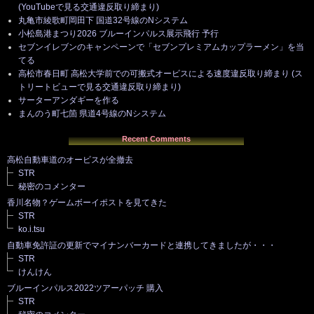
(YouTubeで見る交通違反取り締まり)
丸亀市綾歌町岡田下 国道32号線のNシステム
小松島港まつり2026 ブルーインパルス展示飛行 予行
セブンイレブンのキャンペーンで「セブンプレミアムカップラーメン」を当
てる
高松市春日町 高松大学前での可搬式オービスによる速度違反取り締まり (ス
トリートビューで見る交通違反取り締まり)
サーターアンダギーを作る
まんのう町七箇 県道4号線のNシステム
Recent Comments
高松自動車道のオービスが全撤去
STR
秘密のコメンター
香川名物？ゲームボーイポストを見てきた
STR
ko.i.tsu
自動車免許証の更新でマイナンバーカードと連携してきましたが・・・
STR
けんけん
ブルーインパルス2022ツアーパッチ 購入
STR