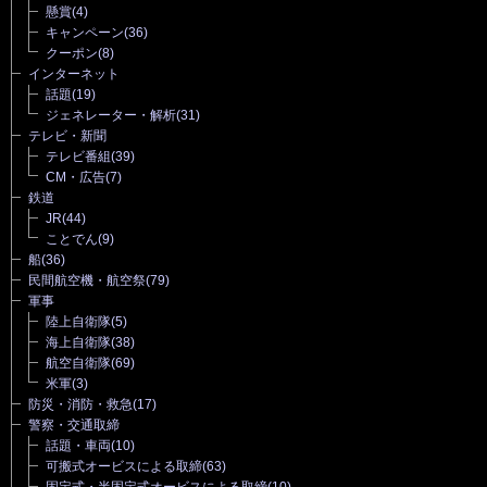
懸賞
(4)
キャンペーン
(36)
クーポン
(8)
インターネット
話題
(19)
ジェネレーター・解析
(31)
テレビ・新聞
テレビ番組
(39)
CM・広告
(7)
鉄道
JR
(44)
ことでん
(9)
船
(36)
民間航空機・航空祭
(79)
軍事
陸上自衛隊
(5)
海上自衛隊
(38)
航空自衛隊
(69)
米軍
(3)
防災・消防・救急
(17)
警察・交通取締
話題・車両
(10)
可搬式オービスによる取締
(63)
固定式・半固定式オービスによる取締
(10)