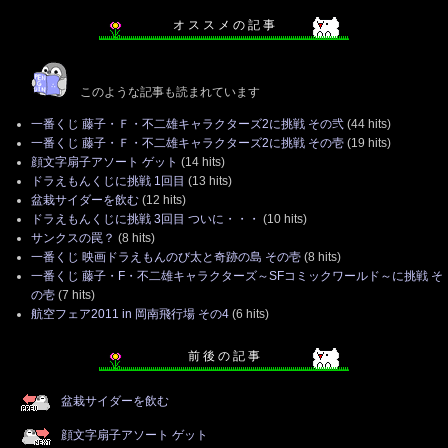
オ ス ス メ の 記 事
このような記事も読まれています
一番くじ 藤子・Ｆ・不二雄キャラクターズ2に挑戦 その弐
(44 hits)
一番くじ 藤子・Ｆ・不二雄キャラクターズ2に挑戦 その壱
(19 hits)
顔文字扇子アソート ゲット
(14 hits)
ドラえもんくじに挑戦 1回目
(13 hits)
盆栽サイダーを飲む
(12 hits)
ドラえもんくじに挑戦 3回目 ついに・・・
(10 hits)
サンクスの罠？
(8 hits)
一番くじ 映画ドラえもんのび太と奇跡の島 その壱
(8 hits)
一番くじ 藤子・F・不二雄キャラクターズ～SFコミックワールド～に挑戦 そ
の壱
(7 hits)
航空フェア2011 in 岡南飛行場 その4
(6 hits)
前 後 の 記 事
盆栽サイダーを飲む
顔文字扇子アソート ゲット