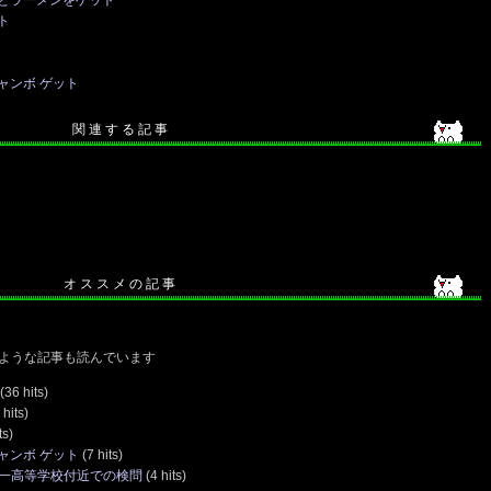
とラーメンをゲット
ト
ャンボ ゲット
関 連 す る 記 事
オ ス ス メ の 記 事
ような記事も読んでいます
(36 hits)
hits)
ts)
ャンボ ゲット
(7 hits)
第一高等学校付近での検問
(4 hits)