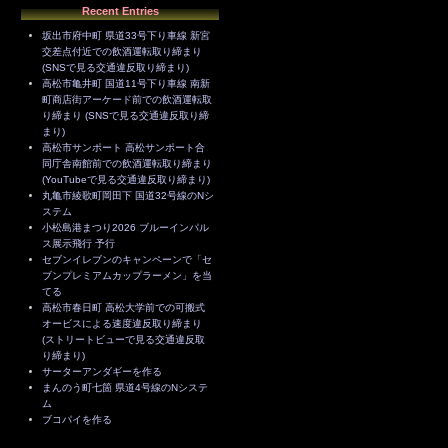
Recent Entries
坂出市府中町 県道33号下り車線 新宮
交差点付近での飲酒運転取り締まり
(SNSで見る交通違反取り締まり)
高松市亀井町 国道11号下り車線 南新
町商店街アーケード前での飲酒運転取
り締まり (SNSで見る交通違反取り締
まり)
高松市サンポート 高松サンポート合
同庁舎南館前での飲酒運転取り締まり
(YouTubeで見る交通違反取り締まり)
丸亀市綾歌町岡田下 国道32号線のNシ
ステム
小松島港まつり2026 ブルーインパル
ス展示飛行 予行
セブンイレブンのキャンペーンで「セ
ブンプレミアムカップラーメン」を当
てる
高松市春日町 高松大学前での可搬式
オービスによる速度違反取り締まり
(ストリートビューで見る交通違反取
り締まり)
サーターアンダギーを作る
まんのう町七箇 県道4号線のNシステ
ム
ブコパイを作る