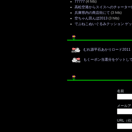
77777
(4 hits)
高松空港からスイスへのチャーター
兵庫県内の商店街にて
(3 hits)
空ちゃん田んぼ2013
(3 hits)
でぶねこぬいぐるみクッション ゲ
むれ源平石あかりロード2011
もくーポン当選分をゲットし
名前
メールア
URL（