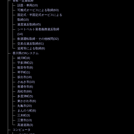
警察・交通取締
話題・車両
(10)
可搬式オービスによる取締
(63)
固定式・半固定式オービスによる
取締
(10)
速度違反取締
(45)
シートベルト装着義務違反取締
(14)
飲酒運転取締・その他検問
(32)
交差点違反取締
(61)
追尾等による取締
(8)
香川県のNシステム
綾川町
(4)
宇多津町
(2)
観音寺市
(8)
琴平町
(1)
坂出市
(18)
さぬき市
(10)
善通寺市
(6)
高松市
(68)
多度津町
(5)
東かがわ市
(6)
丸亀市
(20)
まんのう町
(6)
三木町
(3)
三豊市
(13)
高速道路
(3)
コンピュータ