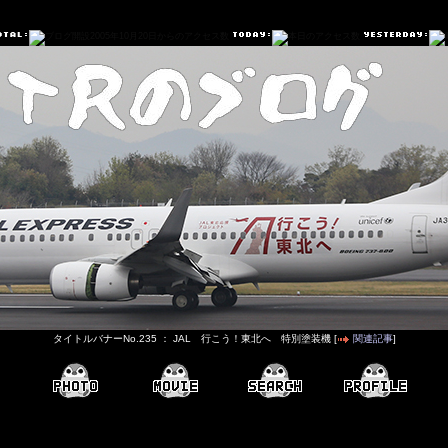
タイトルバナーNo.235 ： JAL 行こう！東北へ 特別塗装機 [
関連記事
]