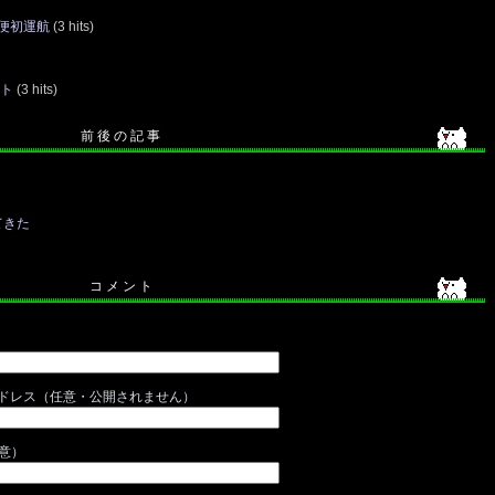
便初運航
(3 hits)
ット
(3 hits)
前 後 の 記 事
てきた
コ メ ン ト
ドレス（任意・公開されません）
任意）