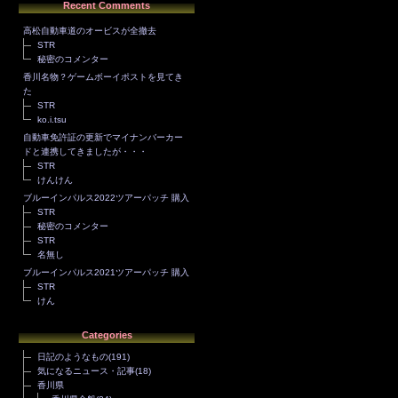
Recent Comments
高松自動車道のオービスが全撤去
STR
秘密のコメンター
香川名物？ゲームボーイポストを見てき
た
STR
ko.i.tsu
自動車免許証の更新でマイナンバーカー
ドと連携してきましたが・・・
STR
けんけん
ブルーインパルス2022ツアーパッチ 購入
STR
秘密のコメンター
STR
名無し
ブルーインパルス2021ツアーパッチ 購入
STR
けん
Categories
日記のようなもの
(191)
気になるニュース・記事
(18)
香川県