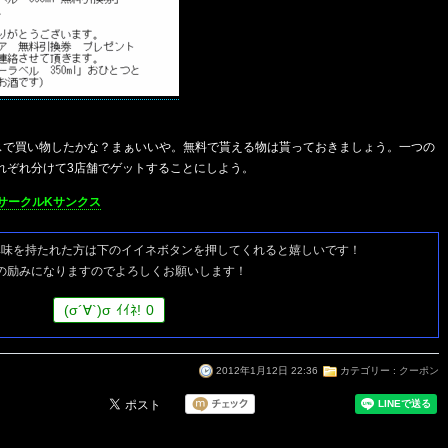
スで買い物したかな？まぁいいや。無料で貰える物は貰っておきましょう。一つの
れぞれ分けて3店舗でゲットすることにしよう。
サークルKサンクス
興味を持たれた方は
下のイイネボタンを押してくれると嬉しいです！
の励みになりますのでよろしくお願いします！
(
σ
´∀`)
σ
ｲｲﾈ!
0
2012年1月12日 22:36
カテゴリー :
クーポン