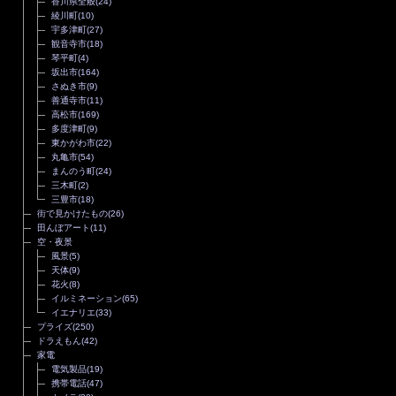
香川県全般
(24)
綾川町
(10)
宇多津町
(27)
観音寺市
(18)
琴平町
(4)
坂出市
(164)
さぬき市
(9)
善通寺市
(11)
高松市
(169)
多度津町
(9)
東かがわ市
(22)
丸亀市
(54)
まんのう町
(24)
三木町
(2)
三豊市
(18)
街で見かけたもの
(26)
田んぼアート
(11)
空・夜景
風景
(5)
天体
(9)
花火
(8)
イルミネーション
(65)
イエナリエ
(33)
プライズ
(250)
ドラえもん
(42)
家電
電気製品
(19)
携帯電話
(47)