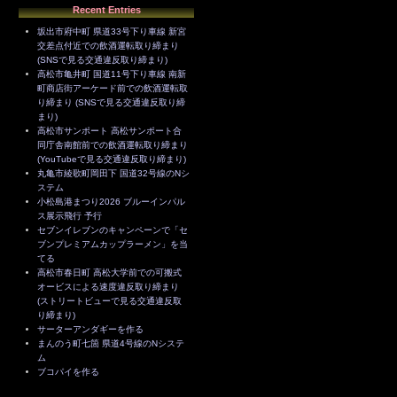
Recent Entries
坂出市府中町 県道33号下り車線 新宮
交差点付近での飲酒運転取り締まり
(SNSで見る交通違反取り締まり)
高松市亀井町 国道11号下り車線 南新
町商店街アーケード前での飲酒運転取
り締まり (SNSで見る交通違反取り締
まり)
高松市サンポート 高松サンポート合
同庁舎南館前での飲酒運転取り締まり
(YouTubeで見る交通違反取り締まり)
丸亀市綾歌町岡田下 国道32号線のNシ
ステム
小松島港まつり2026 ブルーインパル
ス展示飛行 予行
セブンイレブンのキャンペーンで「セ
ブンプレミアムカップラーメン」を当
てる
高松市春日町 高松大学前での可搬式
オービスによる速度違反取り締まり
(ストリートビューで見る交通違反取
り締まり)
サーターアンダギーを作る
まんのう町七箇 県道4号線のNシステ
ム
ブコパイを作る