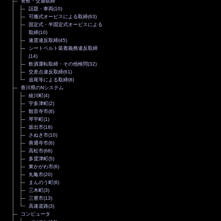
警察・交通取締
話題・車両
(10)
可搬式オービスによる取締
(63)
固定式・半固定式オービスによる
取締
(10)
速度違反取締
(45)
シートベルト装着義務違反取締
(14)
飲酒運転取締・その他検問
(32)
交差点違反取締
(61)
追尾等による取締
(8)
香川県のNシステム
綾川町
(4)
宇多津町
(2)
観音寺市
(8)
琴平町
(1)
坂出市
(18)
さぬき市
(10)
善通寺市
(6)
高松市
(68)
多度津町
(5)
東かがわ市
(6)
丸亀市
(20)
まんのう町
(6)
三木町
(3)
三豊市
(13)
高速道路
(3)
コンピュータ