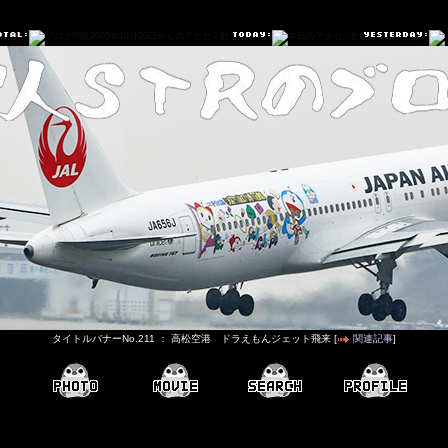
タイトルバナーNo.211 ： 高松空港 ドラえもんジェット飛来 [
関連記事
]