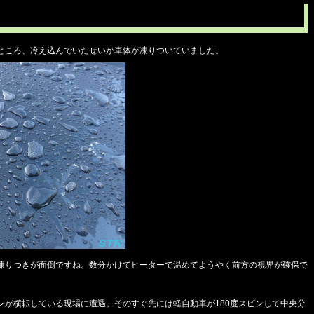
ところ、冷え込んでいたせいか車体が凍りついていました。
凍りつきが面倒ですね。数分かけてヒーターで温めてようやく前方の視界が確保で
ンが横転している現場に遭遇。そのすぐ先には軽自動車が180度スピンして中央分