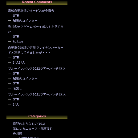
Recent Comments
高松自動車道のオービスが全撤去
STR
秘密のコメンター
香川名物？ゲームボーイポストを見てき
た
STR
ko.i.tsu
自動車免許証の更新でマイナンバーカー
ドと連携してきましたが・・・
STR
けんけん
ブルーインパルス2022ツアーパッチ 購入
STR
秘密のコメンター
STR
名無し
ブルーインパルス2021ツアーパッチ 購入
STR
けん
Categories
日記のようなもの
(191)
気になるニュース・記事
(18)
香川県