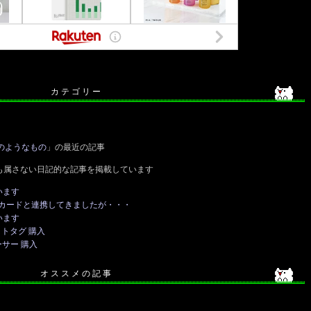
カ テ ゴ リ ー
のようなもの
」の最近の記事
も属さない日記的な記事を掲載しています
います
カードと連携してきましたが・・・
います
トタグ 購入
サー 購入
オ ス ス メ の 記 事