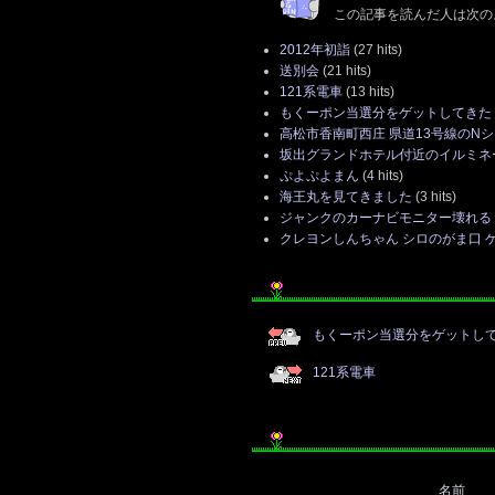
この記事を読んだ人は次の
2012年初詣
(27 hits)
送別会
(21 hits)
121系電車
(13 hits)
もくーポン当選分をゲットしてきた
高松市香南町西庄 県道13号線のN
坂出グランドホテル付近のイルミネー
ぷよぷよまん
(4 hits)
海王丸を見てきました
(3 hits)
ジャンクのカーナビモニター壊れる
クレヨンしんちゃん シロのがま口 
もくーポン当選分をゲットし
121系電車
名前