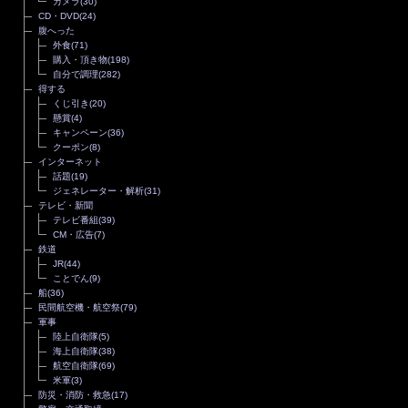
カメラ
(30)
CD・DVD
(24)
腹へった
外食
(71)
購入・頂き物
(198)
自分で調理
(282)
得する
くじ引き
(20)
懸賞
(4)
キャンペーン
(36)
クーポン
(8)
インターネット
話題
(19)
ジェネレーター・解析
(31)
テレビ・新聞
テレビ番組
(39)
CM・広告
(7)
鉄道
JR
(44)
ことでん
(9)
船
(36)
民間航空機・航空祭
(79)
軍事
陸上自衛隊
(5)
海上自衛隊
(38)
航空自衛隊
(69)
米軍
(3)
防災・消防・救急
(17)