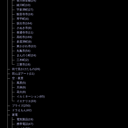
香川県全般
(24)
綾川町
(10)
宇多津町
(27)
観音寺市
(18)
琴平町
(4)
坂出市
(164)
さぬき市
(9)
善通寺市
(11)
高松市
(169)
多度津町
(9)
東かがわ市
(22)
丸亀市
(54)
まんのう町
(24)
三木町
(2)
三豊市
(18)
街で見かけたもの
(26)
田んぼアート
(11)
空・夜景
風景
(5)
天体
(9)
花火
(8)
イルミネーション
(65)
イエナリエ
(33)
プライズ
(250)
ドラえもん
(42)
家電
電気製品
(19)
携帯電話
(47)