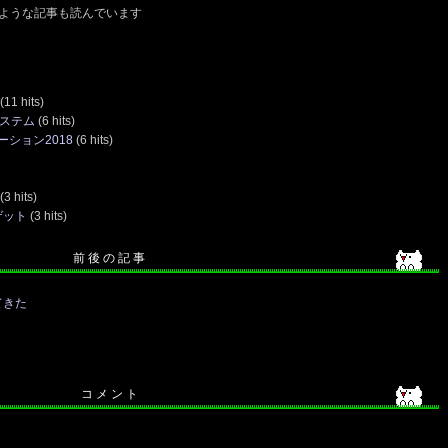
ような記事も読んでいます
(11 hits)
システム
(6 hits)
ション2018
(6 hits)
(3 hits)
ゲット
(3 hits)
前 後 の 記 事
てきた
コ メ ン ト