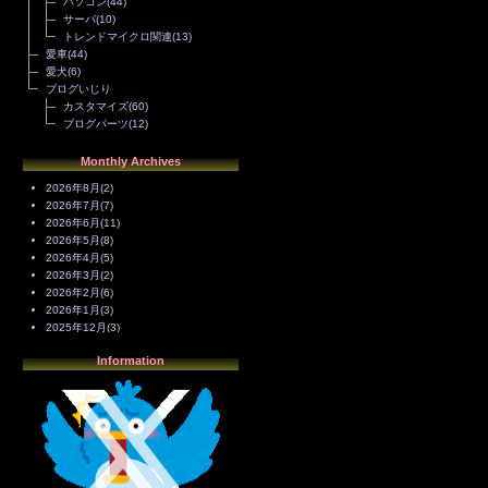
パソコン
(44)
サーバ
(10)
トレンドマイクロ関連
(13)
愛車
(44)
愛犬
(6)
ブログいじり
カスタマイズ
(60)
ブログパーツ
(12)
Monthly Archives
2026年8月
(2)
2026年7月
(7)
2026年6月
(11)
2026年5月
(8)
2026年4月
(5)
2026年3月
(2)
2026年2月
(6)
2026年1月
(3)
2025年12月
(3)
2025年11月
(4)
Information
2025年10月
(3)
2025年9月
(4)
2025年8月
(3)
2025年7月
(2)
2025年6月
(1)
2025年5月
(7)
2025年4月
(2)
2025年3月
(8)