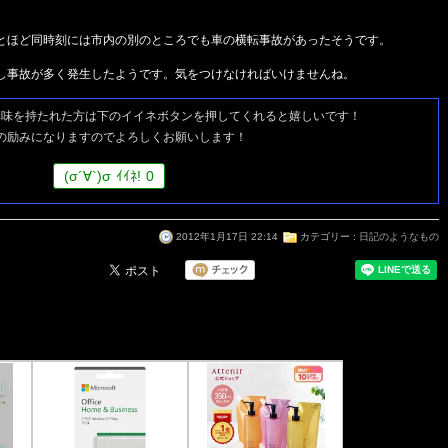
とほど同時刻には市内の別のところでも車の横転事故があったそうです。
し事故が多く発生したようです。気をつけなければいけませんね。
興味を持たれた方は
下のイイネボタンを押してくれると嬉しいです！
の励みになりますのでよろしくお願いします！
(
σ
´∀`)
σ
ｲｲﾈ!
0
2012年1月17日 22:14
カテゴリー :
日記のようなもの