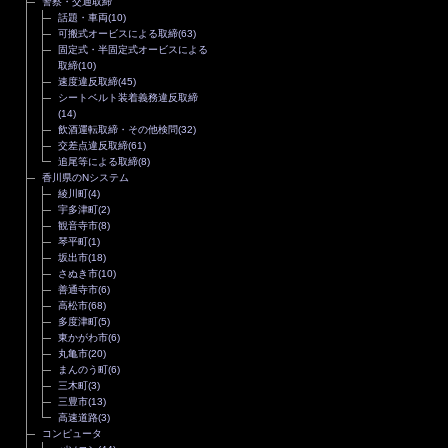
警察・交通取締
話題・車両
(10)
可搬式オービスによる取締
(63)
固定式・半固定式オービスによる
取締
(10)
速度違反取締
(45)
シートベルト装着義務違反取締
(14)
飲酒運転取締・その他検問
(32)
交差点違反取締
(61)
追尾等による取締
(8)
香川県のNシステム
綾川町
(4)
宇多津町
(2)
観音寺市
(8)
琴平町
(1)
坂出市
(18)
さぬき市
(10)
善通寺市
(6)
高松市
(68)
多度津町
(5)
東かがわ市
(6)
丸亀市
(20)
まんのう町
(6)
三木町
(3)
三豊市
(13)
高速道路
(3)
コンピュータ