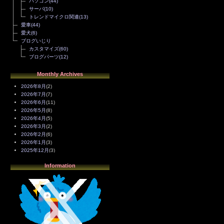
パソコン
(44)
サーバ
(10)
トレンドマイクロ関連
(13)
愛車
(44)
愛犬
(6)
ブログいじり
カスタマイズ
(60)
ブログパーツ
(12)
Monthly Archives
2026年8月
(2)
2026年7月
(7)
2026年6月
(11)
2026年5月
(8)
2026年4月
(5)
2026年3月
(2)
2026年2月
(6)
2026年1月
(3)
2025年12月
(3)
2025年11月
(4)
Information
2025年10月
(3)
2025年9月
(4)
2025年8月
(3)
2025年7月
(2)
2025年6月
(1)
2025年5月
(7)
2025年4月
(2)
2025年3月
(8)