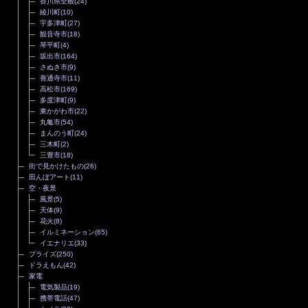
香川県全般
(24)
綾川町
(10)
宇多津町
(27)
観音寺市
(18)
琴平町
(4)
坂出市
(164)
さぬき市
(9)
善通寺市
(11)
高松市
(169)
多度津町
(9)
東かがわ市
(22)
丸亀市
(54)
まんのう町
(24)
三木町
(2)
三豊市
(18)
街で見かけたもの
(26)
田んぼアート
(11)
空・夜景
風景
(5)
天体
(9)
花火
(8)
イルミネーション
(65)
イエナリエ
(33)
プライズ
(250)
ドラえもん
(42)
家電
電気製品
(19)
携帯電話
(47)