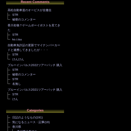
Recent Comments
高松自動車道のオービスが全撤去
STR
秘密のコメンター
香川名物？ゲームボーイポストを見てき
た
STR
ko.i.tsu
自動車免許証の更新でマイナンバーカー
ドと連携してきましたが・・・
STR
けんけん
ブルーインパルス2022ツアーパッチ 購入
STR
秘密のコメンター
STR
名無し
ブルーインパルス2021ツアーパッチ 購入
STR
けん
Categories
日記のようなもの
(191)
気になるニュース・記事
(18)
香川県