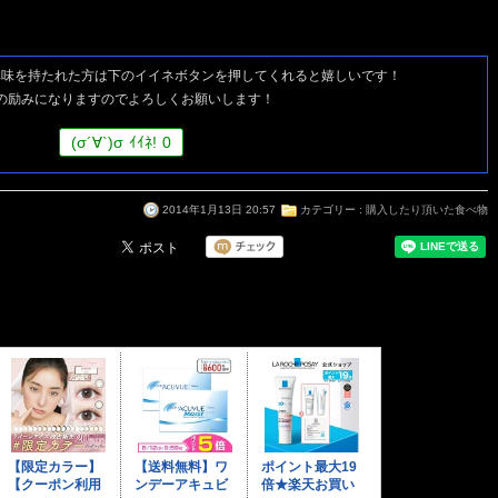
興味を持たれた方は
下のイイネボタンを押してくれると嬉しいです！
の励みになりますのでよろしくお願いします！
(
σ
´∀`)
σ
ｲｲﾈ!
0
2014年1月13日 20:57
カテゴリー :
購入したり頂いた食べ物