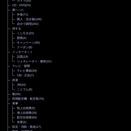
カメラ
(30)
CD・DVD
(24)
腹へった
外食
(71)
購入・頂き物
(198)
自分で調理
(282)
得する
くじ引き
(20)
懸賞
(4)
キャンペーン
(36)
クーポン
(8)
インターネット
話題
(19)
ジェネレーター・解析
(31)
テレビ・新聞
テレビ番組
(39)
CM・広告
(7)
鉄道
JR
(44)
ことでん
(9)
船
(36)
民間航空機・航空祭
(79)
軍事
陸上自衛隊
(5)
海上自衛隊
(38)
航空自衛隊
(69)
米軍
(3)
防災・消防・救急
(17)