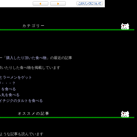
カ テ ゴ リ ー
ー「
購入したり頂いた食べ物
」の最近の記事
頂いたりした食べ物を掲載しています
とラーメンをゲット
が・・・？
）を食べる
ら丸を食べる
のイチジクのタルトを食べる
オ ス ス メ の 記 事
ような記事も読んでいます