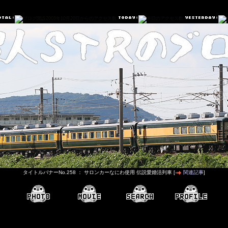
タイトルバナーNo.258 ： サロンカーなにわ使用 伝説愛婚活列車 [
関連記事
]