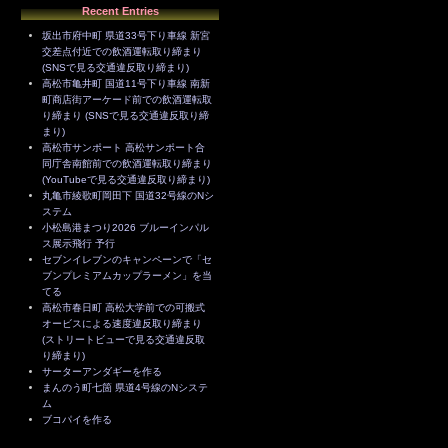
Recent Entries
坂出市府中町 県道33号下り車線 新宮
交差点付近での飲酒運転取り締まり
(SNSで見る交通違反取り締まり)
高松市亀井町 国道11号下り車線 南新
町商店街アーケード前での飲酒運転取
り締まり (SNSで見る交通違反取り締
まり)
高松市サンポート 高松サンポート合
同庁舎南館前での飲酒運転取り締まり
(YouTubeで見る交通違反取り締まり)
丸亀市綾歌町岡田下 国道32号線のNシ
ステム
小松島港まつり2026 ブルーインパル
ス展示飛行 予行
セブンイレブンのキャンペーンで「セ
ブンプレミアムカップラーメン」を当
てる
高松市春日町 高松大学前での可搬式
オービスによる速度違反取り締まり
(ストリートビューで見る交通違反取
り締まり)
サーターアンダギーを作る
まんのう町七箇 県道4号線のNシステ
ム
ブコパイを作る