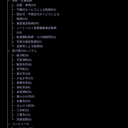
警察・交通取締
話題・車両
(10)
可搬式オービスによる取締
(63)
固定式・半固定式オービスによる
取締
(10)
速度違反取締
(45)
シートベルト装着義務違反取締
(14)
飲酒運転取締・その他検問
(32)
交差点違反取締
(61)
追尾等による取締
(8)
香川県のNシステム
綾川町
(4)
宇多津町
(2)
観音寺市
(8)
琴平町
(1)
坂出市
(18)
さぬき市
(10)
善通寺市
(6)
高松市
(68)
多度津町
(5)
東かがわ市
(6)
丸亀市
(20)
まんのう町
(6)
三木町
(3)
三豊市
(13)
高速道路
(3)
コンピュータ