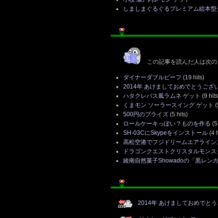
しましまぐるぐるプレミアム絵本型
この記事を読んだ人は次の
ダイナーダブルビーフ
(19 hits)
2014年 あけましておめでとうござ
ハタクレパス風ラムネ ゲット
(9 hits
くまモン ソーラースイング ゲット
(
500円のプライズ
(5 hits)
ロールケーキっぽい？ものを作る
(5 
SH-03CにSkypeをインストール
(4 h
高松空港でフジドリームエアライン
ドラゴンクエストクリスタルモンス
綾南自然菓子Showadoの「黒レン
2014年 あけましておめでと