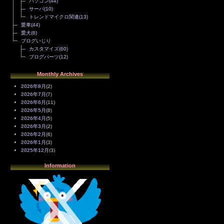
パソコン
(44)
サーバ
(10)
トレンドマイクロ関連
(13)
愛車
(44)
愛犬
(6)
ブログいじり
カスタマイズ
(60)
ブログパーツ
(12)
Monthly Archives
2026年8月
(2)
2026年7月
(7)
2026年6月
(11)
2026年5月
(8)
2026年4月
(5)
2026年3月
(2)
2026年2月
(6)
2026年1月
(3)
2025年12月
(3)
2025年11月
(4)
Information
2025年10月
(3)
2025年9月
(4)
2025年8月
(3)
2025年7月
(2)
2025年6月
(1)
2025年5月
(7)
2025年4月
(2)
2025年3月
(8)