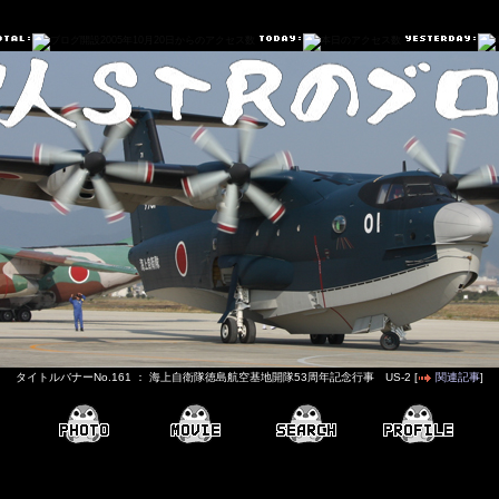
タイトルバナーNo.161 ： 海上自衛隊徳島航空基地開隊53周年記念行事 US-2 [
関連記事
]