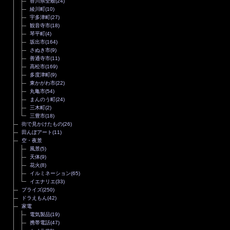
香川県全般
(24)
綾川町
(10)
宇多津町
(27)
観音寺市
(18)
琴平町
(4)
坂出市
(164)
さぬき市
(9)
善通寺市
(11)
高松市
(169)
多度津町
(9)
東かがわ市
(22)
丸亀市
(54)
まんのう町
(24)
三木町
(2)
三豊市
(18)
街で見かけたもの
(26)
田んぼアート
(11)
空・夜景
風景
(5)
天体
(9)
花火
(8)
イルミネーション
(65)
イエナリエ
(33)
プライズ
(250)
ドラえもん
(42)
家電
電気製品
(19)
携帯電話
(47)