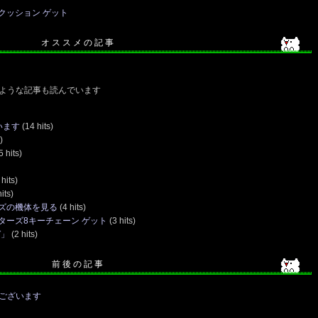
クッション ゲット
オ ス ス メ の 記 事
ような記事も読んでいます
います
(14 hits)
)
5 hits)
hits)
its)
ズの機体を見る
(4 hits)
ターズ8キーチェーン ゲット
(3 hits)
ガ」
(2 hits)
前 後 の 記 事
うございます