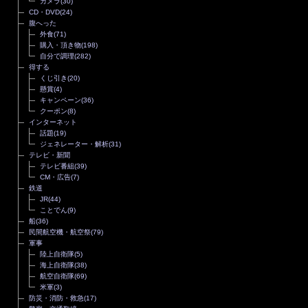
カメラ
(30)
CD・DVD
(24)
腹へった
外食
(71)
購入・頂き物
(198)
自分で調理
(282)
得する
くじ引き
(20)
懸賞
(4)
キャンペーン
(36)
クーポン
(8)
インターネット
話題
(19)
ジェネレーター・解析
(31)
テレビ・新聞
テレビ番組
(39)
CM・広告
(7)
鉄道
JR
(44)
ことでん
(9)
船
(36)
民間航空機・航空祭
(79)
軍事
陸上自衛隊
(5)
海上自衛隊
(38)
航空自衛隊
(69)
米軍
(3)
防災・消防・救急
(17)