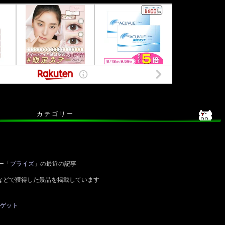
カ テ ゴ リ ー
ー「
プライズ
」の最近の記事
などで獲得した景品を掲載しています
 ゲット