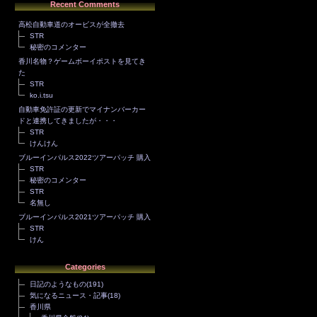
Recent Comments
高松自動車道のオービスが全撤去
STR
秘密のコメンター
香川名物？ゲームボーイポストを見てき
た
STR
ko.i.tsu
自動車免許証の更新でマイナンバーカー
ドと連携してきましたが・・・
STR
けんけん
ブルーインパルス2022ツアーパッチ 購入
STR
秘密のコメンター
STR
名無し
ブルーインパルス2021ツアーパッチ 購入
STR
けん
Categories
日記のようなもの
(191)
気になるニュース・記事
(18)
香川県