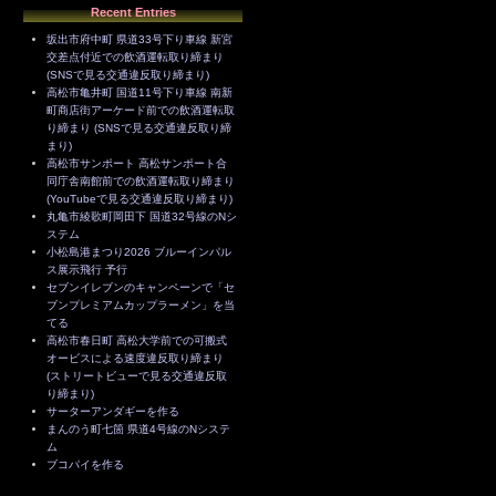
Recent Entries
坂出市府中町 県道33号下り車線 新宮
交差点付近での飲酒運転取り締まり
(SNSで見る交通違反取り締まり)
高松市亀井町 国道11号下り車線 南新
町商店街アーケード前での飲酒運転取
り締まり (SNSで見る交通違反取り締
まり)
高松市サンポート 高松サンポート合
同庁舎南館前での飲酒運転取り締まり
(YouTubeで見る交通違反取り締まり)
丸亀市綾歌町岡田下 国道32号線のNシ
ステム
小松島港まつり2026 ブルーインパル
ス展示飛行 予行
セブンイレブンのキャンペーンで「セ
ブンプレミアムカップラーメン」を当
てる
高松市春日町 高松大学前での可搬式
オービスによる速度違反取り締まり
(ストリートビューで見る交通違反取
り締まり)
サーターアンダギーを作る
まんのう町七箇 県道4号線のNシステ
ム
ブコパイを作る