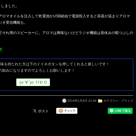
トしました。
アロマオイルを注入して乾電池かUSB経由で電源投入すると容器が温まりアロマ
ジオ受信機能も。
でそれ用のスピーカーに。アロマは興味ないけどラジオ機能は昼休みの暇つぶしの
ズ
興味を持たれた方は
下のイイネボタンを押してくれると嬉しいです！
の励みになりますのでよろしくお願いします！
(
σ
´∀`)
σ
ｲｲﾈ!
0
2014年1月4日 21:44
カテゴリー :
プライズ