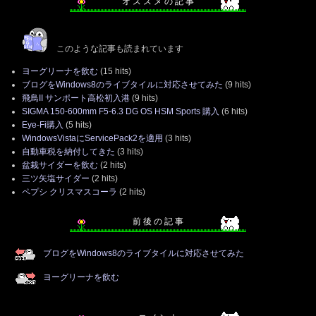
オ ス ス メ の 記 事
このような記事も読まれています
ヨーグリーナを飲む
(15 hits)
ブログをWindows8のライブタイルに対応させてみた
(9 hits)
飛鳥II サンポート高松初入港
(9 hits)
SIGMA 150-600mm F5-6.3 DG OS HSM Sports 購入
(6 hits)
Eye-Fi購入
(5 hits)
WindowsVistaにServicePack2を適用
(3 hits)
自動車税を納付してきた
(3 hits)
盆栽サイダーを飲む
(2 hits)
三ツ矢塩サイダー
(2 hits)
ペプシ クリスマスコーラ
(2 hits)
前 後 の 記 事
ブログをWindows8のライブタイルに対応させてみた
ヨーグリーナを飲む