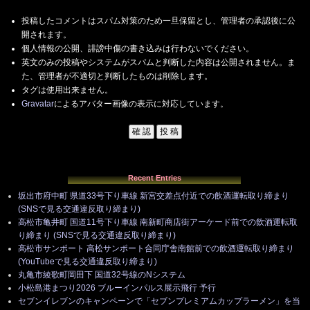
投稿したコメントはスパム対策のため一旦保留とし、管理者の承認後に公
開されます。
個人情報の公開、誹謗中傷の書き込みは行わないでください。
英文のみの投稿やシステムがスパムと判断した内容は公開されません。ま
た、管理者が不適切と判断したものは削除します。
タグは使用出来ません。
Gravatar
によるアバター画像の表示に対応しています。
Recent Entries
坂出市府中町 県道33号下り車線 新宮交差点付近での飲酒運転取り締まり
(SNSで見る交通違反取り締まり)
高松市亀井町 国道11号下り車線 南新町商店街アーケード前での飲酒運転取
り締まり (SNSで見る交通違反取り締まり)
高松市サンポート 高松サンポート合同庁舎南館前での飲酒運転取り締まり
(YouTubeで見る交通違反取り締まり)
丸亀市綾歌町岡田下 国道32号線のNシステム
小松島港まつり2026 ブルーインパルス展示飛行 予行
セブンイレブンのキャンペーンで「セブンプレミアムカップラーメン」を当