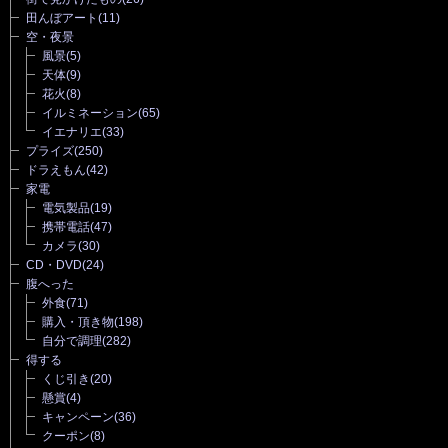
田んぼアート
(11)
空・夜景
風景
(5)
天体
(9)
花火
(8)
イルミネーション
(65)
イエナリエ
(33)
プライズ
(250)
ドラえもん
(42)
家電
電気製品
(19)
携帯電話
(47)
カメラ
(30)
CD・DVD
(24)
腹へった
外食
(71)
購入・頂き物
(198)
自分で調理
(282)
得する
くじ引き
(20)
懸賞
(4)
キャンペーン
(36)
クーポン
(8)