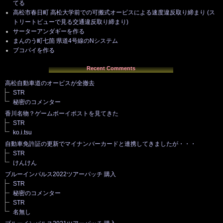
てる
高松市春日町 高松大学前での可搬式オービスによる速度違反取り締まり (ス
トリートビューで見る交通違反取り締まり)
サーターアンダギーを作る
まんのう町七箇 県道4号線のNシステム
ブコパイを作る
Recent Comments
高松自動車道のオービスが全撤去
STR
秘密のコメンター
香川名物？ゲームボーイポストを見てきた
STR
ko.i.tsu
自動車免許証の更新でマイナンバーカードと連携してきましたが・・・
STR
けんけん
ブルーインパルス2022ツアーパッチ 購入
STR
秘密のコメンター
STR
名無し