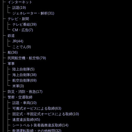
インターネット
話題
(19)
ジェネレーター・解析
(31)
テレビ・新聞
テレビ番組
(39)
CM・広告
(7)
鉄道
JR
(44)
ことでん
(9)
船
(36)
民間航空機・航空祭
(79)
軍事
陸上自衛隊
(5)
海上自衛隊
(38)
航空自衛隊
(69)
米軍
(3)
防災・消防・救急
(17)
警察・交通取締
話題・車両
(10)
可搬式オービスによる取締
(63)
固定式・半固定式オービスによる取締
(10)
速度違反取締
(45)
シートベルト装着義務違反取締
(14)
飲酒運転取締・その他検問
(32)