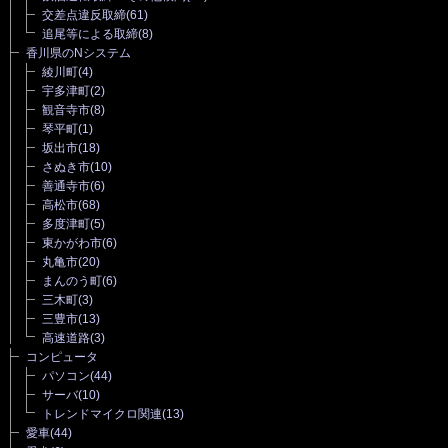
交差点違反取締
(61)
追尾等による取締
(8)
香川県のNシステム
綾川町
(4)
宇多津町
(2)
観音寺市
(8)
琴平町
(1)
坂出市
(18)
さぬき市
(10)
善通寺市
(6)
高松市
(68)
多度津町
(5)
東かがわ市
(6)
丸亀市
(20)
まんのう町
(6)
三木町
(3)
三豊市
(13)
高速道路
(3)
コンピュータ
パソコン
(44)
サーバ
(10)
トレンドマイクロ関連
(13)
愛車
(44)