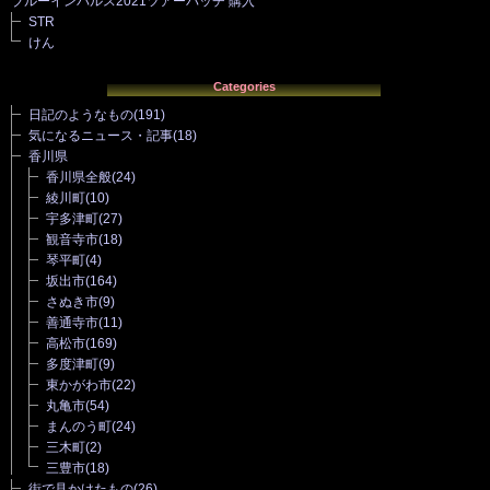
ブルーインパルス2021ツアーパッチ 購入
STR
けん
Categories
日記のようなもの
(191)
気になるニュース・記事
(18)
香川県
香川県全般
(24)
綾川町
(10)
宇多津町
(27)
観音寺市
(18)
琴平町
(4)
坂出市
(164)
さぬき市
(9)
善通寺市
(11)
高松市
(169)
多度津町
(9)
東かがわ市
(22)
丸亀市
(54)
まんのう町
(24)
三木町
(2)
三豊市
(18)
街で見かけたもの
(26)