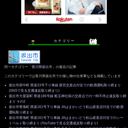
カ テ ゴ リ ー
同一カテゴリー「
香川県坂出市
」の最近の記事
このカテゴリーでは香川県坂出市での催し物や出来事などを掲載しています
坂出市府中町 県道33号下り車線 新宮交差点付近での飲酒運転取り締まり
(SNSで見る交通違反取り締まり)
坂出市大屋冨町 県道186号線 船玉神社前の交差点での一時不停止違反取り締
まり その2
坂出市青海町 県道161号下り車線 JAはまかいどう松山産直店付近での飲酒
運転取り締まり
坂出市青海町 県道161号下り車線 JAはまかいどう松山産直店付近でのシー
トベルト取り締まり (YouTubeで見る交通違反取り締まり)