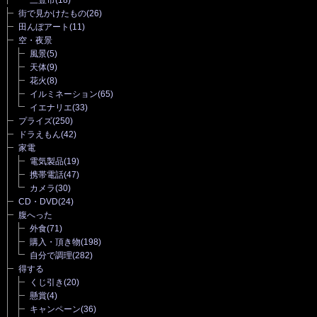
街で見かけたもの
(26)
田んぼアート
(11)
空・夜景
風景
(5)
天体
(9)
花火
(8)
イルミネーション
(65)
イエナリエ
(33)
プライズ
(250)
ドラえもん
(42)
家電
電気製品
(19)
携帯電話
(47)
カメラ
(30)
CD・DVD
(24)
腹へった
外食
(71)
購入・頂き物
(198)
自分で調理
(282)
得する
くじ引き
(20)
懸賞
(4)
キャンペーン
(36)