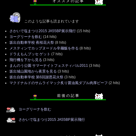
オ ス ス メ の 記 事
このような記事も読まれています
さかいで塩まつり2015 JA55BP展示飛行
(15 hits)
ヨーグリーナを飲む
(14 hits)
坂出自動車学校 夜桜花火祭
(8 hits)
メスティンでカップヌードル辛麺飯を作る
(8 hits)
ドラえもんブッセ ゲット
(7 hits)
飛行機を下から見る
(3 hits)
まんのう公園 サマーナイトフェスティバル2011
(3 hits)
坂出城山園地から夜景を見る
(3 hits)
坂出自動車学校 第6回謝恩花火祭
(3 hits)
マクドナルドのサムライマック炙り醤油風ダブル肉厚ビーフ
(2 hits)
前 後 の 記 事
ヨーグリーナを飲む
さかいで塩まつり2015 JA55BP展示飛行