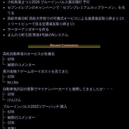
小松島港まつり2026 ブルーインパルス展示飛行 予行
セブンイレブンのキャンペーンで「セブンプレミアムカップラーメン」を当
てる
高松市春日町 高松大学前での可搬式オービスによる速度違反取り締まり (ス
トリートビューで見る交通違反取り締まり)
サーターアンダギーを作る
まんのう町七箇 県道4号線のNシステム
Recent Comments
高松自動車道のオービスが全撤去
STR
秘密のコメンター
香川名物？ゲームボーイポストを見てきた
STR
ko.i.tsu
自動車免許証の更新でマイナンバーカードと連携してきましたが・・・
STR
けんけん
ブルーインパルス2022ツアーパッチ 購入
STR
秘密のコメンター
STR
名無し