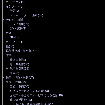
クーポン
(8)
インターネット
話題
(19)
ジェネレーター・解析
(31)
テレビ・新聞
テレビ番組
(39)
CM・広告
(7)
鉄道
JR
(44)
ことでん
(9)
船
(36)
民間航空機・航空祭
(79)
軍事
陸上自衛隊
(5)
海上自衛隊
(38)
航空自衛隊
(69)
米軍
(3)
防災・消防・救急
(17)
警察・交通取締
話題・車両
(10)
可搬式オービスによる取締
(63)
固定式・半固定式オービスによる取締
(10)
速度違反取締
(45)
シートベルト装着義務違反取締
(14)