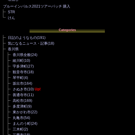
ブルーインパルス2021ツアーパッチ 購入
STR
けん
Categories
日記のようなもの
(191)
気になるニュース・記事
(18)
香川県
香川県全般
(24)
綾川町
(10)
宇多津町
(27)
観音寺市
(18)
琴平町
(4)
坂出市
(164)
さぬき市
(10)
Up!
善通寺市
(11)
高松市
(169)
多度津町
(9)
東かがわ市
(22)
丸亀市
(54)
まんのう町
(24)
三木町
(2)
三豊市
(18)