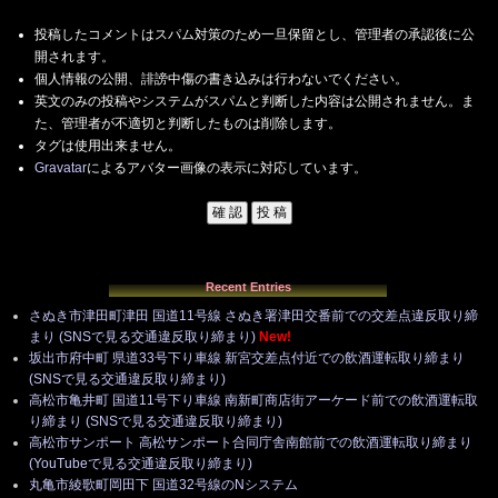
投稿したコメントはスパム対策のため一旦保留とし、管理者の承認後に公
開されます。
個人情報の公開、誹謗中傷の書き込みは行わないでください。
英文のみの投稿やシステムがスパムと判断した内容は公開されません。ま
た、管理者が不適切と判断したものは削除します。
タグは使用出来ません。
Gravatar
によるアバター画像の表示に対応しています。
Recent Entries
さぬき市津田町津田 国道11号線 さぬき署津田交番前での交差点違反取り締
まり (SNSで見る交通違反取り締まり)
New!
坂出市府中町 県道33号下り車線 新宮交差点付近での飲酒運転取り締まり
(SNSで見る交通違反取り締まり)
高松市亀井町 国道11号下り車線 南新町商店街アーケード前での飲酒運転取
り締まり (SNSで見る交通違反取り締まり)
高松市サンポート 高松サンポート合同庁舎南館前での飲酒運転取り締まり
(YouTubeで見る交通違反取り締まり)
丸亀市綾歌町岡田下 国道32号線のNシステム