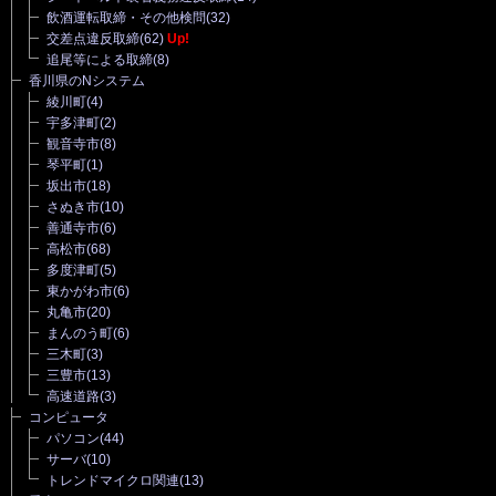
飲酒運転取締・その他検問
(32)
交差点違反取締
(62)
Up!
追尾等による取締
(8)
香川県のNシステム
綾川町
(4)
宇多津町
(2)
観音寺市
(8)
琴平町
(1)
坂出市
(18)
さぬき市
(10)
善通寺市
(6)
高松市
(68)
多度津町
(5)
東かがわ市
(6)
丸亀市
(20)
まんのう町
(6)
三木町
(3)
三豊市
(13)
高速道路
(3)
コンピュータ
パソコン
(44)
サーバ
(10)
トレンドマイクロ関連
(13)