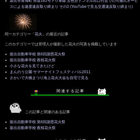
坂出市青海町 県道161号下り車線 五色台トンネル出口付近での可搬式オービ
スによる速度違反取り締まり その2 (YouTubeで見る交通違反取り締まり)
同一カテゴリー「
花火
」の最近の記事
このカテゴリーでは管理人が撮影した花火の写真を掲載しています
坂出自動車学校 第6回謝恩花火祭
坂出自動車学校 夜桜花火祭
小さな花火を見てきたけど
まんのう公園 サマーナイトフェスティバル2011
さかいで大橋まつり海上花火大会を自宅で見る
関 連 す る 記 事
この記事と関連のある記事
坂出自動車学校 第6回謝恩花火祭
坂出自動車学校 夜桜花火祭