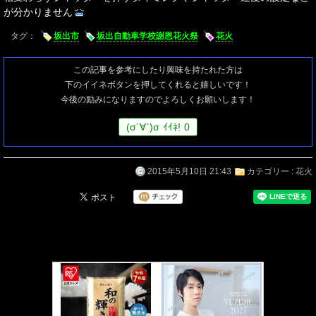
が分かりません
タグ：
坂出市
坂出自動車学校謝恩花火祭
花火
この記事を参考にしたり興味を持たれた方は
下のイイネボタンを押してくれると嬉しいです！
今後の励みになりますのでよろしくお願いします！
(
σ
´∀`)
σ
ｲｲﾈ!
0
2015年5月10日 21:43
カテゴリー :
花火