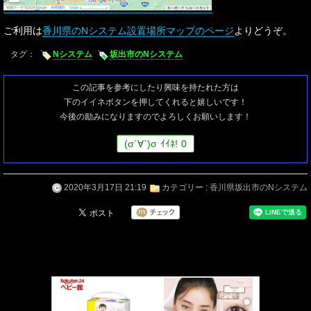
ご利用は
香川県のNシステム設置場所マップのページ
よりどうぞ。
タグ：
Nシステム
坂出市のNシステム
この記事を参考にしたり興味を持たれた方は
下のイイネボタンを押してくれると嬉しいです！
今後の励みになりますのでよろしくお願いします！
(
σ
´∀`)
σ
ｲｲﾈ!
0
2020年3月17日 21:19
カテゴリー :
香川県坂出市のNシステム