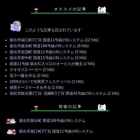
オ ス ス メ の 記 事
このような記事も読まれています
坂出市福江町3丁目 国道11号線のNシステム
(12 hits)
坂出市坂出町 県道186号線のNシステム
(9 hits)
坂出市加茂町 国道11号線のNシステム
(5 hits)
坂出市府中町 国道11号線のNシステム
(3 hits)
国道11号線 坂出IC入り口のオービスが撤去
(2 hits)
テキサス2バーガー
(2 hits)
塩ラー飯を作る
(2 hits)
2009さかいで光輝里フェスティバル
(1 hits)
抹茶チーズケーキを作る
(1 hits)
高松市観光通2丁目･花園町1丁目 県道43号線のNシステム
(1 hits)
前 後 の 記 事
坂出市坂出町 県道186号線のNシステム
坂出市福江町3丁目 国道11号線のNシステム