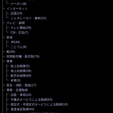
クーポン
(8)
インターネット
話題
(19)
ジェネレーター・解析
(31)
テレビ・新聞
テレビ番組
(39)
CM・広告
(7)
鉄道
JR
(44)
ことでん
(9)
船
(36)
民間航空機・航空祭
(79)
軍事
陸上自衛隊
(5)
海上自衛隊
(38)
航空自衛隊
(69)
米軍
(3)
防災・消防・救急
(17)
警察・交通取締
話題・車両
(10)
可搬式オービスによる取締
(63)
固定式・半固定式オービスによる取締
(10)
速度違反取締
(45)