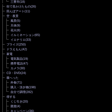
三豊市
(18)
街で見かけたもの
(26)
田んぼアート
(11)
空・夜景
風景
(5)
天体
(9)
花火
(8)
イルミネーション
(65)
イエナリエ
(33)
プライズ
(250)
ドラえもん
(42)
家電
電気製品
(19)
携帯電話
(47)
カメラ
(30)
CD・DVD
(24)
腹へった
外食
(71)
購入・頂き物
(198)
自分で調理
(282)
得する
くじ引き
(20)
懸賞
(4)
キャンペーン
(36)