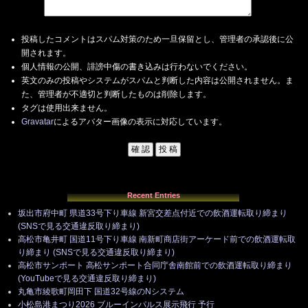
投稿したコメントはスパム対策のため一旦保留とし、管理者の承認後に公
開されます。
個人情報の公開、誹謗中傷の書き込みは行わないでください。
英文のみの投稿やシステムがスパムと判断した内容は公開されません。ま
た、管理者が不適切と判断したものは削除します。
タグは使用出来ません。
Gravatar
によるアバター画像の表示に対応しています。
Recent Entries
坂出市府中町 県道33号下り車線 新宮交差点付近での飲酒運転取り締まり
(SNSで見る交通違反取り締まり)
高松市亀井町 国道11号下り車線 南新町商店街アーケード前での飲酒運転取
り締まり (SNSで見る交通違反取り締まり)
高松市サンポート 高松サンポート合同庁舎南館前での飲酒運転取り締まり
(YouTubeで見る交通違反取り締まり)
丸亀市綾歌町岡田下 国道32号線のNシステム
小松島港まつり2026 ブルーインパルス展示飛行 予行