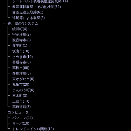
シートベルト装着義務違反取締
(14)
飲酒運転取締・その他検問
(32)
交差点違反取締
(61)
追尾等による取締
(8)
香川県のNシステム
綾川町
(4)
宇多津町
(2)
観音寺市
(8)
琴平町
(1)
坂出市
(18)
さぬき市
(10)
善通寺市
(6)
高松市
(68)
多度津町
(5)
東かがわ市
(6)
丸亀市
(20)
まんのう町
(6)
三木町
(3)
三豊市
(13)
高速道路
(3)
コンピュータ
パソコン
(44)
サーバ
(10)
トレンドマイクロ関連
(13)