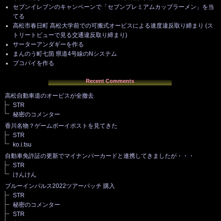
セブンイレブンのキャンペーンで「セブンプレミアムカップラーメン」を当
てる
高松市春日町 高松大学前での可搬式オービスによる速度違反取り締まり (ス
トリートビューで見る交通違反取り締まり)
サーターアンダギーを作る
まんのう町七箇 県道4号線のNシステム
ブコパイを作る
Recent Comments
高松自動車道のオービスが全撤去
STR
秘密のコメンター
香川名物？ゲームボーイポストを見てきた
STR
ko.i.tsu
自動車免許証の更新でマイナンバーカードと連携してきましたが・・・
STR
けんけん
ブルーインパルス2022ツアーパッチ 購入
STR
秘密のコメンター
STR