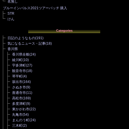
名無し
ブルーインパルス2021ツアーパッチ 購入
STR
けん
Categories
日記のようなもの
(191)
気になるニュース・記事
(18)
香川県
香川県全般
(24)
綾川町
(10)
宇多津町
(27)
観音寺市
(18)
琴平町
(4)
坂出市
(164)
さぬき市
(9)
善通寺市
(11)
高松市
(169)
多度津町
(9)
東かがわ市
(22)
丸亀市
(54)
まんのう町
(24)
三木町
(2)