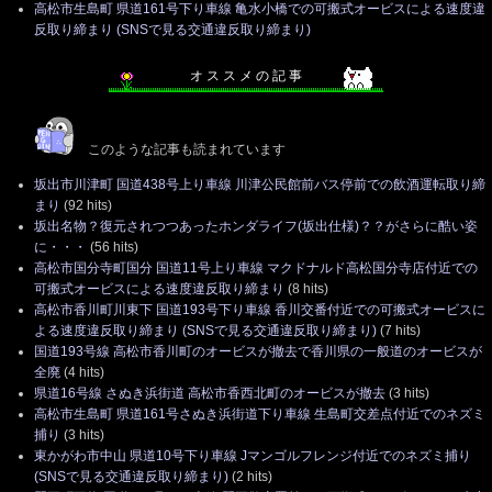
高松市生島町 県道161号下り車線 亀水小橋での可搬式オービスによる速度違
反取り締まり (SNSで見る交通違反取り締まり)
オ ス ス メ の 記 事
このような記事も読まれています
坂出市川津町 国道438号上り車線 川津公民館前バス停前での飲酒運転取り締
まり
(92 hits)
坂出名物？復元されつつあったホンダライフ(坂出仕様)？？がさらに酷い姿
に・・・
(56 hits)
高松市国分寺町国分 国道11号上り車線 マクドナルド高松国分寺店付近での
可搬式オービスによる速度違反取り締まり
(8 hits)
高松市香川町川東下 国道193号下り車線 香川交番付近での可搬式オービスに
よる速度違反取り締まり (SNSで見る交通違反取り締まり)
(7 hits)
国道193号線 高松市香川町のオービスが撤去で香川県の一般道のオービスが
全廃
(4 hits)
県道16号線 さぬき浜街道 高松市香西北町のオービスが撤去
(3 hits)
高松市生島町 県道161号さぬき浜街道下り車線 生島町交差点付近でのネズミ
捕り
(3 hits)
東かがわ市中山 県道10号下り車線 Jマンゴルフレンジ付近でのネズミ捕り
(SNSで見る交通違反取り締まり)
(2 hits)