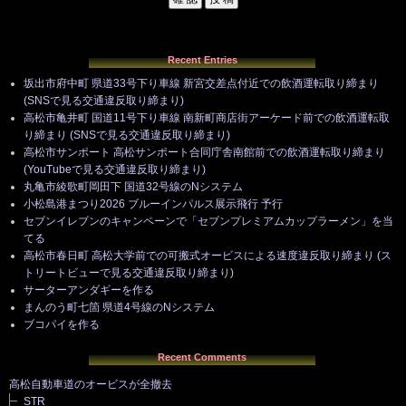
Recent Entries
坂出市府中町 県道33号下り車線 新宮交差点付近での飲酒運転取り締まり
(SNSで見る交通違反取り締まり)
高松市亀井町 国道11号下り車線 南新町商店街アーケード前での飲酒運転取
り締まり (SNSで見る交通違反取り締まり)
高松市サンポート 高松サンポート合同庁舎南館前での飲酒運転取り締まり
(YouTubeで見る交通違反取り締まり)
丸亀市綾歌町岡田下 国道32号線のNシステム
小松島港まつり2026 ブルーインパルス展示飛行 予行
セブンイレブンのキャンペーンで「セブンプレミアムカップラーメン」を当
てる
高松市春日町 高松大学前での可搬式オービスによる速度違反取り締まり (ス
トリートビューで見る交通違反取り締まり)
サーターアンダギーを作る
まんのう町七箇 県道4号線のNシステム
ブコパイを作る
Recent Comments
高松自動車道のオービスが全撤去
STR