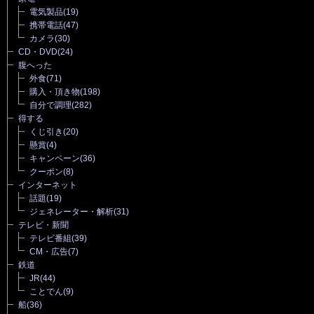
電気製品
(19)
携帯電話
(47)
カメラ
(30)
CD・DVD
(24)
腹へった
外食
(71)
購入・頂き物
(198)
自分で調理
(282)
得する
くじ引き
(20)
懸賞
(4)
キャンペーン
(36)
クーポン
(8)
インターネット
話題
(19)
ジェネレーター・解析
(31)
テレビ・新聞
テレビ番組
(39)
CM・広告
(7)
鉄道
JR
(44)
ことでん
(9)
船
(36)