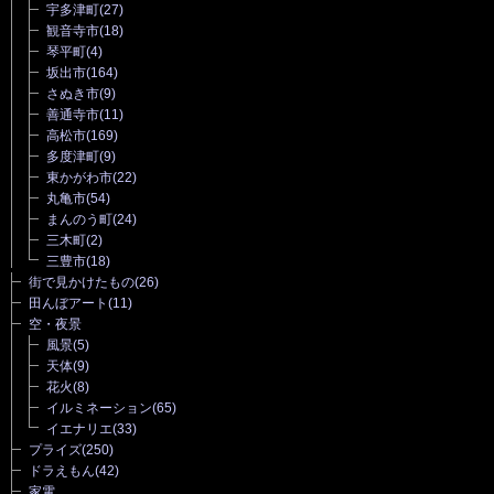
宇多津町
(27)
観音寺市
(18)
琴平町
(4)
坂出市
(164)
さぬき市
(9)
善通寺市
(11)
高松市
(169)
多度津町
(9)
東かがわ市
(22)
丸亀市
(54)
まんのう町
(24)
三木町
(2)
三豊市
(18)
街で見かけたもの
(26)
田んぼアート
(11)
空・夜景
風景
(5)
天体
(9)
花火
(8)
イルミネーション
(65)
イエナリエ
(33)
プライズ
(250)
ドラえもん
(42)
家電