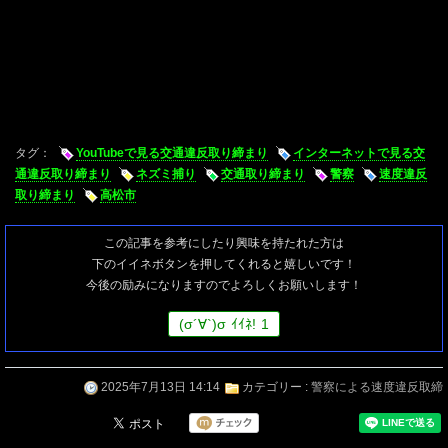
タグ：
YouTubeで見る交通違反取り締まり
インターネットで見る交
通違反取り締まり
ネズミ捕り
交通取り締まり
警察
速度違反
取り締まり
高松市
この記事を参考にしたり興味を持たれた方は
下のイイネボタンを押してくれると嬉しいです！
今後の励みになりますのでよろしくお願いします！
(
σ
´∀`)
σ
ｲｲﾈ!
1
2025年7月13日 14:14
カテゴリー :
警察による速度違反取締