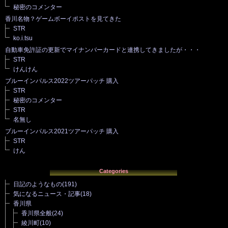
秘密のコメンター
香川名物？ゲームボーイポストを見てきた
STR
ko.i.tsu
自動車免許証の更新でマイナンバーカードと連携してきましたが・・・
STR
けんけん
ブルーインパルス2022ツアーパッチ 購入
STR
秘密のコメンター
STR
名無し
ブルーインパルス2021ツアーパッチ 購入
STR
けん
Categories
日記のようなもの
(191)
気になるニュース・記事
(18)
香川県
香川県全般
(24)
綾川町
(10)