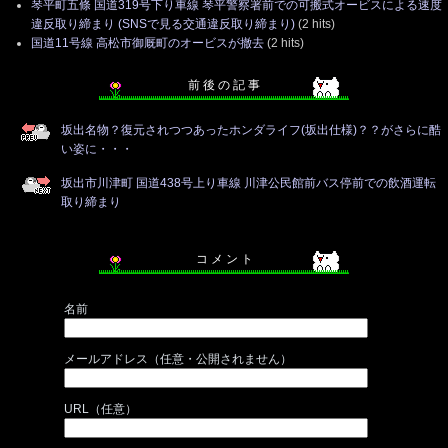
琴平町五條 国道319号下り車線 琴平警察署前での可搬式オービスによる速度
違反取り締まり (SNSで見る交通違反取り締まり)
(2 hits)
国道11号線 高松市御厩町のオービスが撤去
(2 hits)
前 後 の 記 事
坂出名物？復元されつつあったホンダライフ(坂出仕様)？？がさらに酷
い姿に・・・
坂出市川津町 国道438号上り車線 川津公民館前バス停前での飲酒運転
取り締まり
コ メ ン ト
名前
メールアドレス（任意・公開されません）
URL（任意）