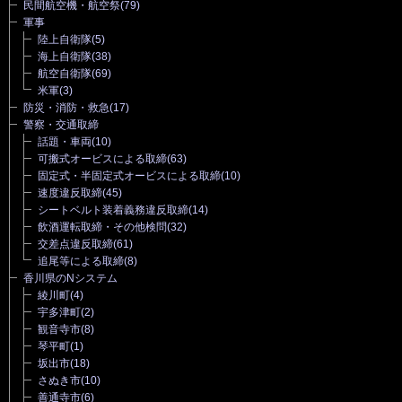
民間航空機・航空祭
(79)
軍事
陸上自衛隊
(5)
海上自衛隊
(38)
航空自衛隊
(69)
米軍
(3)
防災・消防・救急
(17)
警察・交通取締
話題・車両
(10)
可搬式オービスによる取締
(63)
固定式・半固定式オービスによる取締
(10)
速度違反取締
(45)
シートベルト装着義務違反取締
(14)
飲酒運転取締・その他検問
(32)
交差点違反取締
(61)
追尾等による取締
(8)
香川県のNシステム
綾川町
(4)
宇多津町
(2)
観音寺市
(8)
琴平町
(1)
坂出市
(18)
さぬき市
(10)
善通寺市
(6)