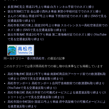
多度津町見立 県道21号上り車線 白方トンネル手前でのネズミ捕り
坂出市旭町1丁目 金山通り西向き車線 東部小学校付近ででのネズミ捕り
まんのう町後山 県道197号上り車線 下所池付近でのネズミ捕り (SNSで見る
交通違反取り締まり)
高松市香川町川東上 国道193号上り車線 スカイレンタカー高松空港店前での
ネズミ捕り (SNSで見る交通違反取り締まり)
坂出市青海町 県道161号下り車線 第二青海橋付近でのネズミ捕り (YouTube
で見る交通違反取り締まり)
同一カテゴリー「
香川県高松市
」の最近の記事
このカテゴリーでは香川県高松市での催し物や出来事などを掲載しています
高松市亀井町 国道11号下り車線 南新町商店街アーケード前での飲酒運転取
り締まり (SNSで見る交通違反取り締まり)
高松市サンポート 高松サンポート合同庁舎南館前での飲酒運転取り締まり
(YouTubeで見る交通違反取り締まり)
高松市春日町 高松大学前での可搬式オービスによる速度違反取り締まり (ス
トリートビューで見る交通違反取り締まり)
高松市国分寺町国分 国道11号上り車線 府中高架橋での可搬式オービスによ
る速度違反取り締まり