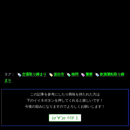
タグ：
交通取り締まり
坂出市
検問
警察
飲酒運転取り締
まり
この記事を参考にしたり興味を持たれた方は
下のイイネボタンを押してくれると嬉しいです！
今後の励みになりますのでよろしくお願いします！
(
σ
´∀`)
σ
ｲｲﾈ!
1