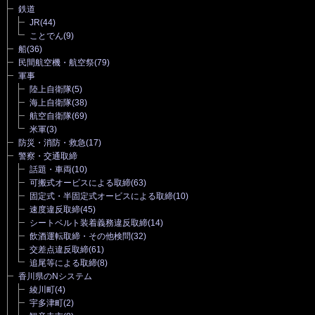
鉄道
JR
(44)
ことでん
(9)
船
(36)
民間航空機・航空祭
(79)
軍事
陸上自衛隊
(5)
海上自衛隊
(38)
航空自衛隊
(69)
米軍
(3)
防災・消防・救急
(17)
警察・交通取締
話題・車両
(10)
可搬式オービスによる取締
(63)
固定式・半固定式オービスによる取締
(10)
速度違反取締
(45)
シートベルト装着義務違反取締
(14)
飲酒運転取締・その他検問
(32)
交差点違反取締
(61)
追尾等による取締
(8)
香川県のNシステム
綾川町
(4)
宇多津町
(2)