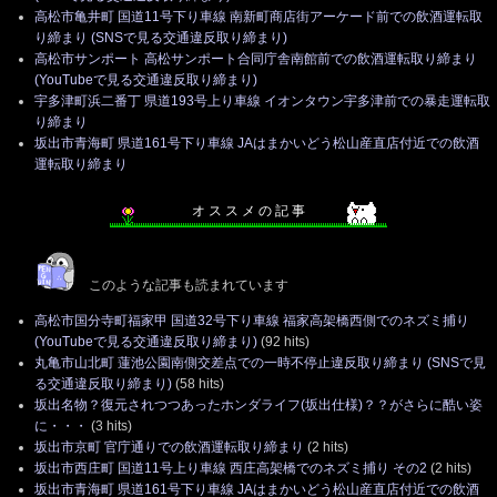
高松市亀井町 国道11号下り車線 南新町商店街アーケード前での飲酒運転取
り締まり (SNSで見る交通違反取り締まり)
高松市サンポート 高松サンポート合同庁舎南館前での飲酒運転取り締まり
(YouTubeで見る交通違反取り締まり)
宇多津町浜二番丁 県道193号上り車線 イオンタウン宇多津前での暴走運転取
り締まり
坂出市青海町 県道161号下り車線 JAはまかいどう松山産直店付近での飲酒
運転取り締まり
オ ス ス メ の 記 事
このような記事も読まれています
高松市国分寺町福家甲 国道32号下り車線 福家高架橋西側でのネズミ捕り
(YouTubeで見る交通違反取り締まり)
(92 hits)
丸亀市山北町 蓮池公園南側交差点での一時不停止違反取り締まり (SNSで見
る交通違反取り締まり)
(58 hits)
坂出名物？復元されつつあったホンダライフ(坂出仕様)？？がさらに酷い姿
に・・・
(3 hits)
坂出市京町 官庁通りでの飲酒運転取り締まり
(2 hits)
坂出市西庄町 国道11号上り車線 西庄高架橋でのネズミ捕り その2
(2 hits)
坂出市青海町 県道161号下り車線 JAはまかいどう松山産直店付近での飲酒