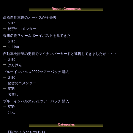
Recent Comments
高松自動車道のオービスが全撤去
STR
秘密のコメンター
香川名物？ゲームボーイポストを見てきた
STR
ko.i.tsu
自動車免許証の更新でマイナンバーカードと連携してきましたが・・・
STR
けんけん
ブルーインパルス2022ツアーパッチ 購入
STR
秘密のコメンター
STR
名無し
ブルーインパルス2021ツアーパッチ 購入
STR
けん
Categories
日記のようなもの
(191)