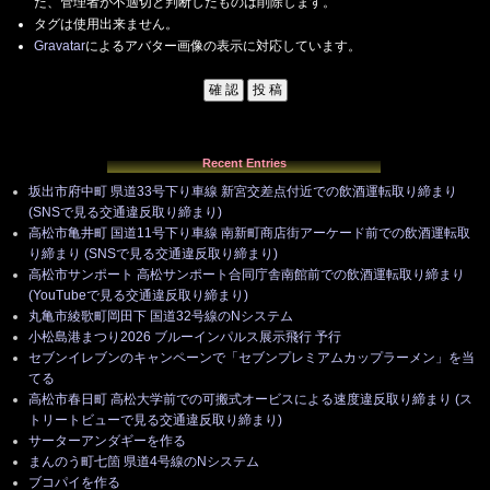
た、管理者が不適切と判断したものは削除します。
タグは使用出来ません。
Gravatar
によるアバター画像の表示に対応しています。
Recent Entries
坂出市府中町 県道33号下り車線 新宮交差点付近での飲酒運転取り締まり
(SNSで見る交通違反取り締まり)
高松市亀井町 国道11号下り車線 南新町商店街アーケード前での飲酒運転取
り締まり (SNSで見る交通違反取り締まり)
高松市サンポート 高松サンポート合同庁舎南館前での飲酒運転取り締まり
(YouTubeで見る交通違反取り締まり)
丸亀市綾歌町岡田下 国道32号線のNシステム
小松島港まつり2026 ブルーインパルス展示飛行 予行
セブンイレブンのキャンペーンで「セブンプレミアムカップラーメン」を当
てる
高松市春日町 高松大学前での可搬式オービスによる速度違反取り締まり (ス
トリートビューで見る交通違反取り締まり)
サーターアンダギーを作る
まんのう町七箇 県道4号線のNシステム
ブコパイを作る