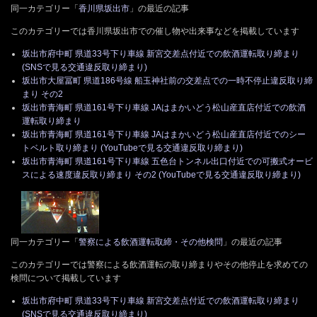
同一カテゴリー「
香川県坂出市
」の最近の記事
このカテゴリーでは香川県坂出市での催し物や出来事などを掲載しています
坂出市府中町 県道33号下り車線 新宮交差点付近での飲酒運転取り締まり
(SNSで見る交通違反取り締まり)
坂出市大屋冨町 県道186号線 船玉神社前の交差点での一時不停止違反取り締
まり その2
坂出市青海町 県道161号下り車線 JAはまかいどう松山産直店付近での飲酒
運転取り締まり
坂出市青海町 県道161号下り車線 JAはまかいどう松山産直店付近でのシー
トベルト取り締まり (YouTubeで見る交通違反取り締まり)
坂出市青海町 県道161号下り車線 五色台トンネル出口付近での可搬式オービ
スによる速度違反取り締まり その2 (YouTubeで見る交通違反取り締まり)
同一カテゴリー「
警察による飲酒運転取締・その他検問
」の最近の記事
このカテゴリーでは警察による飲酒運転の取り締まりやその他停止を求めての
検問について掲載しています
坂出市府中町 県道33号下り車線 新宮交差点付近での飲酒運転取り締まり
(SNSで見る交通違反取り締まり)