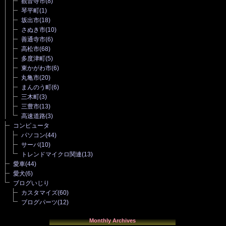
観音寺市
(8)
琴平町
(1)
坂出市
(18)
さぬき市
(10)
善通寺市
(6)
高松市
(68)
多度津町
(5)
東かがわ市
(6)
丸亀市
(20)
まんのう町
(6)
三木町
(3)
三豊市
(13)
高速道路
(3)
コンピュータ
パソコン
(44)
サーバ
(10)
トレンドマイクロ関連
(13)
愛車
(44)
愛犬
(6)
ブログいじり
カスタマイズ
(60)
ブログパーツ
(12)
Monthly Archives