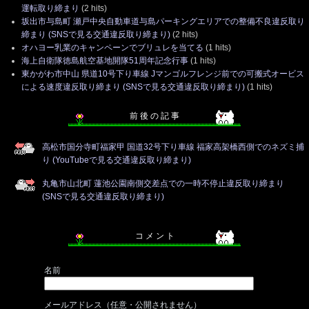
運転取り締まり
(2 hits)
坂出市与島町 瀬戸中央自動車道与島パーキングエリアでの整備不良違反取り
締まり (SNSで見る交通違反取り締まり)
(2 hits)
オハヨー乳業のキャンペーンでブリュレを当てる
(1 hits)
海上自衛隊徳島航空基地開隊51周年記念行事
(1 hits)
東かがわ市中山 県道10号下り車線 Jマンゴルフレンジ前での可搬式オービス
による速度違反取り締まり (SNSで見る交通違反取り締まり)
(1 hits)
前 後 の 記 事
高松市国分寺町福家甲 国道32号下り車線 福家高架橋西側でのネズミ捕
り (YouTubeで見る交通違反取り締まり)
丸亀市山北町 蓮池公園南側交差点での一時不停止違反取り締まり
(SNSで見る交通違反取り締まり)
コ メ ン ト
名前
メールアドレス（任意・公開されません）