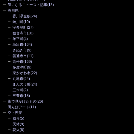
気になるニュース・記事
(18)
香川県
香川県全般
(24)
綾川町
(10)
宇多津町
(27)
観音寺市
(18)
琴平町
(4)
坂出市
(164)
さぬき市
(9)
善通寺市
(11)
高松市
(169)
多度津町
(9)
東かがわ市
(22)
丸亀市
(54)
まんのう町
(24)
三木町
(2)
三豊市
(18)
街で見かけたもの
(26)
田んぼアート
(11)
空・夜景
風景
(5)
天体
(9)
花火
(8)