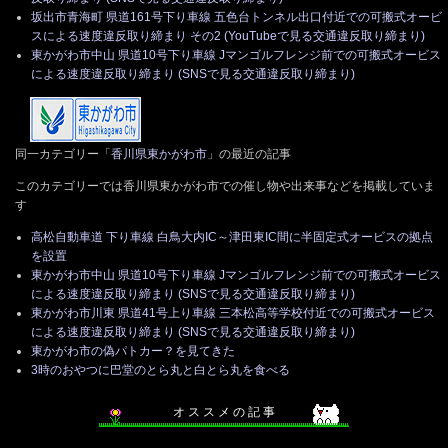
坂出市青海町 県道161号下り車線 五色台トンネル出口付近での可搬式オービ
スによる速度違反取り締まり その2 (YouTubeで見る交通違反取り締まり)
東かがわ市中山 県道10号下り車線 Jマンゴルフレンジ前での可搬式オービス
による速度違反取り締まり (SNSで見る交通違反取り締まり)
同一カテゴリー「
香川県東かがわ市
」の最近の記事
このカテゴリーでは香川県東かがわ市での催し物や出来事などを掲載していま
す
高松自動車道 下り車線 白鳥大内IC～津田東IC間に半固定式オービスの拠点
を設置
東かがわ市中山 県道10号下り車線 Jマンゴルフレンジ前での可搬式オービス
による速度違反取り締まり (SNSで見る交通違反取り締まり)
東かがわ市川東 県道41号上り車線 三本松高等学校付近での可搬式オービス
による速度違反取り締まり (SNSで見る交通違反取り締まり)
東かがわ市の偽パトカー？を見てきた
3時のおやつに巴堂のとら丸と白とら丸を食べる
オ ス ス メ の 記 事