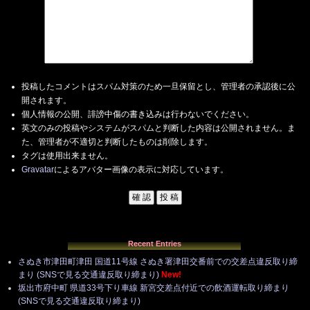
投稿したコメントはスパム対策のため一旦保留とし、管理者の承認後に公
開されます。
個人情報の公開、誹謗中傷の書き込みは行わないでください。
英文のみの投稿やシステムがスパムと判断した内容は公開されません。ま
た、管理者が不適切と判断したものは削除します。
タグは使用出来ません。
Gravatar
によるアバター画像の表示に対応しています。
Recent Entries
さぬき市津田町津田 国道11号線 さぬき署津田交番前での交差点違反取り締
まり (SNSで見る交通違反取り締まり)
New!
坂出市府中町 県道33号下り車線 新宮交差点付近での飲酒運転取り締まり
(SNSで見る交通違反取り締まり)