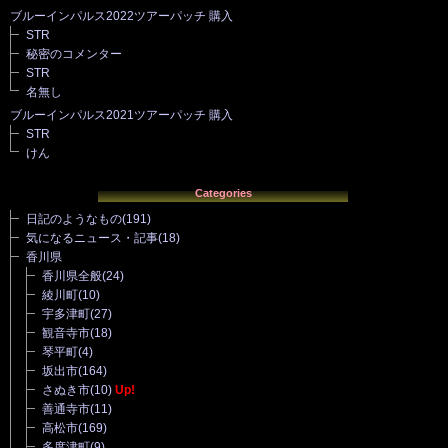
ブルーインパルス2022ツアーパッチ 購入
STR
秘密のコメンター
STR
名無し
ブルーインパルス2021ツアーパッチ 購入
STR
けん
Categories
日記のようなもの
(191)
気になるニュース・記事
(18)
香川県
香川県全般
(24)
綾川町
(10)
宇多津町
(27)
観音寺市
(18)
琴平町
(4)
坂出市
(164)
さぬき市
(10)
Up!
善通寺市
(11)
高松市
(169)
多度津町
(9)