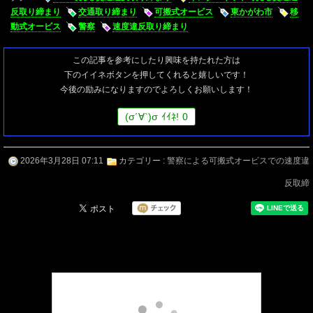
反取り締まり
交通取り締まり
可搬式オービス
東かがわ市
移
動式オービス
警察
速度違反取り締まり
この記事を参考にしたり興味を持たれた方は
下のイイネボタンを押してくれると嬉しいです！
今後の励みになりますのでよろしくお願いします！
(
σ
´∀`)
σ
ｲｲﾈ!
0
2026年3月28日 07:11
カテゴリー :
警察による可搬式オービスでの速度違
反取締