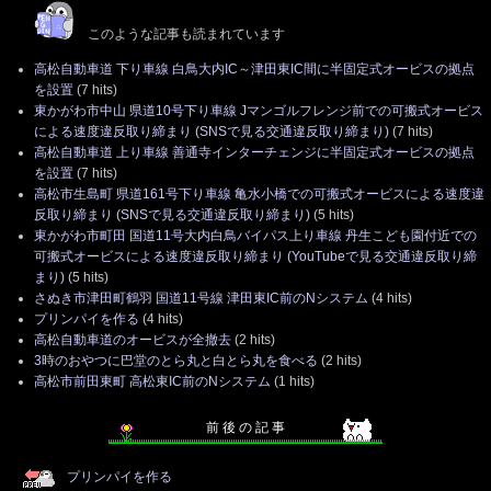
このような記事も読まれています
高松自動車道 下り車線 白鳥大内IC～津田東IC間に半固定式オービスの拠点
を設置
(7 hits)
東かがわ市中山 県道10号下り車線 Jマンゴルフレンジ前での可搬式オービス
による速度違反取り締まり (SNSで見る交通違反取り締まり)
(7 hits)
高松自動車道 上り車線 善通寺インターチェンジに半固定式オービスの拠点
を設置
(7 hits)
高松市生島町 県道161号下り車線 亀水小橋での可搬式オービスによる速度違
反取り締まり (SNSで見る交通違反取り締まり)
(5 hits)
東かがわ市町田 国道11号大内白鳥バイパス上り車線 丹生こども園付近での
可搬式オービスによる速度違反取り締まり (YouTubeで見る交通違反取り締
まり)
(5 hits)
さぬき市津田町鶴羽 国道11号線 津田東IC前のNシステム
(4 hits)
プリンパイを作る
(4 hits)
高松自動車道のオービスが全撤去
(2 hits)
3時のおやつに巴堂のとら丸と白とら丸を食べる
(2 hits)
高松市前田東町 高松東IC前のNシステム
(1 hits)
前 後 の 記 事
プリンパイを作る