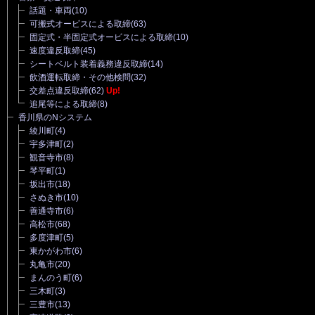
話題・車両
(10)
可搬式オービスによる取締
(63)
固定式・半固定式オービスによる取締
(10)
速度違反取締
(45)
シートベルト装着義務違反取締
(14)
飲酒運転取締・その他検問
(32)
交差点違反取締
(62)
Up!
追尾等による取締
(8)
香川県のNシステム
綾川町
(4)
宇多津町
(2)
観音寺市
(8)
琴平町
(1)
坂出市
(18)
さぬき市
(10)
善通寺市
(6)
高松市
(68)
多度津町
(5)
東かがわ市
(6)
丸亀市
(20)
まんのう町
(6)
三木町
(3)
三豊市
(13)