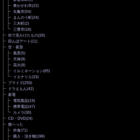
東かがわ市
(22)
丸亀市
(54)
まんのう町
(24)
三木町
(2)
三豊市
(18)
街で見かけたもの
(26)
田んぼアート
(11)
空・夜景
風景
(5)
天体
(9)
花火
(8)
イルミネーション
(65)
イエナリエ
(33)
プライズ
(250)
ドラえもん
(42)
家電
電気製品
(19)
携帯電話
(47)
カメラ
(30)
CD・DVD
(24)
腹へった
外食
(71)
購入・頂き物
(198)