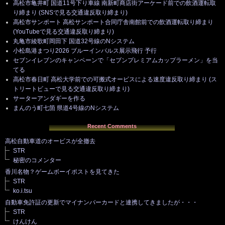
高松市亀井町 国道11号下り車線 南新町商店街アーケード前での飲酒運転取
り締まり (SNSで見る交通違反取り締まり)
高松市サンポート 高松サンポート合同庁舎南館前での飲酒運転取り締まり
(YouTubeで見る交通違反取り締まり)
丸亀市綾歌町岡田下 国道32号線のNシステム
小松島港まつり2026 ブルーインパルス展示飛行 予行
セブンイレブンのキャンペーンで「セブンプレミアムカップラーメン」を当
てる
高松市春日町 高松大学前での可搬式オービスによる速度違反取り締まり (ス
トリートビューで見る交通違反取り締まり)
サーターアンダギーを作る
まんのう町七箇 県道4号線のNシステム
Recent Comments
高松自動車道のオービスが全撤去
STR
秘密のコメンター
香川名物？ゲームボーイポストを見てきた
STR
ko.i.tsu
自動車免許証の更新でマイナンバーカードと連携してきましたが・・・
STR
けんけん