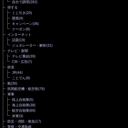
自分で調理
(282)
得する
くじ引き
(20)
懸賞
(4)
キャンペーン
(36)
クーポン
(8)
インターネット
話題
(19)
ジェネレーター・解析
(31)
テレビ・新聞
テレビ番組
(39)
CM・広告
(7)
鉄道
JR
(44)
ことでん
(9)
船
(36)
民間航空機・航空祭
(79)
軍事
陸上自衛隊
(5)
海上自衛隊
(38)
航空自衛隊
(69)
米軍
(3)
防災・消防・救急
(17)
警察・交通取締