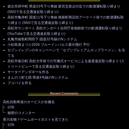
坂出市府中町 県道33号下り車線 新宮交差点付近での飲酒運転取り締まり
(SNSで見る交通違反取り締まり)
高松市亀井町 国道11号下り車線 南新町商店街アーケード前での飲酒運転取
り締まり (SNSで見る交通違反取り締まり)
高松市サンポート 高松サンポート合同庁舎南館前での飲酒運転取り締まり
(YouTubeで見る交通違反取り締まり)
丸亀市綾歌町岡田下 国道32号線のNシステム
小松島港まつり2026 ブルーインパルス展示飛行 予行
セブンイレブンのキャンペーンで「セブンプレミアムカップラーメン」を当
てる
高松市春日町 高松大学前での可搬式オービスによる速度違反取り締まり (ス
トリートビューで見る交通違反取り締まり)
サーターアンダギーを作る
まんのう町七箇 県道4号線のNシステム
ブコパイを作る
Recent Comments
高松自動車道のオービスが全撤去
STR
秘密のコメンター
香川名物？ゲームボーイポストを見てきた
STR