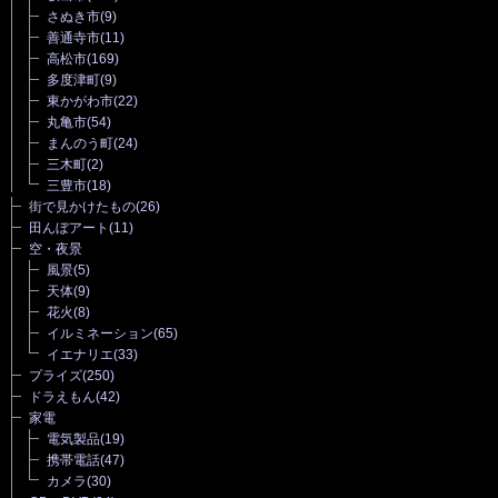
さぬき市
(9)
善通寺市
(11)
高松市
(169)
多度津町
(9)
東かがわ市
(22)
丸亀市
(54)
まんのう町
(24)
三木町
(2)
三豊市
(18)
街で見かけたもの
(26)
田んぼアート
(11)
空・夜景
風景
(5)
天体
(9)
花火
(8)
イルミネーション
(65)
イエナリエ
(33)
プライズ
(250)
ドラえもん
(42)
家電
電気製品
(19)
携帯電話
(47)
カメラ
(30)