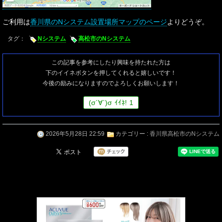
ご利用は
香川県のNシステム設置場所マップのページ
よりどうぞ。
タグ：
Nシステム
高松市のNシステム
この記事を参考にしたり興味を持たれた方は
下のイイネボタンを押してくれると嬉しいです！
今後の励みになりますのでよろしくお願いします！
(
σ
´∀`)
σ
ｲｲﾈ!
1
2026年5月28日 22:59
カテゴリー :
香川県高松市のNシステム