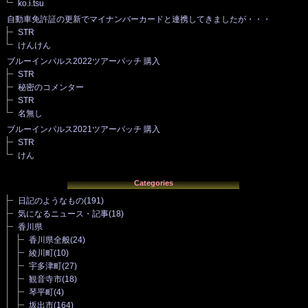
ko.i.tsu
自動車免許証の更新でマイナンバーカードと連携してきましたが・・・
STR
けんけん
ブルーインパルス2022ツアーパッチ 購入
STR
秘密のコメンター
STR
名無し
ブルーインパルス2021ツアーパッチ 購入
STR
けん
Categories
日記のようなもの
(191)
気になるニュース・記事
(18)
香川県
香川県全般
(24)
綾川町
(10)
宇多津町
(27)
観音寺市
(18)
琴平町
(4)
坂出市
(164)