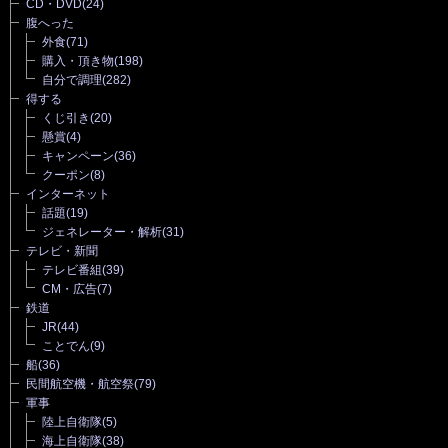
CD・DVD
(24)
腹へった
外食
(71)
購入・頂き物
(198)
自分で調理
(282)
得する
くじ引き
(20)
懸賞
(4)
キャンペーン
(36)
クーポン
(8)
インターネット
話題
(19)
ジェネレーター・解析
(31)
テレビ・新聞
テレビ番組
(39)
CM・広告
(7)
鉄道
JR
(44)
ことでん
(9)
船
(36)
民間航空機・航空祭
(79)
軍事
陸上自衛隊
(5)
海上自衛隊
(38)