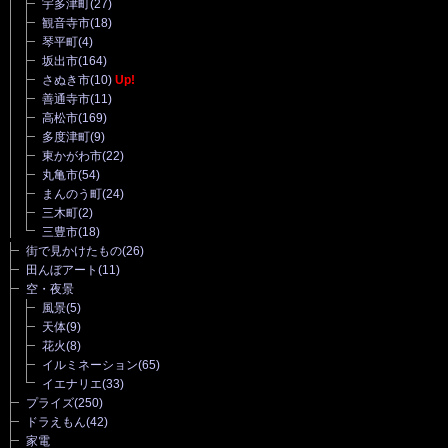
宇多津町
(27)
観音寺市
(18)
琴平町
(4)
坂出市
(164)
さぬき市
(10)
Up!
善通寺市
(11)
高松市
(169)
多度津町
(9)
東かがわ市
(22)
丸亀市
(54)
まんのう町
(24)
三木町
(2)
三豊市
(18)
街で見かけたもの
(26)
田んぼアート
(11)
空・夜景
風景
(5)
天体
(9)
花火
(8)
イルミネーション
(65)
イエナリエ
(33)
プライズ
(250)
ドラえもん
(42)
家電