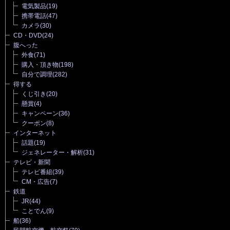
電気製品
(19)
携帯電話
(47)
カメラ
(30)
CD・DVD
(24)
腹へった
外食
(71)
購入・頂き物
(198)
自分で調理
(282)
得する
くじ引き
(20)
懸賞
(4)
キャンペーン
(36)
クーポン
(8)
インターネット
話題
(19)
ジェネレーター・解析
(31)
テレビ・新聞
テレビ番組
(39)
CM・広告
(7)
鉄道
JR
(44)
ことでん
(9)
船
(36)