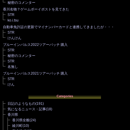
秘密のコメンター
香川名物？ゲームボーイポストを見てきた
STR
ko.i.tsu
自動車免許証の更新でマイナンバーカードと連携してきましたが・・・
STR
けんけん
ブルーインパルス2022ツアーパッチ 購入
STR
秘密のコメンター
STR
名無し
ブルーインパルス2021ツアーパッチ 購入
STR
けん
Categories
日記のようなもの
(191)
気になるニュース・記事
(18)
香川県
香川県全般
(24)
綾川町
(10)