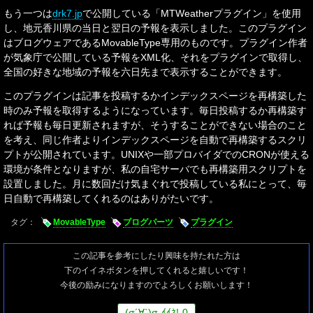
もう一つは
drk7.jp
で公開している「MTWeatherプラグイン」を使用
し、地元香川県の当日と翌日の予報を表示しました。このプラグイン
はブログウェアであるMovableType専用のものです。プラグイン作者
が気象庁で公開している予報をXML化、それをプラグインで取得し、
全国の好きな地域の予報を六日先まで表示することができます。
このプラグインは記事を投稿するかインデックスページを再構築した
時のみ予報を取得するようになっています。毎日投稿するか再構築す
れば予報も毎日更新されますが、そうすることができない場合のこと
を考え、同じ作者よりインデックスページを自動で再構築するスクリ
プトが公開されています。UNIXや一部プロバイダでのCRONが使える
環境が条件となりますが、私の自宅サーバでも再構築用スクリプトを
設置しました。月に数回だけ気まぐれで投稿している私にとって、毎
日自動で再構築してくれるのはありがたいです。
タグ：
MovableType
ブログパーツ
プラグイン
この記事を参考にしたり興味を持たれた方は
下のイイネボタンを押してくれると嬉しいです！
今後の励みになりますのでよろしくお願いします！
(
σ
´∀`)
σ
ｲｲﾈ!
0