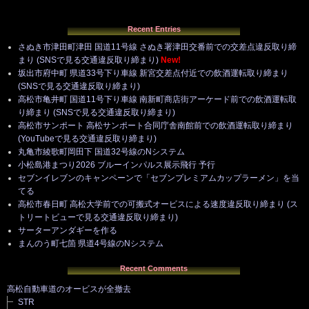
Recent Entries
さぬき市津田町津田 国道11号線 さぬき署津田交番前での交差点違反取り締
まり (SNSで見る交通違反取り締まり)
New!
坂出市府中町 県道33号下り車線 新宮交差点付近での飲酒運転取り締まり
(SNSで見る交通違反取り締まり)
高松市亀井町 国道11号下り車線 南新町商店街アーケード前での飲酒運転取
り締まり (SNSで見る交通違反取り締まり)
高松市サンポート 高松サンポート合同庁舎南館前での飲酒運転取り締まり
(YouTubeで見る交通違反取り締まり)
丸亀市綾歌町岡田下 国道32号線のNシステム
小松島港まつり2026 ブルーインパルス展示飛行 予行
セブンイレブンのキャンペーンで「セブンプレミアムカップラーメン」を当
てる
高松市春日町 高松大学前での可搬式オービスによる速度違反取り締まり (ス
トリートビューで見る交通違反取り締まり)
サーターアンダギーを作る
まんのう町七箇 県道4号線のNシステム
Recent Comments
高松自動車道のオービスが全撤去
STR