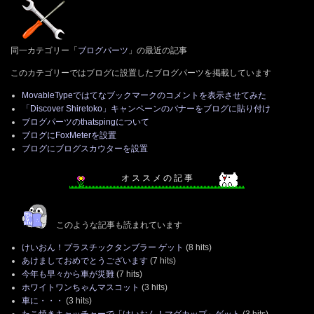
同一カテゴリー「
ブログパーツ
」の最近の記事
このカテゴリーではブログに設置したブログパーツを掲載しています
MovableTypeではてなブックマークのコメントを表示させてみた
「Discover Shiretoko」キャンペーンのバナーをブログに貼り付け
ブログパーツのthatspingについて
ブログにFoxMeterを設置
ブログにブログスカウターを設置
オ ス ス メ の 記 事
このような記事も読まれています
けいおん！プラスチックタンブラー ゲット
(8 hits)
あけましておめでとうございます
(7 hits)
今年も早々から車が災難
(7 hits)
ホワイトワンちゃんマスコット
(3 hits)
車に・・・
(3 hits)
たこ焼きキャッチャーで「けいおん！マグカップ」ゲット
(3 hits)