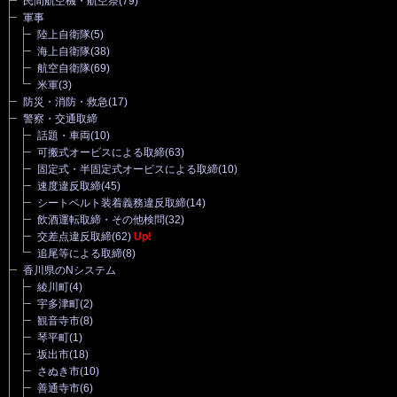
民間航空機・航空祭
(79)
軍事
陸上自衛隊
(5)
海上自衛隊
(38)
航空自衛隊
(69)
米軍
(3)
防災・消防・救急
(17)
警察・交通取締
話題・車両
(10)
可搬式オービスによる取締
(63)
固定式・半固定式オービスによる取締
(10)
速度違反取締
(45)
シートベルト装着義務違反取締
(14)
飲酒運転取締・その他検問
(32)
交差点違反取締
(62)
Up!
追尾等による取締
(8)
香川県のNシステム
綾川町
(4)
宇多津町
(2)
観音寺市
(8)
琴平町
(1)
坂出市
(18)
さぬき市
(10)
善通寺市
(6)