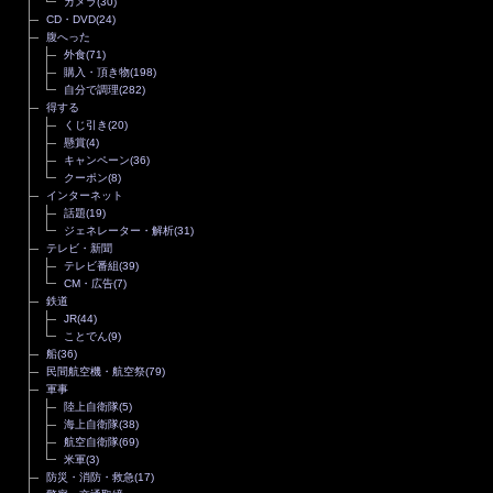
カメラ
(30)
CD・DVD
(24)
腹へった
外食
(71)
購入・頂き物
(198)
自分で調理
(282)
得する
くじ引き
(20)
懸賞
(4)
キャンペーン
(36)
クーポン
(8)
インターネット
話題
(19)
ジェネレーター・解析
(31)
テレビ・新聞
テレビ番組
(39)
CM・広告
(7)
鉄道
JR
(44)
ことでん
(9)
船
(36)
民間航空機・航空祭
(79)
軍事
陸上自衛隊
(5)
海上自衛隊
(38)
航空自衛隊
(69)
米軍
(3)
防災・消防・救急
(17)