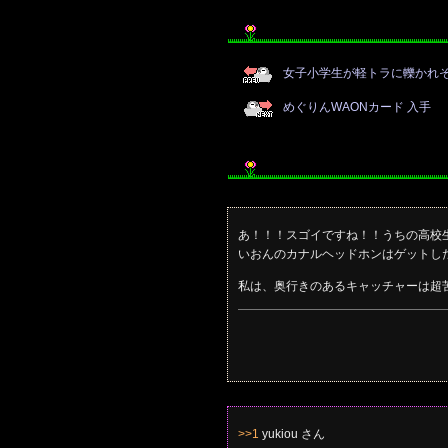
女子小学生が軽トラに轢かれ
めぐりんWAONカード 入手
あ！！！スゴイですね！！うちの高校
いおんのカナルヘッドホンはゲットし
私は、奥行きのあるキャッチャーは超
>>1
yukiou さん