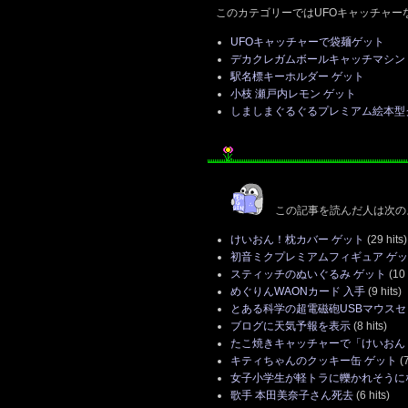
このカテゴリーではUFOキャッチャー
UFOキャッチャーで袋麺ゲット
デカクレガムボールキャッチマシン
駅名標キーホルダー ゲット
小枝 瀬戸内レモン ゲット
しましまぐるぐるプレミアム絵本型
この記事を読んだ人は次の
けいおん！枕カバー ゲット
(29 hits)
初音ミクプレミアムフィギュア ゲ
スティッチのぬいぐるみ ゲット
(10 
めぐりんWAONカード 入手
(9 hits)
とある科学の超電磁砲USBマウスセ
ブログに天気予報を表示
(8 hits)
たこ焼きキャッチャーで「けいおん
キティちゃんのクッキー缶 ゲット
(7
女子小学生が軽トラに轢かれそうに
歌手 本田美奈子さん死去
(6 hits)