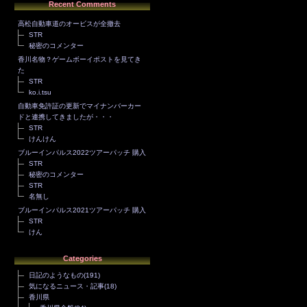
Recent Comments
高松自動車道のオービスが全撤去
STR
秘密のコメンター
香川名物？ゲームボーイポストを見てき
た
STR
ko.i.tsu
自動車免許証の更新でマイナンバーカー
ドと連携してきましたが・・・
STR
けんけん
ブルーインパルス2022ツアーパッチ 購入
STR
秘密のコメンター
STR
名無し
ブルーインパルス2021ツアーパッチ 購入
STR
けん
Categories
日記のようなもの
(191)
気になるニュース・記事
(18)
香川県