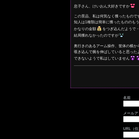
息子さん、けいおん大好きですか
この景品、私は何気なく獲ったもので
知人は1種類は簡単に獲ったもののもう
かなりの金額
をつぎ込んだようで
結局獲れなかったのですが
奥行きのあるアーム操作、筐体の横か
覗き込んで腕を伸ばしていると思った
できないようで私はしていません
名前
メールア
URL（