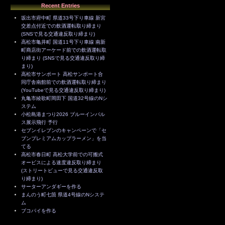
Recent Entries
坂出市府中町 県道33号下り車線 新宮
交差点付近での飲酒運転取り締まり
(SNSで見る交通違反取り締まり)
高松市亀井町 国道11号下り車線 南新
町商店街アーケード前での飲酒運転取
り締まり (SNSで見る交通違反取り締
まり)
高松市サンポート 高松サンポート合
同庁舎南館前での飲酒運転取り締まり
(YouTubeで見る交通違反取り締まり)
丸亀市綾歌町岡田下 国道32号線のNシ
ステム
小松島港まつり2026 ブルーインパル
ス展示飛行 予行
セブンイレブンのキャンペーンで「セ
ブンプレミアムカップラーメン」を当
てる
高松市春日町 高松大学前での可搬式
オービスによる速度違反取り締まり
(ストリートビューで見る交通違反取
り締まり)
サーターアンダギーを作る
まんのう町七箇 県道4号線のNシステ
ム
ブコパイを作る