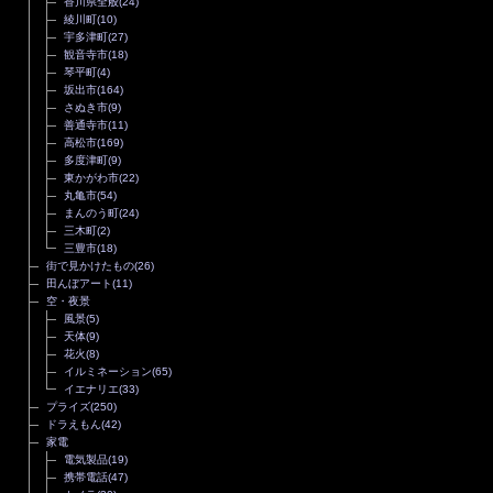
香川県全般
(24)
綾川町
(10)
宇多津町
(27)
観音寺市
(18)
琴平町
(4)
坂出市
(164)
さぬき市
(9)
善通寺市
(11)
高松市
(169)
多度津町
(9)
東かがわ市
(22)
丸亀市
(54)
まんのう町
(24)
三木町
(2)
三豊市
(18)
街で見かけたもの
(26)
田んぼアート
(11)
空・夜景
風景
(5)
天体
(9)
花火
(8)
イルミネーション
(65)
イエナリエ
(33)
プライズ
(250)
ドラえもん
(42)
家電
電気製品
(19)
携帯電話
(47)