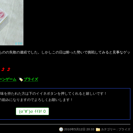
ものの失敗の連続でした。しかしこの日は酔った勢いで挑戦してみると見事なゲッ
ーンゲーム
プライズ
興味を持たれた方は
下のイイネボタンを押してくれると嬉しいです！
の励みになりますのでよろしくお願いします！
(
σ
´∀`)
σ
ｲｲﾈ!
0
2010年5月12日 20:33
カテゴリー :
プライズ