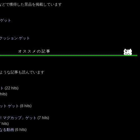
などで獲得した景品を掲載しています
 ゲット
クッション ゲット
オ ス ス メ の 記 事
ような記事も読んでいます
ット
(22 hits)
hits)
ット ゲット
(8 hits)
！マグカップ」ゲット
(7 hits)
 hits)
なる動画
(6 hits)