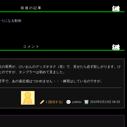
前 後 の 記 事
そうになる動画
コ メ ン ト
生の長男が、けいおんのグッズオタク（笑）で、見せたら必ず欲しがります。け
たのですが、タンブラーは初めて見ました。
苦手で、あの遠近感はつかめません・・・練習はしているのですが。
1
[返信する]
yukiou
2010年5月14日 06:33