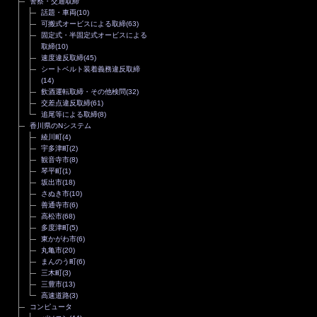
警察・交通取締
話題・車両
(10)
可搬式オービスによる取締
(63)
固定式・半固定式オービスによる
取締
(10)
速度違反取締
(45)
シートベルト装着義務違反取締
(14)
飲酒運転取締・その他検問
(32)
交差点違反取締
(61)
追尾等による取締
(8)
香川県のNシステム
綾川町
(4)
宇多津町
(2)
観音寺市
(8)
琴平町
(1)
坂出市
(18)
さぬき市
(10)
善通寺市
(6)
高松市
(68)
多度津町
(5)
東かがわ市
(6)
丸亀市
(20)
まんのう町
(6)
三木町
(3)
三豊市
(13)
高速道路
(3)
コンピュータ