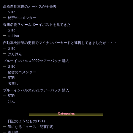
高松自動車道のオービスが全撤去
STR
秘密のコメンター
香川名物？ゲームボーイポストを見てきた
STR
ko.i.tsu
自動車免許証の更新でマイナンバーカードと連携してきましたが・・・
STR
けんけん
ブルーインパルス2022ツアーパッチ 購入
STR
秘密のコメンター
STR
名無し
ブルーインパルス2021ツアーパッチ 購入
STR
けん
Categories
日記のようなもの
(191)
気になるニュース・記事
(18)
香川県