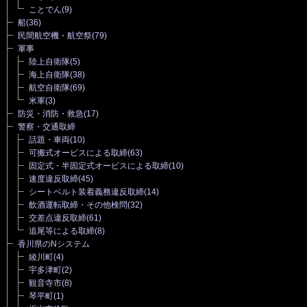
ことでん
(9)
船
(36)
民間航空機・航空祭
(79)
軍事
陸上自衛隊
(5)
海上自衛隊
(38)
航空自衛隊
(69)
米軍
(3)
防災・消防・救急
(17)
警察・交通取締
話題・車両
(10)
可搬式オービスによる取締
(63)
固定式・半固定式オービスによる取締
(10)
速度違反取締
(45)
シートベルト装着義務違反取締
(14)
飲酒運転取締・その他検問
(32)
交差点違反取締
(61)
追尾等による取締
(8)
香川県のNシステム
綾川町
(4)
宇多津町
(2)
観音寺市
(8)
琴平町
(1)