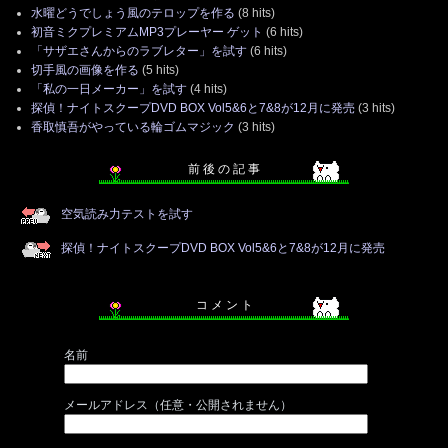
水曜どうでしょう風のテロップを作る
(8 hits)
初音ミクプレミアムMP3プレーヤー ゲット
(6 hits)
「サザエさんからのラブレター」を試す
(6 hits)
切手風の画像を作る
(5 hits)
「私の一日メーカー」を試す
(4 hits)
探偵！ナイトスクープDVD BOX Vol5&6と7&8が12月に発売
(3 hits)
香取慎吾がやっている輪ゴムマジック
(3 hits)
前 後 の 記 事
空気読み力テストを試す
探偵！ナイトスクープDVD BOX Vol5&6と7&8が12月に発売
コ メ ン ト
名前
メールアドレス（任意・公開されません）