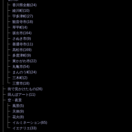
香川県全般
(24)
綾川町
(10)
宇多津町
(27)
観音寺市
(18)
琴平町
(4)
坂出市
(164)
さぬき市
(9)
善通寺市
(11)
高松市
(169)
多度津町
(9)
東かがわ市
(22)
丸亀市
(54)
まんのう町
(24)
三木町
(2)
三豊市
(18)
街で見かけたもの
(26)
田んぼアート
(11)
空・夜景
風景
(5)
天体
(9)
花火
(8)
イルミネーション
(65)
イエナリエ
(33)