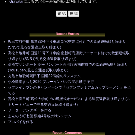
Gravatar
によるアバター画像の表示に対応しています。
Recent Entries
坂出市府中町 県道33号下り車線 新宮交差点付近での飲酒運転取り締まり
(SNSで見る交通違反取り締まり)
高松市亀井町 国道11号下り車線 南新町商店街アーケード前での飲酒運転取
り締まり (SNSで見る交通違反取り締まり)
高松市サンポート 高松サンポート合同庁舎南館前での飲酒運転取り締まり
(YouTubeで見る交通違反取り締まり)
丸亀市綾歌町岡田下 国道32号線のNシステム
小松島港まつり2026 ブルーインパルス展示飛行 予行
セブンイレブンのキャンペーンで「セブンプレミアムカップラーメン」を当
てる
高松市春日町 高松大学前での可搬式オービスによる速度違反取り締まり (ス
トリートビューで見る交通違反取り締まり)
サーターアンダギーを作る
まんのう町七箇 県道4号線のNシステム
ブコパイを作る
Recent Comments