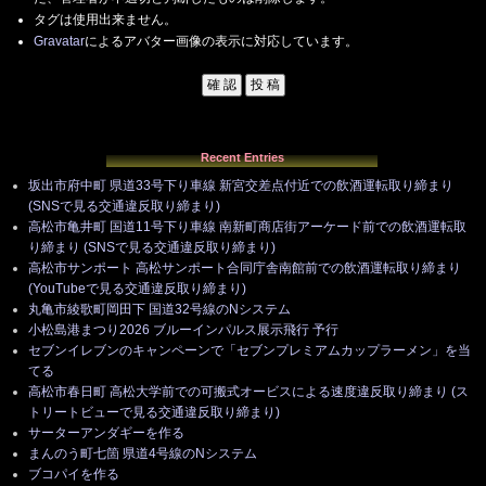
タグは使用出来ません。
Gravatar
によるアバター画像の表示に対応しています。
Recent Entries
坂出市府中町 県道33号下り車線 新宮交差点付近での飲酒運転取り締まり
(SNSで見る交通違反取り締まり)
高松市亀井町 国道11号下り車線 南新町商店街アーケード前での飲酒運転取
り締まり (SNSで見る交通違反取り締まり)
高松市サンポート 高松サンポート合同庁舎南館前での飲酒運転取り締まり
(YouTubeで見る交通違反取り締まり)
丸亀市綾歌町岡田下 国道32号線のNシステム
小松島港まつり2026 ブルーインパルス展示飛行 予行
セブンイレブンのキャンペーンで「セブンプレミアムカップラーメン」を当
てる
高松市春日町 高松大学前での可搬式オービスによる速度違反取り締まり (ス
トリートビューで見る交通違反取り締まり)
サーターアンダギーを作る
まんのう町七箇 県道4号線のNシステム
ブコパイを作る