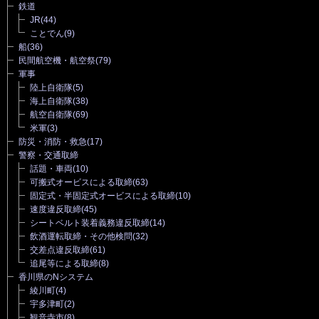
鉄道
JR
(44)
ことでん
(9)
船
(36)
民間航空機・航空祭
(79)
軍事
陸上自衛隊
(5)
海上自衛隊
(38)
航空自衛隊
(69)
米軍
(3)
防災・消防・救急
(17)
警察・交通取締
話題・車両
(10)
可搬式オービスによる取締
(63)
固定式・半固定式オービスによる取締
(10)
速度違反取締
(45)
シートベルト装着義務違反取締
(14)
飲酒運転取締・その他検問
(32)
交差点違反取締
(61)
追尾等による取締
(8)
香川県のNシステム
綾川町
(4)
宇多津町
(2)
観音寺市
(8)