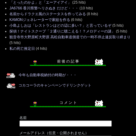
「とったのかよ」と「エーアイアイ」
(25 hits)
JA6766 香川県警ヘリさぬき だけど・・・
(10 hits)
名前からドラクエ風のステータスを作ってみる
(8 hits)
KAMONジェネレーターで家紋を作る
(6 hits)
小島よしおは「レストランはどの辺に多い？」と言っているぞ
(5 hits)
探偵！ナイトスクープ「２通りに聴こえる！？メロディーの謎」
(5 hits)
観音寺市大野原町大野原 高松自動車道側道での一時不停止違反取り締まり
(5 hits)
私の死亡推定日
(4 hits)
前 後 の 記 事
今年も自動車税納付の時期が・・・
コカコーラのキャンペーンでドリンクゲット
コ メ ン ト
名前
メールアドレス（任意・公開されません）