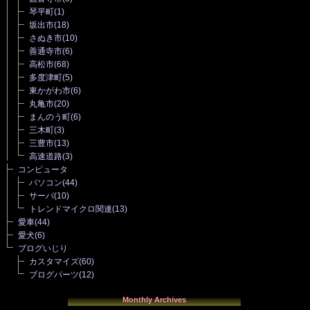
琴平町
(1)
坂出市
(18)
さぬき市
(10)
善通寺市
(6)
高松市
(68)
多度津町
(5)
東かがわ市
(6)
丸亀市
(20)
まんのう町
(6)
三木町
(3)
三豊市
(13)
高速道路
(3)
コンピュータ
パソコン
(44)
サーバ
(10)
トレンドマイクロ関連
(13)
愛車
(44)
愛犬
(6)
ブログいじり
カスタマイズ
(60)
ブログパーツ
(12)
Monthly Archives