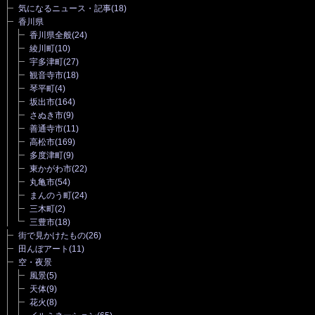
気になるニュース・記事
(18)
香川県
香川県全般
(24)
綾川町
(10)
宇多津町
(27)
観音寺市
(18)
琴平町
(4)
坂出市
(164)
さぬき市
(9)
善通寺市
(11)
高松市
(169)
多度津町
(9)
東かがわ市
(22)
丸亀市
(54)
まんのう町
(24)
三木町
(2)
三豊市
(18)
街で見かけたもの
(26)
田んぼアート
(11)
空・夜景
風景
(5)
天体
(9)
花火
(8)