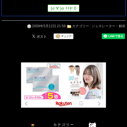
(
σ
´∀`)
σ
ｲｲﾈ!
0
2009年5月12日 21:58
カテゴリー :
ジェネレーター・解析
カ テ ゴ リ ー