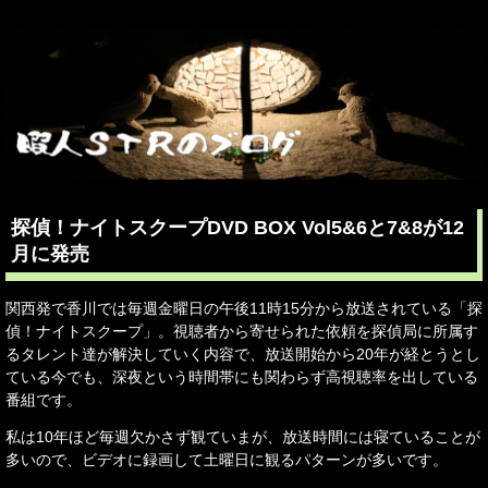
探偵！ナイトスクープDVD BOX Vol5&6と7&8が12
月に発売
関西発で香川では毎週金曜日の午後11時15分から放送されている「探
偵！ナイトスクープ」。視聴者から寄せられた依頼を探偵局に所属す
るタレント達が解決していく内容で、放送開始から20年が経とうとし
ている今でも、深夜という時間帯にも関わらず高視聴率を出している
番組です。
私は10年ほど毎週欠かさず観ていまが、放送時間には寝ていることが
多いので、ビデオに録画して土曜日に観るパターンが多いです。