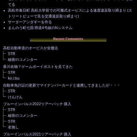
てる
高松市春日町 高松大学前での可搬式オービスによる速度違反取り締まり (ス
トリートビューで見る交通違反取り締まり)
サーターアンダギーを作る
まんのう町七箇 県道4号線のNシステム
Recent Comments
高松自動車道のオービスが全撤去
STR
秘密のコメンター
香川名物？ゲームボーイポストを見てきた
STR
ko.i.tsu
自動車免許証の更新でマイナンバーカードと連携してきましたが・・・
STR
けんけん
ブルーインパルス2022ツアーパッチ 購入
STR
秘密のコメンター
STR
名無し
ブルーインパルス2021ツアーパッチ 購入