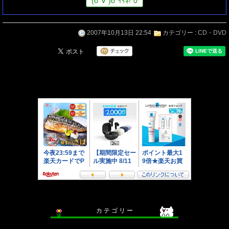
(
σ
´∀`)
σ
ｲｲﾈ!
0
2007年10月13日 22:54
カテゴリー :
CD・DVD
カ テ ゴ リ ー