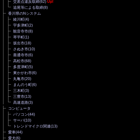
交差点違反取締
(62)
Up!
追尾等による取締
(8)
香川県のNシステム
綾川町
(4)
宇多津町
(2)
観音寺市
(8)
琴平町
(1)
坂出市
(18)
さぬき市
(10)
善通寺市
(6)
高松市
(68)
多度津町
(5)
東かがわ市
(6)
丸亀市
(20)
まんのう町
(6)
三木町
(3)
三豊市
(13)
高速道路
(3)
コンピュータ
パソコン
(44)
サーバ
(10)
トレンドマイクロ関連
(13)
愛車
(44)
愛犬
(6)