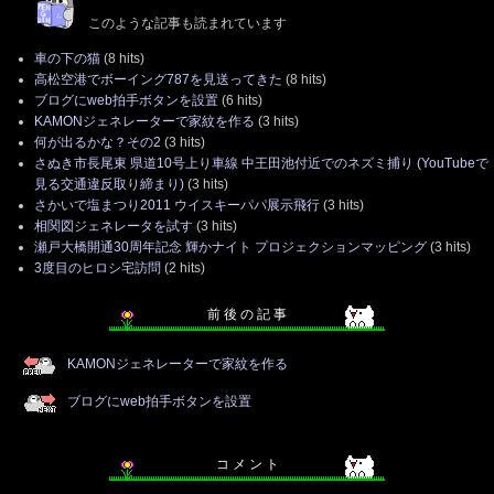
このような記事も読まれています
車の下の猫
(8 hits)
高松空港でボーイング787を見送ってきた
(8 hits)
ブログにweb拍手ボタンを設置
(6 hits)
KAMONジェネレーターで家紋を作る
(3 hits)
何が出るかな？その2
(3 hits)
さぬき市長尾東 県道10号上り車線 中王田池付近でのネズミ捕り (YouTubeで
見る交通違反取り締まり)
(3 hits)
さかいで塩まつり2011 ウイスキーパパ展示飛行
(3 hits)
相関図ジェネレータを試す
(3 hits)
瀬戸大橋開通30周年記念 輝かナイト プロジェクションマッピング
(3 hits)
3度目のヒロシ宅訪問
(2 hits)
前 後 の 記 事
KAMONジェネレーターで家紋を作る
ブログにweb拍手ボタンを設置
コ メ ン ト