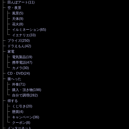
田んぼアート
(11)
空・夜景
風景
(5)
天体
(9)
花火
(8)
イルミネーション
(65)
イエナリエ
(33)
プライズ
(250)
ドラえもん
(42)
家電
電気製品
(19)
携帯電話
(47)
カメラ
(30)
CD・DVD
(24)
腹へった
外食
(71)
購入・頂き物
(198)
自分で調理
(282)
得する
くじ引き
(20)
懸賞
(4)
キャンペーン
(36)
クーポン
(8)
インターネット