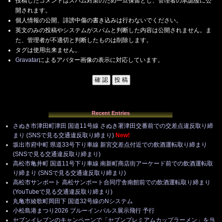
投稿したコメントはスパム対策のため一旦保留とし、管理者の承認後に公
開されます。
個人情報の公開、誹謗中傷の書き込みは行わないでください。
英文のみの投稿やシステムがスパムと判断した内容は公開されません。ま
た、管理者が不適切と判断したものは削除します。
タグは使用出来ません。
Gravatar
によるアバター画像の表示に対応しています。
Recent Entries
さぬき市津田町津田 国道11号線 さぬき署津田交番前での交差点違反取り締
まり (SNSで見る交通違反取り締まり)
New!
坂出市府中町 県道33号下り車線 新宮交差点付近での飲酒運転取り締まり
(SNSで見る交通違反取り締まり)
高松市亀井町 国道11号下り車線 南新町商店街アーケード前での飲酒運転取
り締まり (SNSで見る交通違反取り締まり)
高松市サンポート 高松サンポート合同庁舎南館前での飲酒運転取り締まり
(YouTubeで見る交通違反取り締まり)
丸亀市綾歌町岡田下 国道32号線のNシステム
小松島港まつり2026 ブルーインパルス展示飛行 予行
セブンイレブンのキャンペーンで「セブンプレミアムカップラーメン」を当