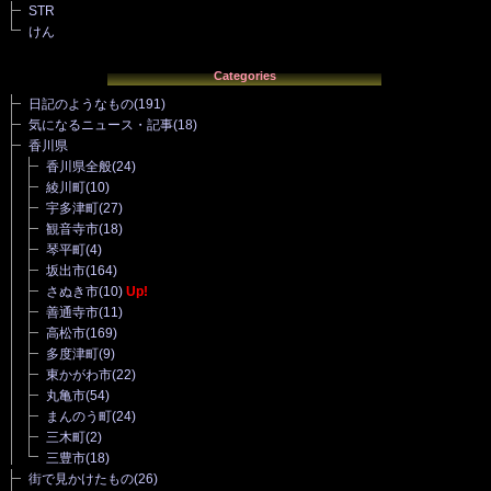
STR
けん
Categories
日記のようなもの
(191)
気になるニュース・記事
(18)
香川県
香川県全般
(24)
綾川町
(10)
宇多津町
(27)
観音寺市
(18)
琴平町
(4)
坂出市
(164)
さぬき市
(10)
Up!
善通寺市
(11)
高松市
(169)
多度津町
(9)
東かがわ市
(22)
丸亀市
(54)
まんのう町
(24)
三木町
(2)
三豊市
(18)
街で見かけたもの
(26)