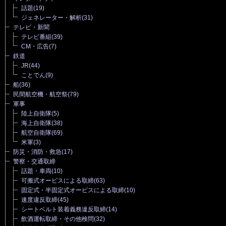
話題
(19)
ジェネレーター・解析
(31)
テレビ・新聞
テレビ番組
(39)
CM・広告
(7)
鉄道
JR
(44)
ことでん
(9)
船
(36)
民間航空機・航空祭
(79)
軍事
陸上自衛隊
(5)
海上自衛隊
(38)
航空自衛隊
(69)
米軍
(3)
防災・消防・救急
(17)
警察・交通取締
話題・車両
(10)
可搬式オービスによる取締
(63)
固定式・半固定式オービスによる取締
(10)
速度違反取締
(45)
シートベルト装着義務違反取締
(14)
飲酒運転取締・その他検問
(32)