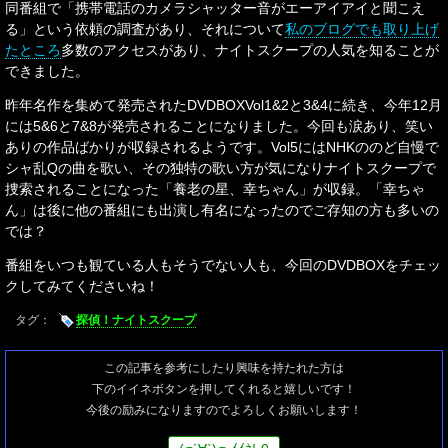
同番組で「携帯電話のカメラシャッター音がエーアイアイと聞こえ
る」という依頼の調査があり、それについて
私のブログでも取り上げ
たところ
多数のアクセスがあり、ナイトスクープの人気を知ることが
できました。
昨年名作を集めて発売されたDVDBOXVol1&2と3&4に続き、今年12月
には5&6と7&8が発売されることになりました。今回も涙あり、笑い
ありの作品ばかりが収録されるようです。Vol5にはNHKののど自慢で
シャ乱Qの曲を歌い、その独特の歌い方が気になりナイトスクープで
捜索されることになった「養老の星、幸ちゃん」が収録。「幸ちゃ
ん」は後に他の番組にも出演し有名になったのでご存知の方も多いの
では？
番組をいつも観ている人もそうでない人も、今回のDVDBOXをチェッ
クしてみてくださいね！
タグ：
探偵！ナイトスクープ
この記事を参考にしたり興味を持たれた方は
下のイイネボタンを押してくれると嬉しいです！
今後の励みになりますのでよろしくお願いします！