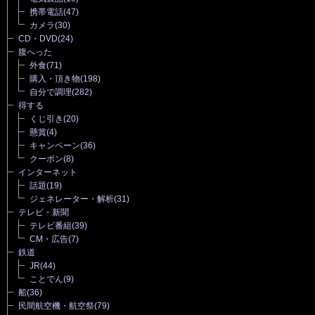
携帯電話
(47)
カメラ
(30)
CD・DVD
(24)
腹へった
外食
(71)
購入・頂き物
(198)
自分で調理
(282)
得する
くじ引き
(20)
懸賞
(4)
キャンペーン
(36)
クーポン
(8)
インターネット
話題
(19)
ジェネレーター・解析
(31)
テレビ・新聞
テレビ番組
(39)
CM・広告
(7)
鉄道
JR
(44)
ことでん
(9)
船
(36)
民間航空機・航空祭
(79)