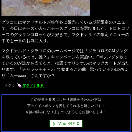
グラコロはマクドナルドが毎年冬に販売している期間限定のメニュー
で、今日はチーズが入ったチーズグラコロを選びました。トロトロソ
ースのグラタンコロッケが大好きで、マクドナルドの限定メニューの
中でも一番のお気に入り。
マクドナルド・グラコロのホームページでは「グラコロのCMソング
を歌っているのは、誰？」キャンペーンを実施中。CMソングを歌っ
ているのが誰かを当てると、抽選でオリジナルのマックカードが当た
ります。「チャラッチャ～♪」で始まるこの曲、歌っているのはやは
り「ムーxxxx」さんですか？
タグ：
マクドナルド
この記事を参考にしたり興味を持たれた方は
下のイイネボタンを押してくれると嬉しいです！
今後の励みになりますのでよろしくお願いします！
(
σ
´∀`)
σ
ｲｲﾈ!
0