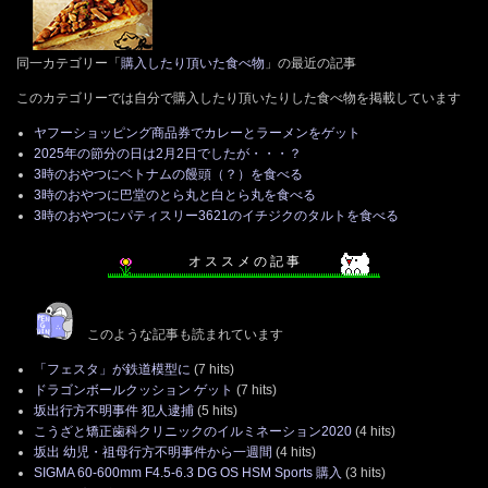
同一カテゴリー「
購入したり頂いた食べ物
」の最近の記事
このカテゴリーでは自分で購入したり頂いたりした食べ物を掲載しています
ヤフーショッピング商品券でカレーとラーメンをゲット
2025年の節分の日は2月2日でしたが・・・？
3時のおやつにベトナムの饅頭（？）を食べる
3時のおやつに巴堂のとら丸と白とら丸を食べる
3時のおやつにパティスリー3621のイチジクのタルトを食べる
オ ス ス メ の 記 事
このような記事も読まれています
「フェスタ」が鉄道模型に
(7 hits)
ドラゴンボールクッション ゲット
(7 hits)
坂出行方不明事件 犯人逮捕
(5 hits)
こうざと矯正歯科クリニックのイルミネーション2020
(4 hits)
坂出 幼児・祖母行方不明事件から一週間
(4 hits)
SIGMA 60-600mm F4.5-6.3 DG OS HSM Sports 購入
(3 hits)