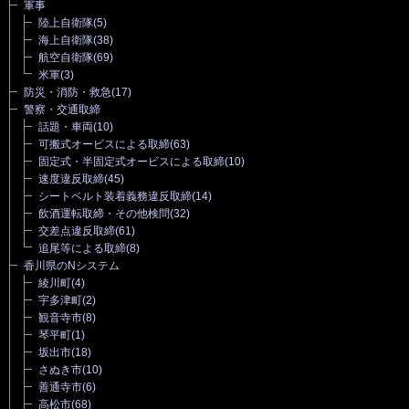
軍事
陸上自衛隊
(5)
海上自衛隊
(38)
航空自衛隊
(69)
米軍
(3)
防災・消防・救急
(17)
警察・交通取締
話題・車両
(10)
可搬式オービスによる取締
(63)
固定式・半固定式オービスによる取締
(10)
速度違反取締
(45)
シートベルト装着義務違反取締
(14)
飲酒運転取締・その他検問
(32)
交差点違反取締
(61)
追尾等による取締
(8)
香川県のNシステム
綾川町
(4)
宇多津町
(2)
観音寺市
(8)
琴平町
(1)
坂出市
(18)
さぬき市
(10)
善通寺市
(6)
高松市
(68)