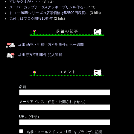
すいかグミが・・・
(3 hits)
スーパーカップチーズ&クッキープリンを作る
(3 hits)
ドコモ 905iシリーズの店頭価格は52500円程度に
(3 hits)
気付けばブログ開設10周年
(2 hits)
前 後 の 記 事
坂出 幼児・祖母行方不明事件から一週間
坂出行方不明事件 犯人逮捕
コ メ ン ト
名前
メールアドレス（任意・公開されません）
URL（任意）
名前・メールアドレス・URLをブラウザに記憶