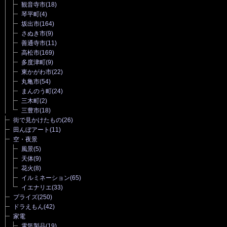
観音寺市
(18)
琴平町
(4)
坂出市
(164)
さぬき市
(9)
善通寺市
(11)
高松市
(169)
多度津町
(9)
東かがわ市
(22)
丸亀市
(54)
まんのう町
(24)
三木町
(2)
三豊市
(18)
街で見かけたもの
(26)
田んぼアート
(11)
空・夜景
風景
(5)
天体
(9)
花火
(8)
イルミネーション
(65)
イエナリエ
(33)
プライズ
(250)
ドラえもん
(42)
家電
電気製品
(19)