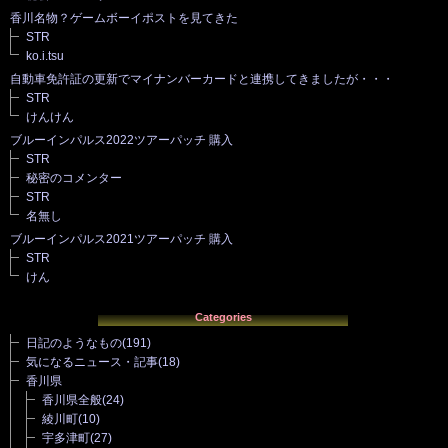
香川名物？ゲームボーイポストを見てきた
STR
ko.i.tsu
自動車免許証の更新でマイナンバーカードと連携してきましたが・・・
STR
けんけん
ブルーインパルス2022ツアーパッチ 購入
STR
秘密のコメンター
STR
名無し
ブルーインパルス2021ツアーパッチ 購入
STR
けん
Categories
日記のようなもの
(191)
気になるニュース・記事
(18)
香川県
香川県全般
(24)
綾川町
(10)
宇多津町
(27)