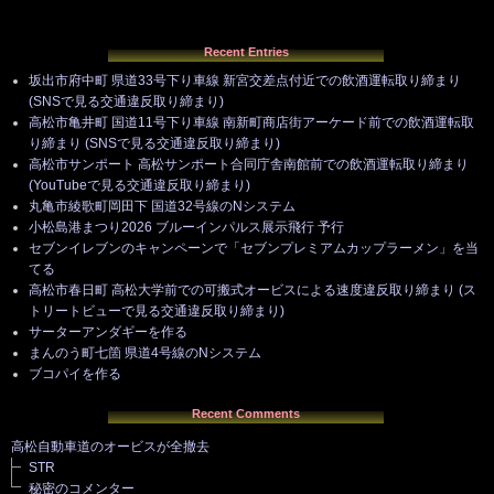
Recent Entries
坂出市府中町 県道33号下り車線 新宮交差点付近での飲酒運転取り締まり
(SNSで見る交通違反取り締まり)
高松市亀井町 国道11号下り車線 南新町商店街アーケード前での飲酒運転取
り締まり (SNSで見る交通違反取り締まり)
高松市サンポート 高松サンポート合同庁舎南館前での飲酒運転取り締まり
(YouTubeで見る交通違反取り締まり)
丸亀市綾歌町岡田下 国道32号線のNシステム
小松島港まつり2026 ブルーインパルス展示飛行 予行
セブンイレブンのキャンペーンで「セブンプレミアムカップラーメン」を当
てる
高松市春日町 高松大学前での可搬式オービスによる速度違反取り締まり (ス
トリートビューで見る交通違反取り締まり)
サーターアンダギーを作る
まんのう町七箇 県道4号線のNシステム
ブコパイを作る
Recent Comments
高松自動車道のオービスが全撤去
STR
秘密のコメンター