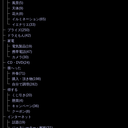
風景
(5)
天体
(9)
花火
(8)
イルミネーション
(65)
イエナリエ
(33)
プライズ
(250)
ドラえもん
(42)
家電
電気製品
(19)
携帯電話
(47)
カメラ
(30)
CD・DVD
(24)
腹へった
外食
(71)
購入・頂き物
(198)
自分で調理
(282)
得する
くじ引き
(20)
懸賞
(4)
キャンペーン
(36)
クーポン
(8)
インターネット
話題
(19)
ジェネレーター・解析
(31)