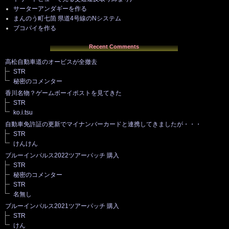
サーターアンダギーを作る
まんのう町七箇 県道4号線のNシステム
ブコパイを作る
Recent Comments
高松自動車道のオービスが全撤去
STR
秘密のコメンター
香川名物？ゲームボーイポストを見てきた
STR
ko.i.tsu
自動車免許証の更新でマイナンバーカードと連携してきましたが・・・
STR
けんけん
ブルーインパルス2022ツアーパッチ 購入
STR
秘密のコメンター
STR
名無し
ブルーインパルス2021ツアーパッチ 購入
STR
けん