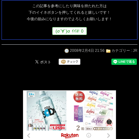
この記事を参考にしたり興味を持たれた方は
下のイイネボタンを押してくれると嬉しいです！
今後の励みになりますのでよろしくお願いします！
(
σ
´∀`)
σ
ｲｲﾈ!
0
2008年2月4日 21:56
カテゴリー :
JR