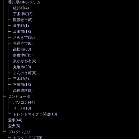
香川県のNシステム
綾川町
(4)
宇多津町
(2)
観音寺市
(8)
琴平町
(1)
坂出市
(18)
さぬき市
(10)
善通寺市
(6)
高松市
(68)
多度津町
(5)
東かがわ市
(6)
丸亀市
(20)
まんのう町
(6)
三木町
(3)
三豊市
(13)
高速道路
(3)
コンピュータ
パソコン
(44)
サーバ
(10)
トレンドマイクロ関連
(13)
愛車
(44)
愛犬
(6)
ブログいじり
カスタマイズ
(60)