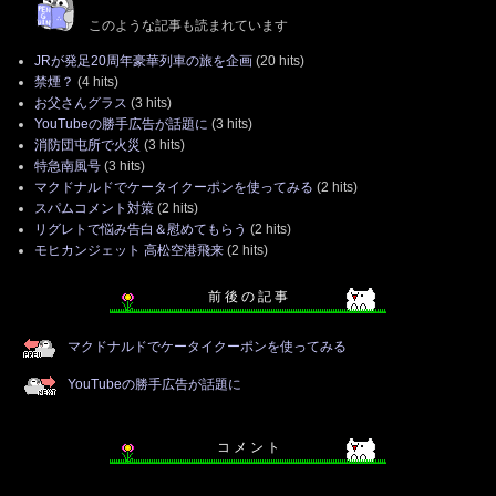
このような記事も読まれています
JRが発足20周年豪華列車の旅を企画
(20 hits)
禁煙？
(4 hits)
お父さんグラス
(3 hits)
YouTubeの勝手広告が話題に
(3 hits)
消防団屯所で火災
(3 hits)
特急南風号
(3 hits)
マクドナルドでケータイクーポンを使ってみる
(2 hits)
スパムコメント対策
(2 hits)
リグレトで悩み告白＆慰めてもらう
(2 hits)
モヒカンジェット 高松空港飛来
(2 hits)
前 後 の 記 事
マクドナルドでケータイクーポンを使ってみる
YouTubeの勝手広告が話題に
コ メ ン ト