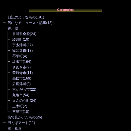
Categories
日記のようなもの
(191)
気になるニュース・記事
(18)
香川県
香川県全般
(24)
綾川町
(10)
宇多津町
(27)
観音寺市
(18)
琴平町
(4)
坂出市
(164)
さぬき市
(9)
善通寺市
(11)
高松市
(169)
多度津町
(9)
東かがわ市
(22)
丸亀市
(54)
まんのう町
(24)
三木町
(2)
三豊市
(18)
街で見かけたもの
(26)
田んぼアート
(11)
空・夜景