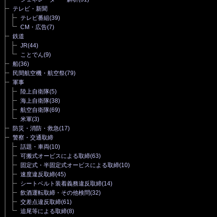
テレビ・新聞
テレビ番組
(39)
CM・広告
(7)
鉄道
JR
(44)
ことでん
(9)
船
(36)
民間航空機・航空祭
(79)
軍事
陸上自衛隊
(5)
海上自衛隊
(38)
航空自衛隊
(69)
米軍
(3)
防災・消防・救急
(17)
警察・交通取締
話題・車両
(10)
可搬式オービスによる取締
(63)
固定式・半固定式オービスによる取締
(10)
速度違反取締
(45)
シートベルト装着義務違反取締
(14)
飲酒運転取締・その他検問
(32)
交差点違反取締
(61)
追尾等による取締
(8)