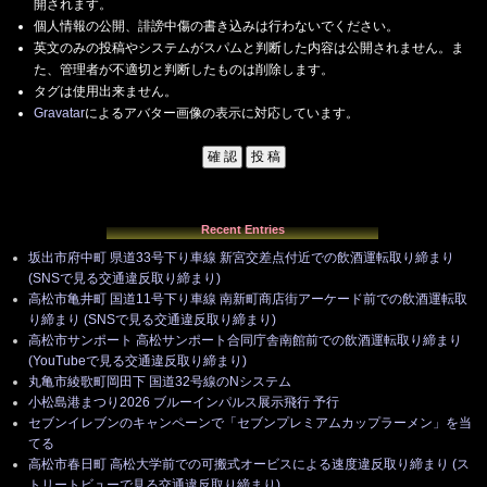
開されます。
個人情報の公開、誹謗中傷の書き込みは行わないでください。
英文のみの投稿やシステムがスパムと判断した内容は公開されません。ま
た、管理者が不適切と判断したものは削除します。
タグは使用出来ません。
Gravatar
によるアバター画像の表示に対応しています。
Recent Entries
坂出市府中町 県道33号下り車線 新宮交差点付近での飲酒運転取り締まり
(SNSで見る交通違反取り締まり)
高松市亀井町 国道11号下り車線 南新町商店街アーケード前での飲酒運転取
り締まり (SNSで見る交通違反取り締まり)
高松市サンポート 高松サンポート合同庁舎南館前での飲酒運転取り締まり
(YouTubeで見る交通違反取り締まり)
丸亀市綾歌町岡田下 国道32号線のNシステム
小松島港まつり2026 ブルーインパルス展示飛行 予行
セブンイレブンのキャンペーンで「セブンプレミアムカップラーメン」を当
てる
高松市春日町 高松大学前での可搬式オービスによる速度違反取り締まり (ス
トリートビューで見る交通違反取り締まり)