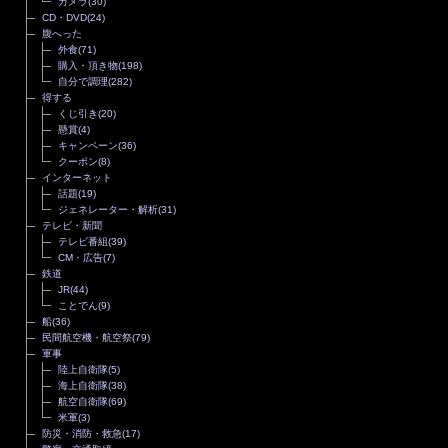
カメラ
(30)
CD・DVD
(24)
腹へった
外食
(71)
購入・頂き物
(198)
自分で調理
(282)
得する
くじ引き
(20)
懸賞
(4)
キャンペーン
(36)
クーポン
(8)
インターネット
話題
(19)
ジェネレーター・解析
(31)
テレビ・新聞
テレビ番組
(39)
CM・広告
(7)
鉄道
JR
(44)
ことでん
(9)
船
(36)
民間航空機・航空祭
(79)
軍事
陸上自衛隊
(5)
海上自衛隊
(38)
航空自衛隊
(69)
米軍
(3)
防災・消防・救急
(17)