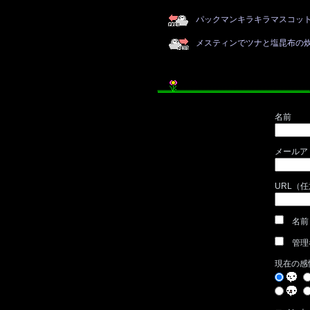
パックマンキラキラマスコット
メスティンでツナと塩昆布の
名前
メールア
URL（
名前
管理
現在の感