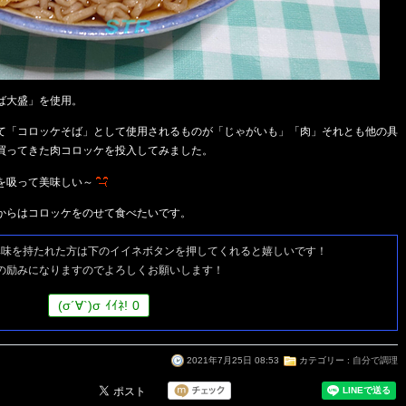
ば大盛」を使用。
て「コロッケそば」として使用されるものが「じゃがいも」「肉」それとも他の具
買ってきた肉コロッケを投入してみました。
を吸って美味しい～
からはコロッケをのせて食べたいです。
興味を持たれた方は
下のイイネボタンを押してくれると嬉しいです！
の励みになりますのでよろしくお願いします！
(
σ
´∀`)
σ
ｲｲﾈ!
0
2021年7月25日 08:53
カテゴリー :
自分で調理