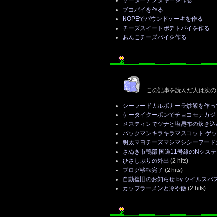
サーターアンダギーを作る
ブコパイを作る
NOPEでパウンドケーキを作る
チーズスイートポテトパイを作る
あんこチーズパイを作る
この記事を読んだ人は次の
シーフードカルボナーラ炒飯を作っ
ケータイクーポンでチョコモナカジ
メスティンでツナと塩昆布の炊き込
パックマンキラキラマスコット ゲ
明太マヨチーズマシマシシーフード
さぬき市鴨部 国道11号線のNシス
ひさしぶりの外出
(2 hits)
ブログ移転完了
(2 hits)
自動復旧のお知らせ by ウイルスバ
カップラーメンと冷や飯
(2 hits)