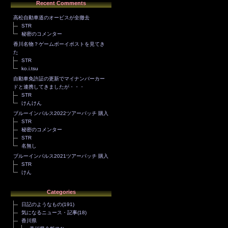
Recent Comments
高松自動車道のオービスが全撤去
STR
秘密のコメンター
香川名物？ゲームボーイポストを見てき
た
STR
ko.i.tsu
自動車免許証の更新でマイナンバーカー
ドと連携してきましたが・・・
STR
けんけん
ブルーインパルス2022ツアーパッチ 購入
STR
秘密のコメンター
STR
名無し
ブルーインパルス2021ツアーパッチ 購入
STR
けん
Categories
日記のようなもの
(191)
気になるニュース・記事
(18)
香川県