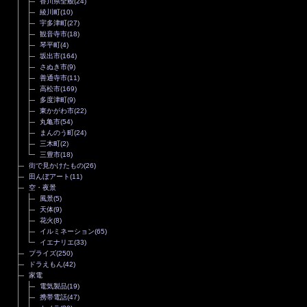
香川県全般
(24)
綾川町
(10)
宇多津町
(27)
観音寺市
(18)
琴平町
(4)
坂出市
(164)
さぬき市
(9)
善通寺市
(11)
高松市
(169)
多度津町
(9)
東かがわ市
(22)
丸亀市
(54)
まんのう町
(24)
三木町
(2)
三豊市
(18)
街で見かけたもの
(26)
田んぼアート
(11)
空・夜景
風景
(5)
天体
(9)
花火
(8)
イルミネーション
(65)
イエナリエ
(33)
プライズ
(250)
ドラえもん
(42)
家電
電気製品
(19)
携帯電話
(47)