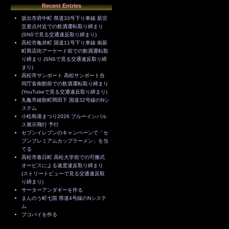
Recent Entries
坂出市府中町 県道33号下り車線 新宮
交差点付近での飲酒運転取り締まり
(SNSで見る交通違反取り締まり)
高松市亀井町 国道11号下り車線 南新
町商店街アーケード前での飲酒運転取
り締まり (SNSで見る交通違反取り締
まり)
高松市サンポート 高松サンポート合
同庁舎南館前での飲酒運転取り締まり
(YouTubeで見る交通違反取り締まり)
丸亀市綾歌町岡田下 国道32号線のNシ
ステム
小松島港まつり2026 ブルーインパル
ス展示飛行 予行
セブンイレブンのキャンペーンで「セ
ブンプレミアムカップラーメン」を当
てる
高松市春日町 高松大学前での可搬式
オービスによる速度違反取り締まり
(ストリートビューで見る交通違反取
り締まり)
サーターアンダギーを作る
まんのう町七箇 県道4号線のNシステ
ム
ブコパイを作る