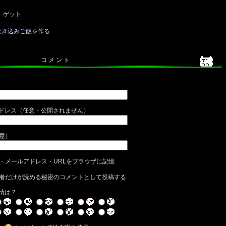
 ゲット
炊き込みご飯を作る
コ メ ン ト
ドレス（任意・公開されません）
任意）
・メールアドレス・URLをブラウザに記憶
者だけが読める秘密のコメントとして投稿する
情は？