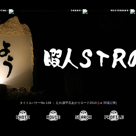
タイトルバナーNo.139 ： むれ源平石あかりロード2010 [
関連記事
]