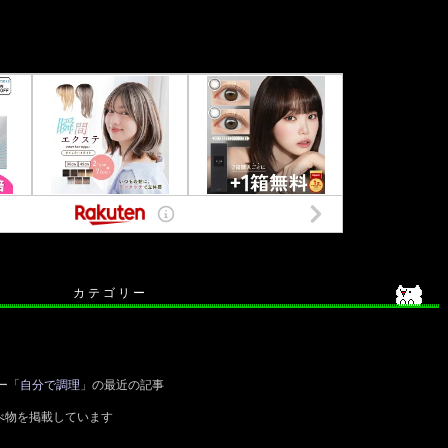
カ テ ゴ リ ー
ー「
自分で調理
」の最近の記事
べ物を掲載しています