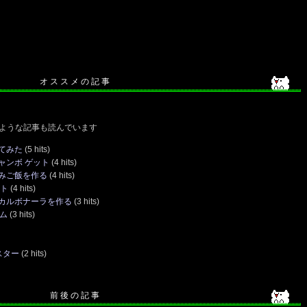
オ ス ス メ の 記 事
ような記事も読んでいます
てみた
(5 hits)
ャンボ ゲット
(4 hits)
みご飯を作る
(4 hits)
ット
(4 hits)
カルボナーラを作る
(3 hits)
テム
(3 hits)
スター
(2 hits)
前 後 の 記 事