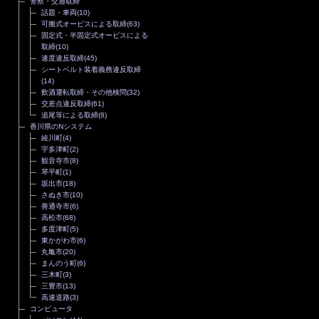
警察・交通取締
話題・車両
(10)
可搬式オービスによる取締
(63)
固定式・半固定式オービスによる
取締
(10)
速度違反取締
(45)
シートベルト装着義務違反取締
(14)
飲酒運転取締・その他検問
(32)
交差点違反取締
(61)
追尾等による取締
(8)
香川県のNシステム
綾川町
(4)
宇多津町
(2)
観音寺市
(8)
琴平町
(1)
坂出市
(18)
さぬき市
(10)
善通寺市
(6)
高松市
(68)
多度津町
(5)
東かがわ市
(6)
丸亀市
(20)
まんのう町
(6)
三木町
(3)
三豊市
(13)
高速道路
(3)
コンピュータ