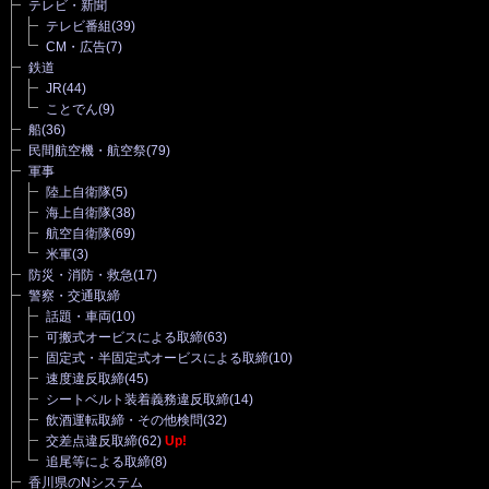
テレビ・新聞
テレビ番組
(39)
CM・広告
(7)
鉄道
JR
(44)
ことでん
(9)
船
(36)
民間航空機・航空祭
(79)
軍事
陸上自衛隊
(5)
海上自衛隊
(38)
航空自衛隊
(69)
米軍
(3)
防災・消防・救急
(17)
警察・交通取締
話題・車両
(10)
可搬式オービスによる取締
(63)
固定式・半固定式オービスによる取締
(10)
速度違反取締
(45)
シートベルト装着義務違反取締
(14)
飲酒運転取締・その他検問
(32)
交差点違反取締
(62)
Up!
追尾等による取締
(8)
香川県のNシステム