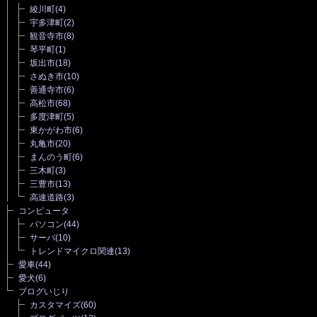
綾川町
(4)
宇多津町
(2)
観音寺市
(8)
琴平町
(1)
坂出市
(18)
さぬき市
(10)
善通寺市
(6)
高松市
(68)
多度津町
(5)
東かがわ市
(6)
丸亀市
(20)
まんのう町
(6)
三木町
(3)
三豊市
(13)
高速道路
(3)
コンピュータ
パソコン
(44)
サーバ
(10)
トレンドマイクロ関連
(13)
愛車
(44)
愛犬
(6)
ブログいじり
カスタマイズ
(60)