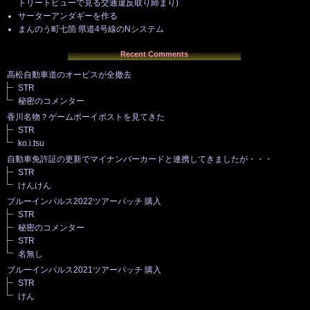
トリートビューで見る交通違反取り締まり)
サーターアンダギーを作る
まんのう町七箇 県道4号線のNシステム
Recent Comments
高松自動車道のオービスが全撤去
STR
秘密のコメンター
香川名物？ゲームボーイポストを見てきた
STR
ko.i.tsu
自動車免許証の更新でマイナンバーカードと連携してきましたが・・・
STR
けんけん
ブルーインパルス2022ツアーパッチ 購入
STR
秘密のコメンター
STR
名無し
ブルーインパルス2021ツアーパッチ 購入
STR
けん