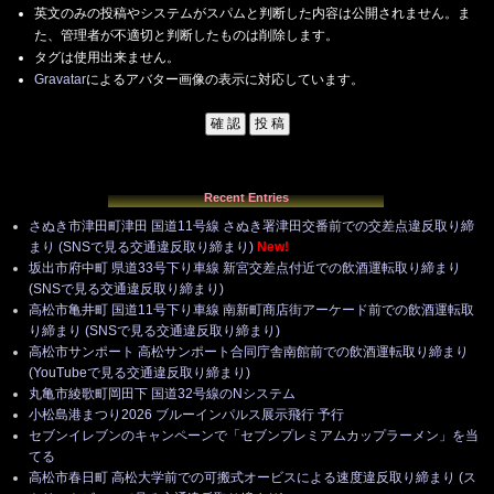
英文のみの投稿やシステムがスパムと判断した内容は公開されません。ま
た、管理者が不適切と判断したものは削除します。
タグは使用出来ません。
Gravatar
によるアバター画像の表示に対応しています。
Recent Entries
さぬき市津田町津田 国道11号線 さぬき署津田交番前での交差点違反取り締
まり (SNSで見る交通違反取り締まり)
New!
坂出市府中町 県道33号下り車線 新宮交差点付近での飲酒運転取り締まり
(SNSで見る交通違反取り締まり)
高松市亀井町 国道11号下り車線 南新町商店街アーケード前での飲酒運転取
り締まり (SNSで見る交通違反取り締まり)
高松市サンポート 高松サンポート合同庁舎南館前での飲酒運転取り締まり
(YouTubeで見る交通違反取り締まり)
丸亀市綾歌町岡田下 国道32号線のNシステム
小松島港まつり2026 ブルーインパルス展示飛行 予行
セブンイレブンのキャンペーンで「セブンプレミアムカップラーメン」を当
てる
高松市春日町 高松大学前での可搬式オービスによる速度違反取り締まり (ス