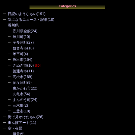
Categories
日記のようなもの
(191)
気になるニュース・記事
(18)
香川県
香川県全般
(24)
綾川町
(10)
宇多津町
(27)
観音寺市
(18)
琴平町
(4)
坂出市
(164)
さぬき市
(10)
Up!
善通寺市
(11)
高松市
(169)
多度津町
(9)
東かがわ市
(22)
丸亀市
(54)
まんのう町
(24)
三木町
(2)
三豊市
(18)
街で見かけたもの
(26)
田んぼアート
(11)
空・夜景
風景
(5)