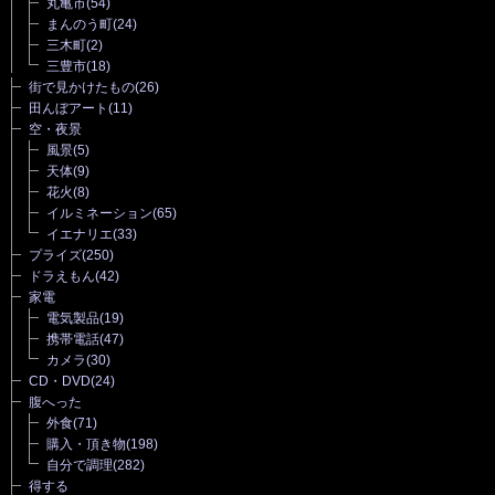
丸亀市
(54)
まんのう町
(24)
三木町
(2)
三豊市
(18)
街で見かけたもの
(26)
田んぼアート
(11)
空・夜景
風景
(5)
天体
(9)
花火
(8)
イルミネーション
(65)
イエナリエ
(33)
プライズ
(250)
ドラえもん
(42)
家電
電気製品
(19)
携帯電話
(47)
カメラ
(30)
CD・DVD
(24)
腹へった
外食
(71)
購入・頂き物
(198)
自分で調理
(282)
得する