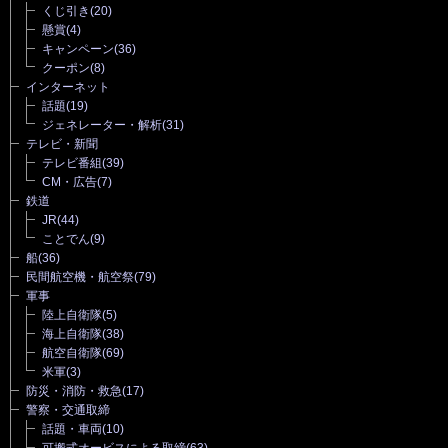
くじ引き
(20)
懸賞
(4)
キャンペーン
(36)
クーポン
(8)
インターネット
話題
(19)
ジェネレーター・解析
(31)
テレビ・新聞
テレビ番組
(39)
CM・広告
(7)
鉄道
JR
(44)
ことでん
(9)
船
(36)
民間航空機・航空祭
(79)
軍事
陸上自衛隊
(5)
海上自衛隊
(38)
航空自衛隊
(69)
米軍
(3)
防災・消防・救急
(17)
警察・交通取締
話題・車両
(10)
可搬式オービスによる取締
(63)