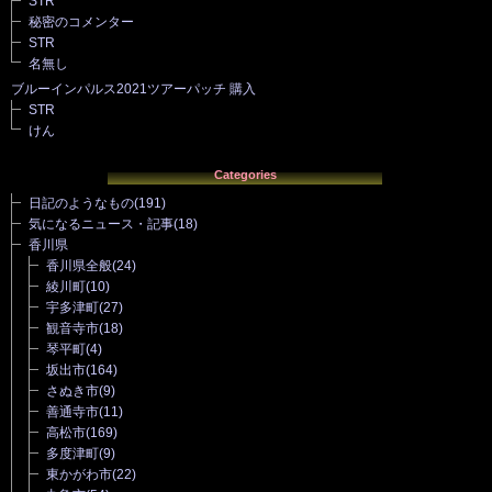
STR
秘密のコメンター
STR
名無し
ブルーインパルス2021ツアーパッチ 購入
STR
けん
Categories
日記のようなもの
(191)
気になるニュース・記事
(18)
香川県
香川県全般
(24)
綾川町
(10)
宇多津町
(27)
観音寺市
(18)
琴平町
(4)
坂出市
(164)
さぬき市
(9)
善通寺市
(11)
高松市
(169)
多度津町
(9)
東かがわ市
(22)