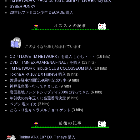
TM NETWORK 『How Do You Crash It?』 LIVE Blu-ray 購入
SYBERPUNK?
20世紀ファミコン少年 DECADE 購入
オ ス ス メ の 記 事
このような記事も読まれています
CD「I LOVE TM NETWORK」を購入 しかし・・・
(16 hits)
DVD「TMN EXPO ARENA FINAL」を購入
(13 hits)
TM NETWORK Tribute CLUB COLOSSEUM 購入
(10 hits)
Tokina AT-X 107 DX Fisheye 購入
(9 hits)
善通寺駐屯地開設59周年記念行事
(9 hits)
神戸花鳥園へ行ってきました
(9 hits)
岩国基地フレンドシップデイ2009に行ってきた
(6 hits)
年賀状のお年玉くじ当選番号決定
(6 hits)
ペプシ 塩スイカ
(3 hits)
とろ～り生キャラメルチョコ ゲット
(3 hits)
前 後 の 記 事
Tokina AT-X 107 DX Fisheye 購入