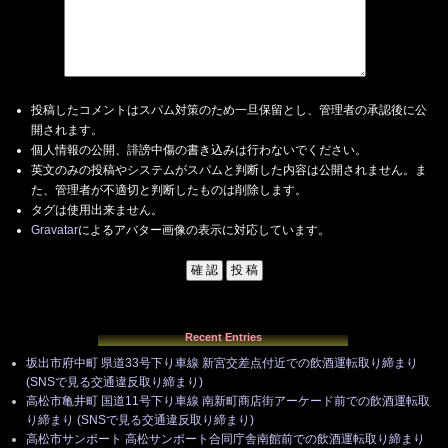
投稿したコメントはスパム対策のため一旦保留とし、管理者の承認後に公
開されます。
個人情報の公開、誹謗中傷の書き込みは行わないでください。
英文のみの投稿やシステムがスパムと判断した内容は公開されません。ま
た、管理者が不適切と判断したものは削除します。
タグは使用出来ません。
Gravatar
によるアバター画像の表示に対応しています。
Recent Entries
坂出市府中町 県道33号下り車線 新宮交差点付近での飲酒運転取り締まり
(SNSで見る交通違反取り締まり)
高松市亀井町 国道11号下り車線 南新町商店街アーケード前での飲酒運転取
り締まり (SNSで見る交通違反取り締まり)
高松市サンポート 高松サンポート合同庁舎南館前での飲酒運転取り締まり