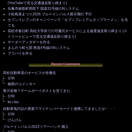
(YouTubeで見る交通違反取り締まり)
丸亀市綾歌町岡田下 国道32号線のNシステム
小松島港まつり2026 ブルーインパルス展示飛行 予行
セブンイレブンのキャンペーンで「セブンプレミアムカップラーメン」を当
てる
高松市春日町 高松大学前での可搬式オービスによる速度違反取り締まり (ス
トリートビューで見る交通違反取り締まり)
サーターアンダギーを作る
まんのう町七箇 県道4号線のNシステム
ブコパイを作る
Recent Comments
高松自動車道のオービスが全撤去
STR
秘密のコメンター
香川名物？ゲームボーイポストを見てきた
STR
ko.i.tsu
自動車免許証の更新でマイナンバーカードと連携してきましたが・・・
STR
けんけん
ブルーインパルス2022ツアーパッチ 購入