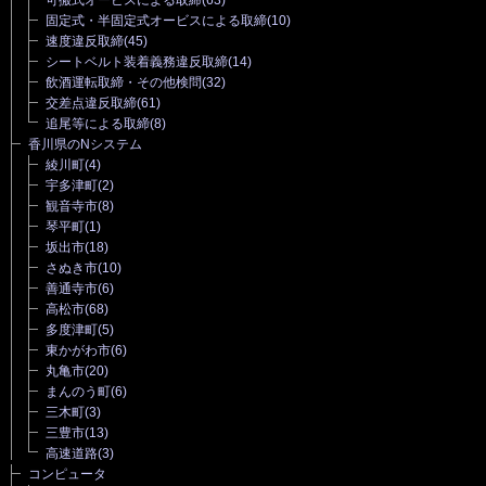
固定式・半固定式オービスによる取締
(10)
速度違反取締
(45)
シートベルト装着義務違反取締
(14)
飲酒運転取締・その他検問
(32)
交差点違反取締
(61)
追尾等による取締
(8)
香川県のNシステム
綾川町
(4)
宇多津町
(2)
観音寺市
(8)
琴平町
(1)
坂出市
(18)
さぬき市
(10)
善通寺市
(6)
高松市
(68)
多度津町
(5)
東かがわ市
(6)
丸亀市
(20)
まんのう町
(6)
三木町
(3)
三豊市
(13)
高速道路
(3)
コンピュータ