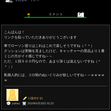
コ メ ン ト
こんばんは！
リンクを貼っていただきありがとうございます
車でローソン巡りはこれはこれで楽しそうですね（＾＾）
クッションは実物を見ましたけど、キャッチャーの景品より１番
くじの方がイイ感じですね～～
ただ、１回５００円なので、あまり深くは追えないですね（＾
＾；）
私個人的には、コロ助のぬいぐりみが欲しいですね～～ｗｗｗｗ
ｗ
1
[返信する]
yukiou
2010年6月20日 02:23