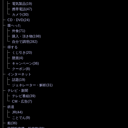
電気製品
(19)
携帯電話
(47)
カメラ
(30)
CD・DVD
(24)
腹へった
外食
(71)
購入・頂き物
(198)
自分で調理
(282)
得する
くじ引き
(20)
懸賞
(4)
キャンペーン
(36)
クーポン
(8)
インターネット
話題
(19)
ジェネレーター・解析
(31)
テレビ・新聞
テレビ番組
(39)
CM・広告
(7)
鉄道
JR
(44)
ことでん
(9)
船
(36)