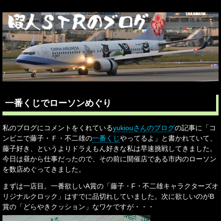
一番くじでローソンめぐり
私のブログにコメントをくれている
yukiouさんのブログ
の記事に「コ
ンビニで藤子・Ｆ・不二雄の
一番くじ
やってるよ」と書かれていて、
藤子好き、というよりドラえもん好きな私は早速挑戦してきました。
今日は昼から仕事だったので、その前に開催店である市内のローソン
を数店めぐってきました。
まずは一店目。一番欲しいA賞の「藤子・F・不二雄キャラクターズオ
リジナルクロック」はすでに品切れしていました。次に欲しいのがB
賞の「どらやきクッション」なワケですが・・・