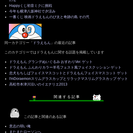
Happyくじ初音ミクに挑戦
今年も横津八坂神社で夕涼み
一番くじ 映画ドラえもんのび太と奇跡の島 その弐
同一カテゴリー「
ドラえもん
」の最近の記事
このカテゴリーではドラえもんに関する話題を掲載しています
ドラえもん グランデぬいぐるみ おすわりVer. ゲット
ドラえもん ふんわりカラー羊毛フェスト風フェイスクッション ゲット
忠犬もちしばフェイスマスコットとドラえもんフェイスマスコット ゲット
I'mDoraemonスリムグラスカップとリラックマスリムグラスカップ ゲット
高松市本津川沿いのイエナリエ2013
関 連 す る 記 事
この記事と関連のある記事
意志の弱い俺
またまたローソンへ