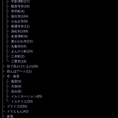
宇多津町
(27)
観音寺市
(18)
琴平町
(4)
坂出市
(164)
さぬき市
(9)
善通寺市
(11)
高松市
(169)
多度津町
(9)
東かがわ市
(22)
丸亀市
(54)
まんのう町
(24)
三木町
(2)
三豊市
(18)
街で見かけたもの
(26)
田んぼアート
(11)
空・夜景
風景
(5)
天体
(9)
花火
(8)
イルミネーション
(65)
イエナリエ
(33)
プライズ
(250)
ドラえもん
(42)
家電