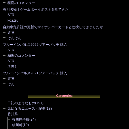
秘密のコメンター
香川名物？ゲームボーイポストを見てきた
STR
ko.i.tsu
自動車免許証の更新でマイナンバーカードと連携してきましたが・・・
STR
けんけん
ブルーインパルス2022ツアーパッチ 購入
STR
秘密のコメンター
STR
名無し
ブルーインパルス2021ツアーパッチ 購入
STR
けん
Categories
日記のようなもの
(191)
気になるニュース・記事
(18)
香川県
香川県全般
(24)
綾川町
(10)