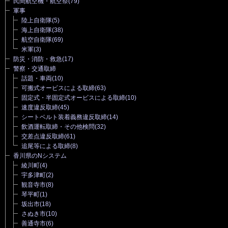
民間航空機・航空祭
(79)
軍事
陸上自衛隊
(5)
海上自衛隊
(38)
航空自衛隊
(69)
米軍
(3)
防災・消防・救急
(17)
警察・交通取締
話題・車両
(10)
可搬式オービスによる取締
(63)
固定式・半固定式オービスによる取締
(10)
速度違反取締
(45)
シートベルト装着義務違反取締
(14)
飲酒運転取締・その他検問
(32)
交差点違反取締
(61)
追尾等による取締
(8)
香川県のNシステム
綾川町
(4)
宇多津町
(2)
観音寺市
(8)
琴平町
(1)
坂出市
(18)
さぬき市
(10)
善通寺市
(6)