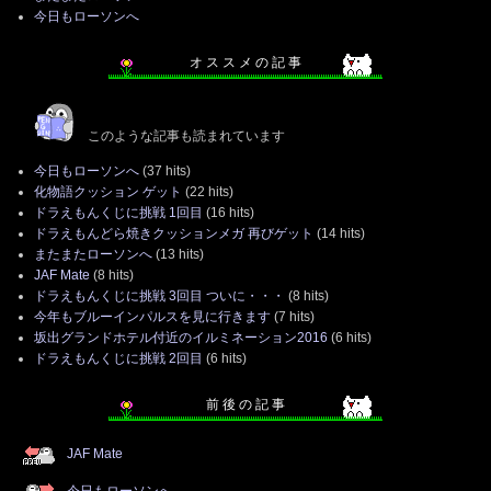
今日もローソンへ
オ ス ス メ の 記 事
このような記事も読まれています
今日もローソンへ
(37 hits)
化物語クッション ゲット
(22 hits)
ドラえもんくじに挑戦 1回目
(16 hits)
ドラえもんどら焼きクッションメガ 再びゲット
(14 hits)
またまたローソンへ
(13 hits)
JAF Mate
(8 hits)
ドラえもんくじに挑戦 3回目 ついに・・・
(8 hits)
今年もブルーインパルスを見に行きます
(7 hits)
坂出グランドホテル付近のイルミネーション2016
(6 hits)
ドラえもんくじに挑戦 2回目
(6 hits)
前 後 の 記 事
JAF Mate
今日もローソンへ