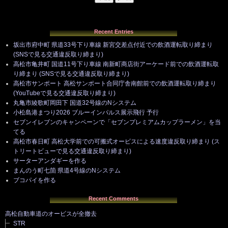
Recent Entries
坂出市府中町 県道33号下り車線 新宮交差点付近での飲酒運転取り締まり
(SNSで見る交通違反取り締まり)
高松市亀井町 国道11号下り車線 南新町商店街アーケード前での飲酒運転取
り締まり (SNSで見る交通違反取り締まり)
高松市サンポート 高松サンポート合同庁舎南館前での飲酒運転取り締まり
(YouTubeで見る交通違反取り締まり)
丸亀市綾歌町岡田下 国道32号線のNシステム
小松島港まつり2026 ブルーインパルス展示飛行 予行
セブンイレブンのキャンペーンで「セブンプレミアムカップラーメン」を当
てる
高松市春日町 高松大学前での可搬式オービスによる速度違反取り締まり (ス
トリートビューで見る交通違反取り締まり)
サーターアンダギーを作る
まんのう町七箇 県道4号線のNシステム
ブコパイを作る
Recent Comments
高松自動車道のオービスが全撤去
STR