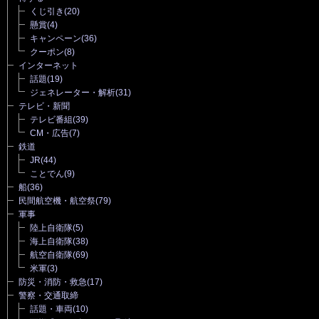
くじ引き
(20)
懸賞
(4)
キャンペーン
(36)
クーポン
(8)
インターネット
話題
(19)
ジェネレーター・解析
(31)
テレビ・新聞
テレビ番組
(39)
CM・広告
(7)
鉄道
JR
(44)
ことでん
(9)
船
(36)
民間航空機・航空祭
(79)
軍事
陸上自衛隊
(5)
海上自衛隊
(38)
航空自衛隊
(69)
米軍
(3)
防災・消防・救急
(17)
警察・交通取締
話題・車両
(10)