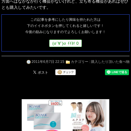
方面へはなかなか行く機会がないけれど、立ち寄る機会があればぜひ
とも購入してみたいです。
この記事を参考にしたり興味を持たれた方は
下のイイネボタンを押してくれると嬉しいです！
今後の励みになりますのでよろしくお願いします！
(
σ
´∀`)
σ
ｲｲﾈ!
0
2011年6月7日 22:15
カテゴリー :
購入したり頂いた食べ物