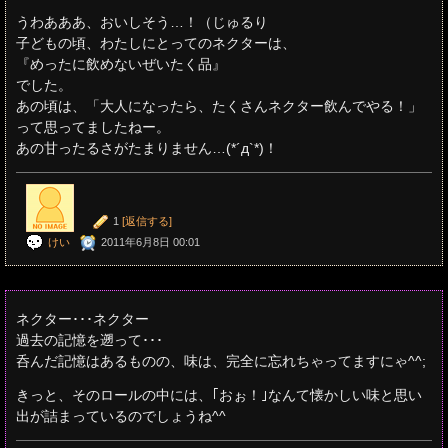
うわあああ、おいしそう…！（じゅるり
子どもの頃、わたしにとってのネクターは、
『めったに飲めないぜいたく品』
でした。
あの頃は、「大人になったら、たくさんネクター飲んでやる！」
って思ってましたねー。
あの甘ったるさがたまりません…(*´д`*)！
1
[返信する]
けい
2011年6月8日 00:01
ネクター･･･ネクター
過去の記憶を遡って･･･
呑んだ記憶はあるものの、味は、完全に忘れちゃってますにゃ^^;
きっと、そのロールの中には、｢おぉ！｣なんて懐かしい味と思い
出が詰まっているのでしょうね^^