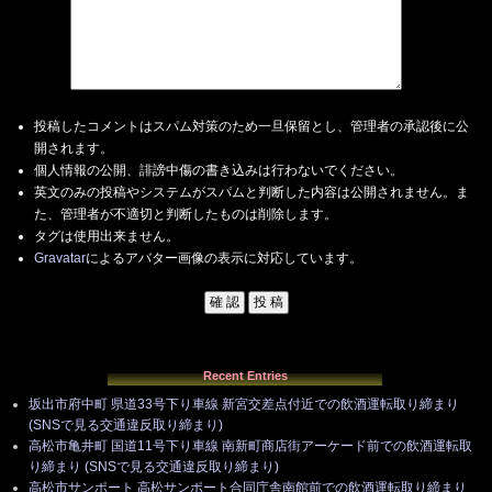
投稿したコメントはスパム対策のため一旦保留とし、管理者の承認後に公
開されます。
個人情報の公開、誹謗中傷の書き込みは行わないでください。
英文のみの投稿やシステムがスパムと判断した内容は公開されません。ま
た、管理者が不適切と判断したものは削除します。
タグは使用出来ません。
Gravatar
によるアバター画像の表示に対応しています。
Recent Entries
坂出市府中町 県道33号下り車線 新宮交差点付近での飲酒運転取り締まり
(SNSで見る交通違反取り締まり)
高松市亀井町 国道11号下り車線 南新町商店街アーケード前での飲酒運転取
り締まり (SNSで見る交通違反取り締まり)
高松市サンポート 高松サンポート合同庁舎南館前での飲酒運転取り締まり