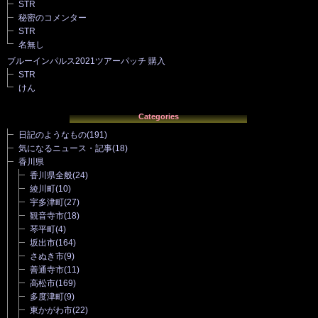
STR
秘密のコメンター
STR
名無し
ブルーインパルス2021ツアーパッチ 購入
STR
けん
Categories
日記のようなもの
(191)
気になるニュース・記事
(18)
香川県
香川県全般
(24)
綾川町
(10)
宇多津町
(27)
観音寺市
(18)
琴平町
(4)
坂出市
(164)
さぬき市
(9)
善通寺市
(11)
高松市
(169)
多度津町
(9)
東かがわ市
(22)