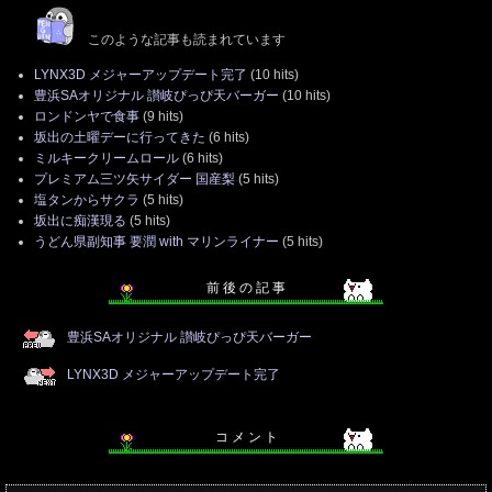
このような記事も読まれています
LYNX3D メジャーアップデート完了
(10 hits)
豊浜SAオリジナル 讃岐ぴっぴ天バーガー
(10 hits)
ロンドンヤで食事
(9 hits)
坂出の土曜デーに行ってきた
(6 hits)
ミルキークリームロール
(6 hits)
プレミアム三ツ矢サイダー 国産梨
(5 hits)
塩タンからサクラ
(5 hits)
坂出に痴漢現る
(5 hits)
うどん県副知事 要潤 with マリンライナー
(5 hits)
前 後 の 記 事
豊浜SAオリジナル 讃岐ぴっぴ天バーガー
LYNX3D メジャーアップデート完了
コ メ ン ト