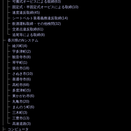
可搬式オービスによる取締
(63)
固定式・半固定式オービスによる取締
(10)
速度違反取締
(45)
シートベルト装着義務違反取締
(14)
飲酒運転取締・その他検問
(32)
交差点違反取締
(61)
追尾等による取締
(8)
香川県のNシステム
綾川町
(4)
宇多津町
(2)
観音寺市
(8)
琴平町
(1)
坂出市
(18)
さぬき市
(10)
善通寺市
(6)
高松市
(68)
多度津町
(5)
東かがわ市
(6)
丸亀市
(20)
まんのう町
(6)
三木町
(3)
三豊市
(13)
高速道路
(3)
コンピュータ