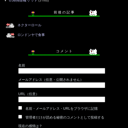
USB掃除機 ゲット
(3 hits)
前 後 の 記 事
ネクターロール
ロンドンヤで食事
コ メ ン ト
名前
メールアドレス（任意・公開されません）
URL（任意）
名前・メールアドレス・URLをブラウザに記憶
管理者だけが読める秘密のコメントとして投稿する
現在の感情は？