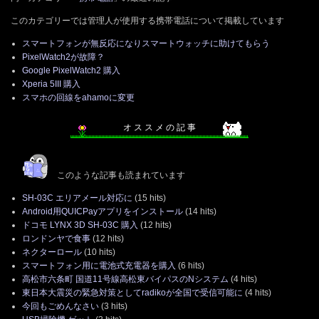
このカテゴリーでは管理人が使用する携帯電話について掲載しています
スマートフォンが無反応になりスマートウォッチに助けてもらう
PixelWatch2が故障？
Google PixelWatch2 購入
Xperia 5III 購入
スマホの回線をahamoに変更
オ ス ス メ の 記 事
このような記事も読まれています
SH-03C エリアメール対応に
(15 hits)
Android用QUICPayアプリをインストール
(14 hits)
ドコモ LYNX 3D SH-03C 購入
(12 hits)
ロンドンヤで食事
(12 hits)
ネクターロール
(10 hits)
スマートフォン用に電池式充電器を購入
(6 hits)
高松市六条町 国道11号線高松東バイパスのNシステム
(4 hits)
東日本大震災の緊急対策としてradikoが全国で受信可能に
(4 hits)
今回もごめんなさい
(3 hits)