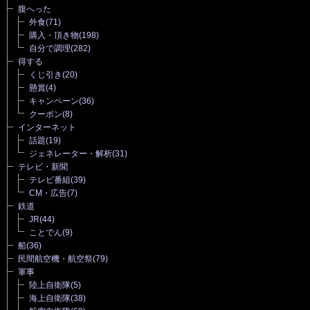
腹へった
外食
(71)
購入・頂き物
(198)
自分で調理
(282)
得する
くじ引き
(20)
懸賞
(4)
キャンペーン
(36)
クーポン
(8)
インターネット
話題
(19)
ジェネレーター・解析
(31)
テレビ・新聞
テレビ番組
(39)
CM・広告
(7)
鉄道
JR
(44)
ことでん
(9)
船
(36)
民間航空機・航空祭
(79)
軍事
陸上自衛隊
(5)
海上自衛隊
(38)