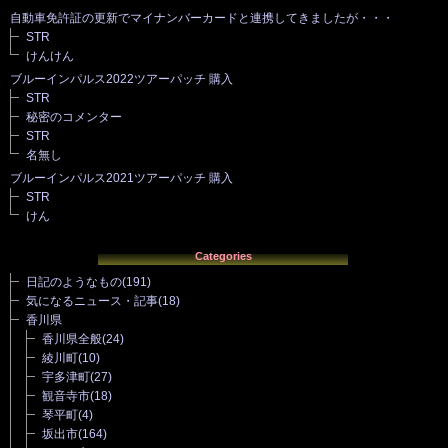
自動車免許証の更新でマイナンバーカードと連携してきましたが・・・
STR
けんけん
ブルーインパルス2022ツアーパッチ 購入
STR
秘密のコメンター
STR
名無し
ブルーインパルス2021ツアーパッチ 購入
STR
けん
Categories
日記のようなもの
(191)
気になるニュース・記事
(18)
香川県
香川県全般
(24)
綾川町
(10)
宇多津町
(27)
観音寺市
(18)
琴平町
(4)
坂出市
(164)