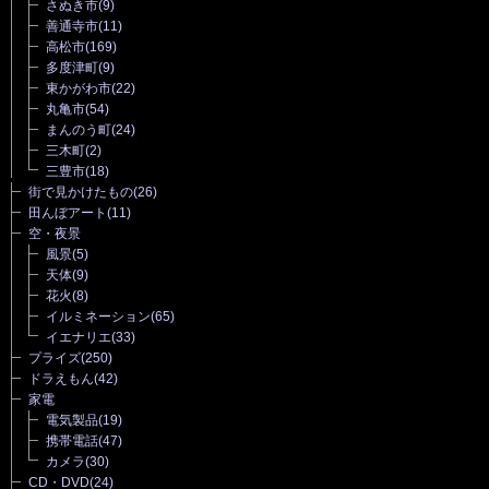
さぬき市
(9)
善通寺市
(11)
高松市
(169)
多度津町
(9)
東かがわ市
(22)
丸亀市
(54)
まんのう町
(24)
三木町
(2)
三豊市
(18)
街で見かけたもの
(26)
田んぼアート
(11)
空・夜景
風景
(5)
天体
(9)
花火
(8)
イルミネーション
(65)
イエナリエ
(33)
プライズ
(250)
ドラえもん
(42)
家電
電気製品
(19)
携帯電話
(47)
カメラ
(30)
CD・DVD
(24)