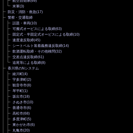
航空自衛隊
(69)
米軍
(3)
防災・消防・救急
(17)
警察・交通取締
話題・車両
(10)
可搬式オービスによる取締
(63)
固定式・半固定式オービスによる取締
(10)
速度違反取締
(45)
シートベルト装着義務違反取締
(14)
飲酒運転取締・その他検問
(32)
交差点違反取締
(61)
追尾等による取締
(8)
香川県のNシステム
綾川町
(4)
宇多津町
(2)
観音寺市
(8)
琴平町
(1)
坂出市
(18)
さぬき市
(10)
善通寺市
(6)
高松市
(68)
多度津町
(5)
東かがわ市
(6)
丸亀市
(20)