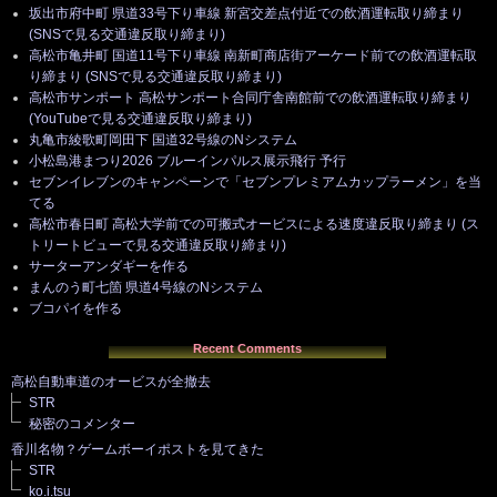
坂出市府中町 県道33号下り車線 新宮交差点付近での飲酒運転取り締まり
(SNSで見る交通違反取り締まり)
高松市亀井町 国道11号下り車線 南新町商店街アーケード前での飲酒運転取
り締まり (SNSで見る交通違反取り締まり)
高松市サンポート 高松サンポート合同庁舎南館前での飲酒運転取り締まり
(YouTubeで見る交通違反取り締まり)
丸亀市綾歌町岡田下 国道32号線のNシステム
小松島港まつり2026 ブルーインパルス展示飛行 予行
セブンイレブンのキャンペーンで「セブンプレミアムカップラーメン」を当
てる
高松市春日町 高松大学前での可搬式オービスによる速度違反取り締まり (ス
トリートビューで見る交通違反取り締まり)
サーターアンダギーを作る
まんのう町七箇 県道4号線のNシステム
ブコパイを作る
Recent Comments
高松自動車道のオービスが全撤去
STR
秘密のコメンター
香川名物？ゲームボーイポストを見てきた
STR
ko.i.tsu