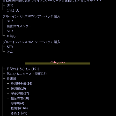
自動車免許証の更新でマイナンバーカードと連携してきましたが・・・
STR
けんけん
ブルーインパルス2022ツアーパッチ 購入
STR
秘密のコメンター
STR
名無し
ブルーインパルス2021ツアーパッチ 購入
STR
けん
Categories
日記のようなもの
(191)
気になるニュース・記事
(18)
香川県
香川県全般
(24)
綾川町
(10)
宇多津町
(27)
観音寺市
(18)
琴平町
(4)
坂出市
(164)
さぬき市
(9)