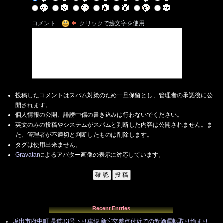
コメント
クリックで絵文字を使用
投稿したコメントはスパム対策のため一旦保留とし、管理者の承認後に公
開されます。
個人情報の公開、誹謗中傷の書き込みは行わないでください。
英文のみの投稿やシステムがスパムと判断した内容は公開されません。ま
た、管理者が不適切と判断したものは削除します。
タグは使用出来ません。
Gravatar
によるアバター画像の表示に対応しています。
Recent Entries
坂出市府中町 県道33号下り車線 新宮交差点付近での飲酒運転取り締まり