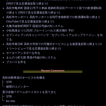
(SNSで見る交通違反取り締まり)
高松市亀井町 国道11号下り車線 南新町商店街アーケード前での飲酒運転取
り締まり (SNSで見る交通違反取り締まり)
高松市サンポート 高松サンポート合同庁舎南館前での飲酒運転取り締まり
(YouTubeで見る交通違反取り締まり)
丸亀市綾歌町岡田下 国道32号線のNシステム
小松島港まつり2026 ブルーインパルス展示飛行 予行
セブンイレブンのキャンペーンで「セブンプレミアムカップラーメン」を当
てる
高松市春日町 高松大学前での可搬式オービスによる速度違反取り締まり (ス
トリートビューで見る交通違反取り締まり)
サーターアンダギーを作る
まんのう町七箇 県道4号線のNシステム
ブコパイを作る
Recent Comments
高松自動車道のオービスが全撤去
STR
秘密のコメンター
香川名物？ゲームボーイポストを見てきた
STR
ko.i.tsu