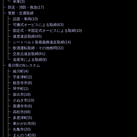
米軍
(3)
防災・消防・救急
(17)
警察・交通取締
話題・車両
(10)
可搬式オービスによる取締
(63)
固定式・半固定式オービスによる取締
(10)
速度違反取締
(45)
シートベルト装着義務違反取締
(14)
飲酒運転取締・その他検問
(32)
交差点違反取締
(61)
追尾等による取締
(8)
香川県のNシステム
綾川町
(4)
宇多津町
(2)
観音寺市
(8)
琴平町
(1)
坂出市
(18)
さぬき市
(10)
善通寺市
(6)
高松市
(68)
多度津町
(5)
東かがわ市
(6)
丸亀市
(20)
まんのう町
(6)