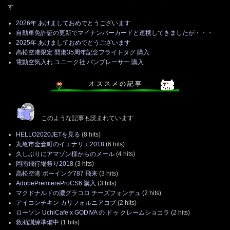
す
2026年 あけましておめでとうございます
自動車免許証の更新でマイナンバーカードと連携してきましたが・・・
2025年 あけましておめでとうございます
高松空港限定 開港35周年記念フライトタグ 購入
電動空気入れ ユニーク社 パンプレーサー 購入
オ ス ス メ の 記 事
このような記事も読まれています
HELLO2020JETを見る
(8 hits)
丸亀市金倉町のイエナリエ2018
(6 hits)
久しぶりにアマゾン様からのメール
(4 hits)
岡南飛行場祭り2018
(3 hits)
高松空港 ボーイング787 飛来
(3 hits)
AdobePremiereProCS6 購入
(3 hits)
マクドナルドの濃グラコロ チーズフォンデュ
(2 hits)
アイコンチキン カリフォルニアコブ
(2 hits)
ローソン UchiCafe x GODIVA の ドゥ クレームショコラ
(2 hits)
救助訓練準備中
(1 hits)