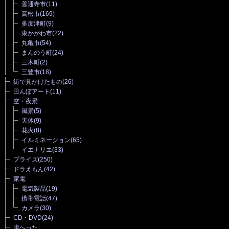
善通寺市
(11)
高松市
(169)
多度津町
(9)
東かがわ市
(22)
丸亀市
(54)
まんのう町
(24)
三木町
(2)
三豊市
(18)
街で見かけたもの
(26)
田んぼアート
(11)
空・夜景
風景
(5)
天体
(9)
花火
(8)
イルミネーション
(65)
イエナリエ
(33)
プライズ
(250)
ドラえもん
(42)
家電
電気製品
(19)
携帯電話
(47)
カメラ
(30)
CD・DVD
(24)
腹へった