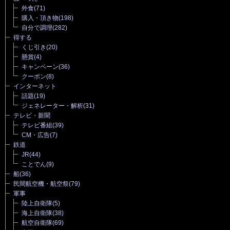
外食
(71)
購入・頂き物
(198)
自分で調理
(282)
得する
くじ引き
(20)
懸賞
(4)
キャンペーン
(36)
クーポン
(8)
インターネット
話題
(19)
ジェネレーター・解析
(31)
テレビ・新聞
テレビ番組
(39)
CM・広告
(7)
鉄道
JR
(44)
ことでん
(9)
船
(36)
民間航空機・航空祭
(79)
軍事
陸上自衛隊
(5)
海上自衛隊
(38)
航空自衛隊
(69)