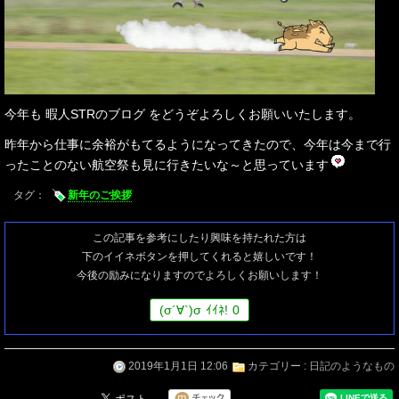
今年も 暇人STRのブログ をどうぞよろしくお願いいたします。
昨年から仕事に余裕がもてるようになってきたので、今年は今まで行
ったことのない航空祭も見に行きたいな～と思っています
タグ：
新年のご挨拶
この記事を参考にしたり興味を持たれた方は
下のイイネボタンを押してくれると嬉しいです！
今後の励みになりますのでよろしくお願いします！
(
σ
´∀`)
σ
ｲｲﾈ!
0
2019年1月1日 12:06
カテゴリー :
日記のようなもの