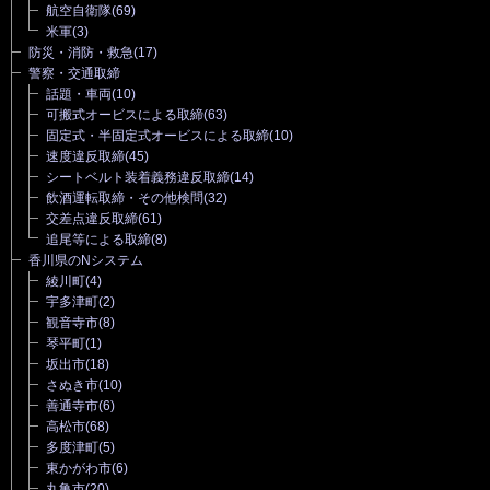
航空自衛隊
(69)
米軍
(3)
防災・消防・救急
(17)
警察・交通取締
話題・車両
(10)
可搬式オービスによる取締
(63)
固定式・半固定式オービスによる取締
(10)
速度違反取締
(45)
シートベルト装着義務違反取締
(14)
飲酒運転取締・その他検問
(32)
交差点違反取締
(61)
追尾等による取締
(8)
香川県のNシステム
綾川町
(4)
宇多津町
(2)
観音寺市
(8)
琴平町
(1)
坂出市
(18)
さぬき市
(10)
善通寺市
(6)
高松市
(68)
多度津町
(5)
東かがわ市
(6)
丸亀市
(20)