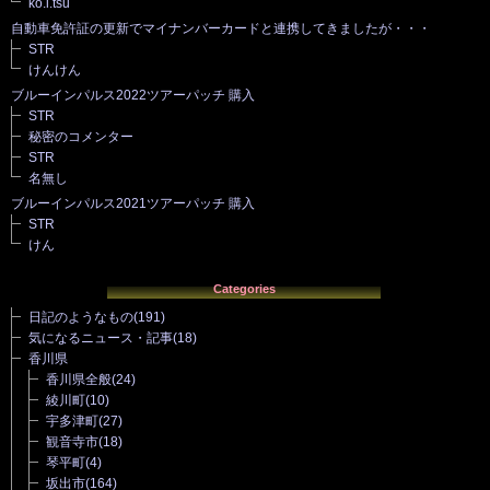
ko.i.tsu
自動車免許証の更新でマイナンバーカードと連携してきましたが・・・
STR
けんけん
ブルーインパルス2022ツアーパッチ 購入
STR
秘密のコメンター
STR
名無し
ブルーインパルス2021ツアーパッチ 購入
STR
けん
Categories
日記のようなもの
(191)
気になるニュース・記事
(18)
香川県
香川県全般
(24)
綾川町
(10)
宇多津町
(27)
観音寺市
(18)
琴平町
(4)
坂出市
(164)