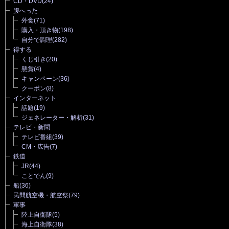
CD・DVD
(24)
腹へった
外食
(71)
購入・頂き物
(198)
自分で調理
(282)
得する
くじ引き
(20)
懸賞
(4)
キャンペーン
(36)
クーポン
(8)
インターネット
話題
(19)
ジェネレーター・解析
(31)
テレビ・新聞
テレビ番組
(39)
CM・広告
(7)
鉄道
JR
(44)
ことでん
(9)
船
(36)
民間航空機・航空祭
(79)
軍事
陸上自衛隊
(5)
海上自衛隊
(38)