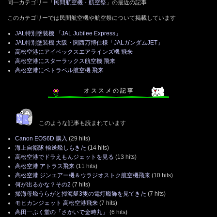
同一カテゴリー「
民間航空機・航空祭
」の最近の記事
このカテゴリーでは民間航空機や航空祭について掲載しています
JAL特別塗装機 「JAL Jubilee Express」
JAL特別塗装機 大阪・関西万博仕様「JALガンダムJET」
高松空港にアイベックスエアラインズ機 飛来
高松空港にスターラックス航空機 飛来
高松空港にベトラベル航空機 飛来
オ ス ス メ の 記 事
このような記事も読まれています
Canon EOS6D 購入
(29 hits)
海上自衛隊 輸送艦しもきた
(14 hits)
高松空港でドラえもんジェットを見る
(13 hits)
高松空港 アトラス飛来
(11 hits)
高松空港 ジンエアー機＆ウラジオストク航空機飛来
(10 hits)
何が出るかな？その2
(7 hits)
掃海母艦うらがと掃海艇3隻の電灯艦飾を見てきた
(7 hits)
モヒカンジェット 高松空港飛来
(7 hits)
高田一ぷく堂の「さかいで金時丸」
(6 hits)