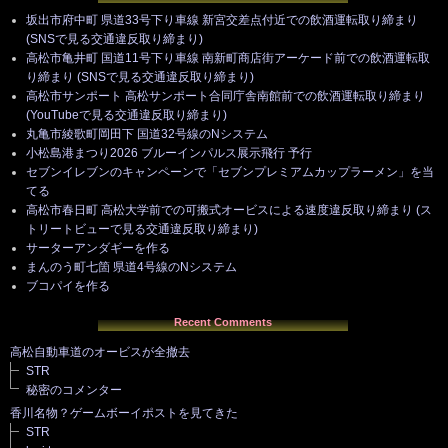
坂出市府中町 県道33号下り車線 新宮交差点付近での飲酒運転取り締まり
(SNSで見る交通違反取り締まり)
高松市亀井町 国道11号下り車線 南新町商店街アーケード前での飲酒運転取
り締まり (SNSで見る交通違反取り締まり)
高松市サンポート 高松サンポート合同庁舎南館前での飲酒運転取り締まり
(YouTubeで見る交通違反取り締まり)
丸亀市綾歌町岡田下 国道32号線のNシステム
小松島港まつり2026 ブルーインパルス展示飛行 予行
セブンイレブンのキャンペーンで「セブンプレミアムカップラーメン」を当
てる
高松市春日町 高松大学前での可搬式オービスによる速度違反取り締まり (ス
トリートビューで見る交通違反取り締まり)
サーターアンダギーを作る
まんのう町七箇 県道4号線のNシステム
ブコパイを作る
Recent Comments
高松自動車道のオービスが全撤去
STR
秘密のコメンター
香川名物？ゲームボーイポストを見てきた
STR