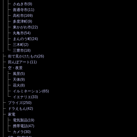
さぬき市
(9)
善通寺市
(11)
高松市
(169)
多度津町
(9)
東かがわ市
(22)
丸亀市
(54)
まんのう町
(24)
三木町
(2)
三豊市
(18)
街で見かけたもの
(26)
田んぼアート
(11)
空・夜景
風景
(5)
天体
(9)
花火
(8)
イルミネーション
(65)
イエナリエ
(33)
プライズ
(250)
ドラえもん
(42)
家電
電気製品
(19)
携帯電話
(47)
カメラ
(30)