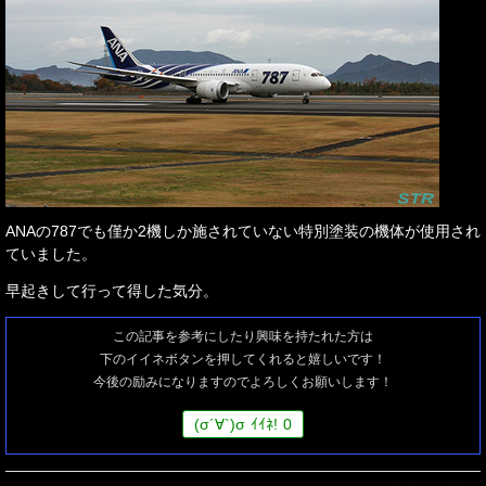
ANAの787でも僅か2機しか施されていない特別塗装の機体が使用され
ていました。
早起きして行って得した気分。
この記事を参考にしたり興味を持たれた方は
下のイイネボタンを押してくれると嬉しいです！
今後の励みになりますのでよろしくお願いします！
(
σ
´∀`)
σ
ｲｲﾈ!
0