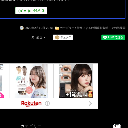
(
σ
´∀`)
σ
ｲｲﾈ!
0
2020年2月12日 20:51
カテゴリー :
警察による飲酒運転取締・その他検問
カ テ ゴ リ ー