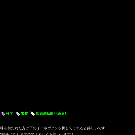
検問
警察
飲酒運転取り締まり
興味を持たれた方は
下のイイネボタンを押してくれると嬉しいです！
の励みになりますのでよろしくお願いします！