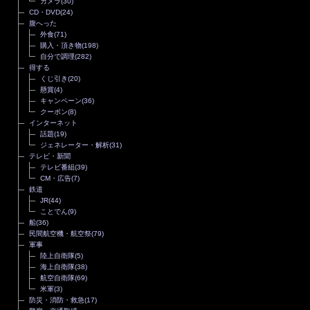
カメラ
(30)
CD・DVD
(24)
腹へった
外食
(71)
購入・頂き物
(198)
自分で調理
(282)
得する
くじ引き
(20)
懸賞
(4)
キャンペーン
(36)
クーポン
(8)
インターネット
話題
(19)
ジェネレーター・解析
(31)
テレビ・新聞
テレビ番組
(39)
CM・広告
(7)
鉄道
JR
(44)
ことでん
(9)
船
(36)
民間航空機・航空祭
(79)
軍事
陸上自衛隊
(5)
海上自衛隊
(38)
航空自衛隊
(69)
米軍
(3)
防災・消防・救急
(17)