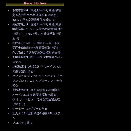
Recent Entries
坂出市府中町 県道33号下り車線 新宮
交差点付近での飲酒運転取り締まり
(SNSで見る交通違反取り締まり)
高松市亀井町 国道11号下り車線 南新
町商店街アーケード前での飲酒運転取
り締まり (SNSで見る交通違反取り締
まり)
高松市サンポート 高松サンポート合
同庁舎南館前での飲酒運転取り締まり
(YouTubeで見る交通違反取り締まり)
丸亀市綾歌町岡田下 国道32号線のNシ
ステム
小松島港まつり2026 ブルーインパル
ス展示飛行 予行
セブンイレブンのキャンペーンで「セ
ブンプレミアムカップラーメン」を当
てる
高松市春日町 高松大学前での可搬式
オービスによる速度違反取り締まり
(ストリートビューで見る交通違反取
り締まり)
サーターアンダギーを作る
まんのう町七箇 県道4号線のNシステ
ム
ブコパイを作る