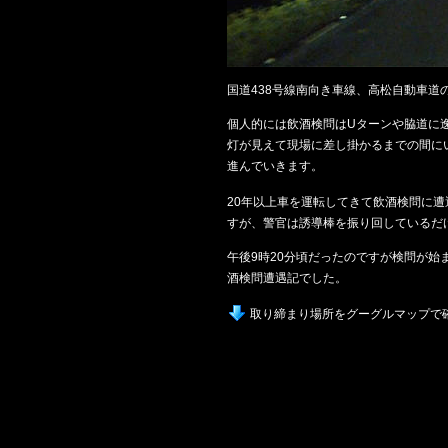
国道438号線南向き車線、高松自動車
個人的には飲酒検問はUターンや脇道に
灯が見えて現場に差し掛かるまでの間に
進んでいきます。
20年以上車を運転してきて飲酒検問に
すが、警官は誘導棒を振り回しているだ
午後9時20分頃だったのですが検問が
酒検問遭遇記でした。
取り締まり場所をグーグルマップで