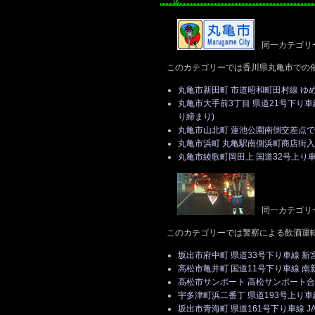
同一カテゴリ
このカテゴリーでは香川県丸亀市での
丸亀市新田町 市道昭和町田村線 ゆ
丸亀市大手前3丁目 県道21号下り
り締まり)
丸亀市山北町 蓮池公園南側交差点で
丸亀市浜町 丸亀駅南側浜町商店街入
丸亀市綾歌町岡田上 国道32号上り車
同一カテゴリ
このカテゴリーでは警察による飲酒運
坂出市府中町 県道33号下り車線 新
高松市亀井町 国道11号下り車線 
高松市サンポート 高松サンポート合同
宇多津町浜二番丁 県道193号上り
坂出市青海町 県道161号下り車線