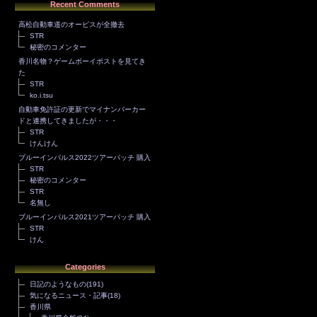
Recent Comments
高松自動車道のオービスが全撤去
STR
秘密のコメンター
香川名物？ゲームボーイポストを見てき
た
STR
ko.i.tsu
自動車免許証の更新でマイナンバーカー
ドと連携してきましたが・・・
STR
けんけん
ブルーインパルス2022ツアーパッチ 購入
STR
秘密のコメンター
STR
名無し
ブルーインパルス2021ツアーパッチ 購入
STR
けん
Categories
日記のようなもの
(191)
気になるニュース・記事
(18)
香川県