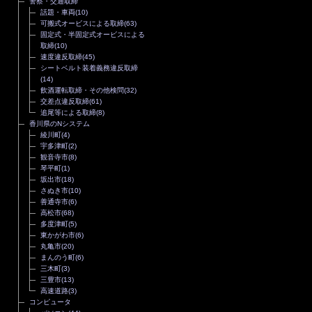
警察・交通取締
話題・車両
(10)
可搬式オービスによる取締
(63)
固定式・半固定式オービスによる
取締
(10)
速度違反取締
(45)
シートベルト装着義務違反取締
(14)
飲酒運転取締・その他検問
(32)
交差点違反取締
(61)
追尾等による取締
(8)
香川県のNシステム
綾川町
(4)
宇多津町
(2)
観音寺市
(8)
琴平町
(1)
坂出市
(18)
さぬき市
(10)
善通寺市
(6)
高松市
(68)
多度津町
(5)
東かがわ市
(6)
丸亀市
(20)
まんのう町
(6)
三木町
(3)
三豊市
(13)
高速道路
(3)
コンピュータ