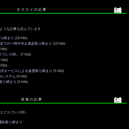
オ ス ス メ の 記 事
ような記事も読んでいます
取り締まり
(18 hits)
付近での一時不停止違反取り締まり
(10 hits)
hits)
スプレス90」
(7 hits)
 hits)
hits)
搬式オービスによる速度取り締まり
(5 hits)
Nシステム
(4 hits)
取り締まり
(3 hits)
前 後 の 記 事
ムエクスプレス90」
運転取り締まり