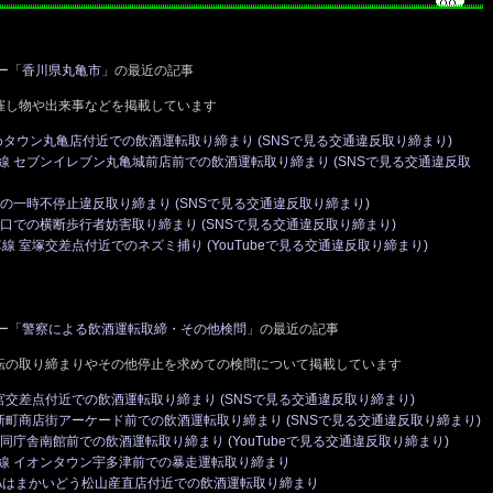
ー「
香川県丸亀市
」の最近の記事
催し物や出来事などを掲載しています
めタウン丸亀店付近での飲酒運転取り締まり (SNSで見る交通違反取り締まり)
車線 セブンイレブン丸亀城前店前での飲酒運転取り締まり (SNSで見る交通違反取
の一時不停止違反取り締まり (SNSで見る交通違反取り締まり)
口での横断歩行者妨害取り締まり (SNSで見る交通違反取り締まり)
線 室塚交差点付近でのネズミ捕り (YouTubeで見る交通違反取り締まり)
ー「
警察による飲酒運転取締・その他検問
」の最近の記事
転の取り締まりやその他停止を求めての検問について掲載しています
宮交差点付近での飲酒運転取り締まり (SNSで見る交通違反取り締まり)
南新町商店街アーケード前での飲酒運転取り締まり (SNSで見る交通違反取り締まり)
庁舎南館前での飲酒運転取り締まり (YouTubeで見る交通違反取り締まり)
車線 イオンタウン宇多津前での暴走運転取り締まり
 JAはまかいどう松山産直店付近での飲酒運転取り締まり