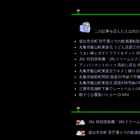
この記事を読んだ人は次の
坂出市京町 官庁通りでの飲酒運転
丸亀市飯山町東坂元 うどん店彦江
うまい棒とポテトフライをゲット
(8 
JAL 特別塗装機「JALドリームエク
アンパンマントロッコ 高松に戻る
(6
丸亀市飯山町東坂元でネズミ捕り
(5 
丸亀市綾歌町岡田 国道32号線で可
丸亀市飯山町東坂元 国道438号線の
三豊市高瀬町下麻でシートベルトの
暇そうな覆面パトカー
(3 hits)
JAL 特別塗装機「JALドリー
坂出市京町 官庁通りでの飲酒