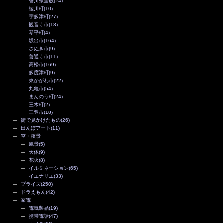
香川県全般
(24)
綾川町
(10)
宇多津町
(27)
観音寺市
(18)
琴平町
(4)
坂出市
(164)
さぬき市
(9)
善通寺市
(11)
高松市
(169)
多度津町
(9)
東かがわ市
(22)
丸亀市
(54)
まんのう町
(24)
三木町
(2)
三豊市
(18)
街で見かけたもの
(26)
田んぼアート
(11)
空・夜景
風景
(5)
天体
(9)
花火
(8)
イルミネーション
(65)
イエナリエ
(33)
プライズ
(250)
ドラえもん
(42)
家電
電気製品
(19)
携帯電話
(47)