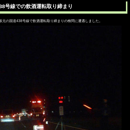
438号線での飲酒運転取り締まり
東坂元の国道438号線で飲酒運転取り締まりの検問に遭遇しました。