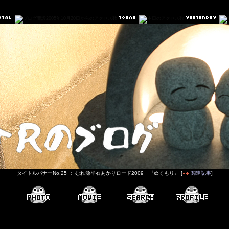
タイトルバナーNo.25 ： むれ源平石あかりロード2009 『ぬくもり』 [
関連記事
]